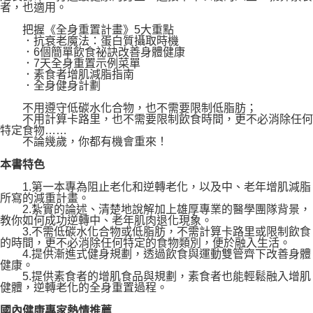
者，也適用。
把握《全身重置計畫》5大重點
．抗衰老魔法：蛋白質攝取時機
．6個簡單飲食祕訣改善身體健康
．7天全身重置示例菜單
．素食者增肌減脂指南
．全身健身計劃
不用遵守低碳水化合物，也不需要限制低脂肪；
不用計算卡路里，也不需要限制飲食時間，更不必消除任何
特定食物……
不論幾歲，你都有機會重來！
本書特色
1.第一本專為阻止老化和逆轉老化，以及中、老年增肌減脂
所寫的減重計畫。
2.紮實的論述、清楚地說解加上雄厚專業的醫學團隊背景，
教你如何成功逆轉中、老年肌肉退化現象。
3.不需低碳水化合物或低脂肪，不需計算卡路里或限制飲食
的時間，更不必消除任何特定的食物類別，便於融入生活。
4.提供漸進式健身規劃，透過飲食與運動雙管齊下改善身體
健康。
5.提供素食者的增肌食品與規劃，素食者也能輕鬆融入增肌
健體，逆轉老化的全身重置過程。
國內健康專家熱情推薦