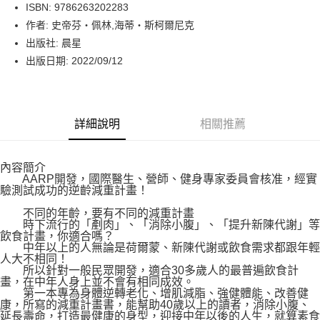
LINE Pay
ISBN: 9786263202283
作者: 史帝芬‧佩林,海蒂‧斯柯爾尼克
Apple Pay
出版社: 晨星
街口支付
出版日期: 2022/09/12
悠遊付
Google Pay
詳細說明
相關推薦
運送方式
內容簡介
博客來商品配送方式
AARP開發，國際醫生、營師、健身專家委員會核准，經實
每筆NT$80，滿NT$1,000(含以上)免運費
驗測試成功的逆齡減重計畫！
不同的年齡，要有不同的減重計畫
時下流行的「剷肉」、「消除小腹」、「提升新陳代謝」等
飲食計畫，你適合嗎？
中年以上的人無論是荷爾蒙、新陳代謝或飲食需求都跟年輕
人大不相同！
所以針對一般民眾開發，適合30多歲人的最普遍飲食計
畫，在中年人身上並不會有相同成效。
第一本專為身體逆轉老化、增肌減脂、強健體能、改善健
康，所寫的減重計畫書，能幫助40歲以上的讀者，消除小腹、
延長壽命，打造最健康的身型，迎接中年以後的人生，就算素食