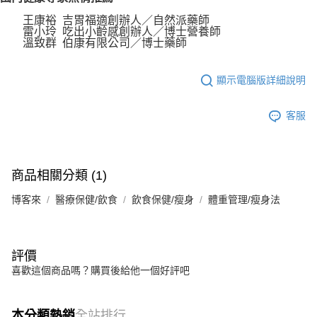
王康裕 吉胃福適創辦人／自然派藥師
雷小玲 吃出小齡感創辦人／博士營養師
溫致群 伯康有限公司／博士藥師
顯示電腦版詳細說明
客服
商品相關分類 (1)
博客來
醫療保健/飲食
飲食保健/瘦身
體重管理/瘦身法
評價
喜歡這個商品嗎？購買後給他一個好評吧
本分類熱銷
全站排行