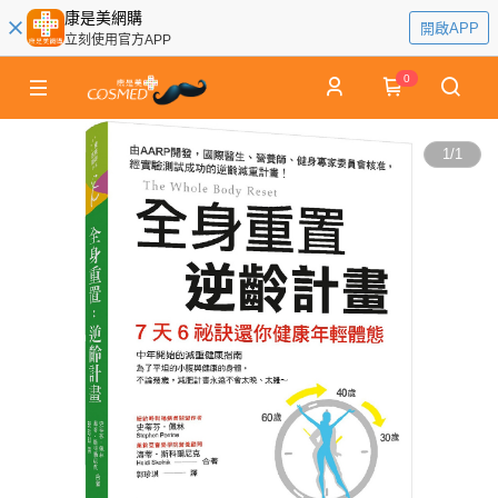
康是美網購
開啟APP
立刻使用官方APP
0
1
/
1