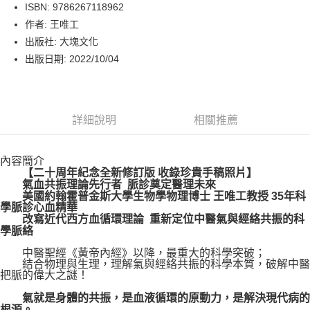
LINE Pay
ISBN: 9786267118962
作者: 王唯工
Apple Pay
出版社: 大塊文化
街口支付
出版日期: 2022/10/04
悠遊付
Google Pay
詳細說明
相關推薦
運送方式
內容簡介
博客來商品配送方式
【二十周年紀念全新修訂版 收錄珍貴手稿照片】
每筆NT$80，滿NT$1,000(含以上)免運費
氣血共振理論先行者 脈診奠定醫理未來
美國約翰霍普金斯大學生物學物理博士 王唯工教授 35年科
學脈診心血精華
改寫近代西方血循環理論 重新定位中醫氣與經絡共振的科
學脈絡
中醫聖經《黃帝內經》以降，最重大的科學突破；
結合物理與生理，理解氣與經絡共振的科學本質，破解中醫
把脈的偉大之謎！
氣就是身體的共振，是血液循環的原動力，是解決現代病的
根源。