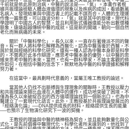
千前就是依此原則治病，中醫的說法是──「氣」。本書作者根
據共振理論檢驗人體血液循環的現象以及疾病的成因，看過數萬
名病人，發現結果與中國古書上的記載不謀而合。人體的生理運
作像一篇樂章，可以諧波分析，「氣」就是其中的旋律。現代科
學證明了中國古人的智慧，並且利用新式儀器還能分析出數億種
脈象，遠遠超越傳統中醫的成就。這是新的開端，朝向一個自然
老化而無病痛的未來。
關於「中醫科學化」，長久以來，一直存在著幾派不同的聲
音。有一群人將科學化解釋為西醫化，認為中醫落後於西醫，不
屑於氣與經絡的科學化研究。還有一種人認為中醫本身即是科學
的，不需再於此多作辯證，應思考中醫本身的優勢，以中醫的思
維來思考中醫的未來。當然，也有一群科學家，不論主客觀的條
件如何，在相信中醫的信念下，默默地為中醫的科學證據和解釋
努力著。
在這當中，最具劃時代意義的，當屬王唯工教授的論述。
當其他人仍找不出脈搏與生理現象的關聯時，王教授以壓力
和共振理論來類比血液在人體中的運作，成功地突破了困境，不
僅為長久以來破綻百出的西方循環理論找到一個新出口，也為中
醫建立了一套現代化語言。此外，王教授基於共振理論發展出的
「經絡演化論」──DNA提供成長的材料，經絡提供生長的能量
──也預示了生物演化研究下一波的契機。
王教授的理論與中醫的精神極為契合，並且能夠數量化與公
式化，是先前倡導中醫現代化、科學化者所未達到的。他找到了
一個讓中醫以科學語言溝通的方法，提供一種角度，讓不懂中國