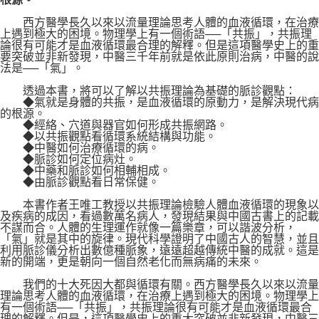
西方醫學長久以來以流量理論思考人體的血液循環，在治療
上遇到極大的困境。物理學上有一個術語──「共振」，共振理
論很有可能才是血液循環最合理的解釋。但是這項醫學史上的重
要突破並非新發現，中醫三千年前就是依此原則治病，中醫的說
法是──「氣」。
透過本書，將可以了解以共振理論為基礎的脈診觀點：
◆氣就是身體的共振，是血液循環的原動力，是解決現代病
的根源。
◆經絡、穴道與器官如何形成共振網路。
◆以共振觀點看循環系統結構與功能。
◆中醫如何治療循環的病。
◆脈診如何定位病灶。
◆中藥和脈診如何相輔相成。
◆由脈診觀點看日常保健。
本書作者王唯工教授以共振理論檢驗人體血液循環的現象以
及疾病的成因，看過數萬名病人，發現結果與中國古書上的記載
不謀而合。人體的生理運作就像一篇樂章，可以諧波分析，
「氣」就是其中的旋律。現代科學證明了中國古人的智慧，並且
利用脈診儀分析出數億種脈象，遠遠超越傳統中醫的成就。這是
新的開端，更是朝向一個自然老化而無病痛的未來。
我們的十大死因大都與循環有關。西方醫學長久以來以流量
理論思考人體的血液循環，在治療上遇到極大的困境。物理學上
有一個術語──「共振」，共振理論很有可能才是血液循環最合
理的解釋。但是，這項醫學史上的重大突破並非新發現，中醫三