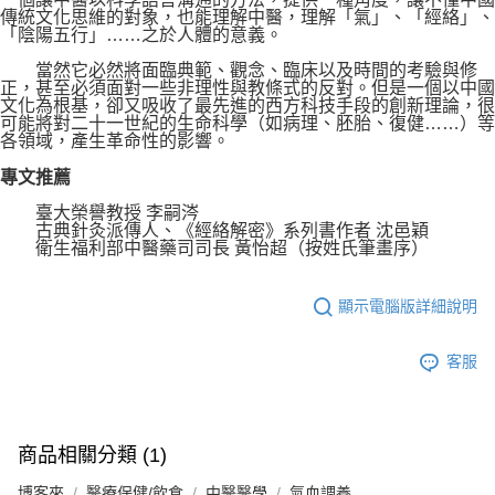
傳統文化思維的對象，也能理解中醫，理解「氣」、「經絡」、
「陰陽五行」……之於人體的意義。
當然它必然將面臨典範、觀念、臨床以及時間的考驗與修
正，甚至必須面對一些非理性與教條式的反對。但是一個以中國
文化為根基，卻又吸收了最先進的西方科技手段的創新理論，很
可能將對二十一世紀的生命科學（如病理、胚胎、復健……）等
各領域，產生革命性的影響。
專文推薦
臺大榮譽教授 李嗣涔
古典針灸派傳人、《經絡解密》系列書作者 沈邑穎
衛生福利部中醫藥司司長 黃怡超（按姓氏筆畫序）
顯示電腦版詳細說明
客服
商品相關分類 (1)
博客來
醫療保健/飲食
中醫醫學
氣血調養