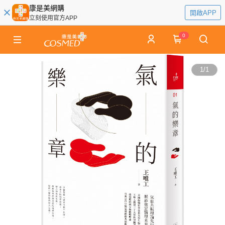
康是美網購
開啟APP
立刻使用官方APP
0
1
/
1