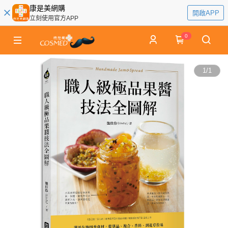
康是美網購
開啟APP
立刻使用官方APP
0
1
/
1