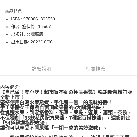
數位禮券
商品特色
LINE Pay
ISBN: 9789861305530
作者: 施佳伶（Linda）
Apple Pay
出版社: 台灣廣廈
街口支付
出版日期: 2022/10/06
悠遊付
Google Pay
詳細說明
相關推薦
運送方式
內容簡介
博客來商品配送方式
《自己做！安心吃！超市買不到の極品果醬》暢銷新裝增訂版
每筆NT$80，滿NT$1,000(含以上)免運費
全新上市！
堅持使用台灣水果熬煮，手作獨一無二的風味好醬！
手工果醬女王傳授自製頂級果醬的6大關鍵祕訣，
從挑選水果，到混搭香料、花草、果乾、堅果、酒類、茶飲，
不但獨創「33款私房配方果醬、7種超百搭抹醬」，還設計出
「54道絕讚搭配吃法」
讓你可以享受不同果醬「一期一會的美妙滋味」。