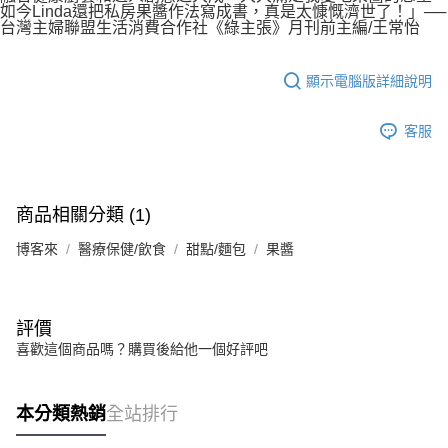
如今Linda還把私房果醬作法寫成書，真是太慷慨濟世了！」──
台灣主婦聯盟生活消費合作社《綠主張》月刊前主編/王常怡
顯示電腦版詳細說明
客服
商品相關分類 (1)
博客來
醫療保健/飲食
甜點/麵包
果醬
評價
喜歡這個商品嗎？購買後給他一個好評吧
本分類熱銷
全站排行