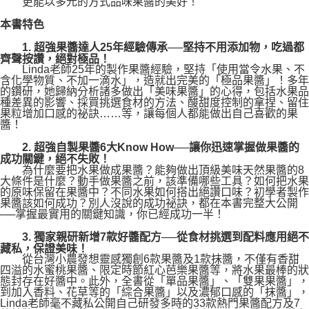
更能以多元的方式品味果醬的美好！
本書特色
1. 超強果醬達人25年經驗傳承──堅持不用添加物，吃過都
齊聲按讚，絕對極品！
Linda老師25年的製作果醬經驗，堅持「使用當令水果、不
含化學物質、不加一滴水」，造就出完美的「極品果醬」！多年
的鑽研，她歸納分析諸多做出「美味果醬」的心得，包括水果品
種差異的影響、採買挑選食材的方法、酸甜度控制的拿捏、留住
果粒增加口感的祕訣……等，讓每個人都能做出自己喜歡的果
醬！
2. 超強自製果醬6大Know How──讓你迅速掌握做果醬的
成功關鍵，絕不失敗！
為什麼要把水果做成果醬？能夠做出頂級美味天然果醬的8
大條件是什麼？動手做果醬之前，該準備哪些工具？如何把水果
的原味保留在果醬中？不同水果如何搭出絕讚口味？初學者製作
果醬該如何成功？別人沒說的成功祕訣，都在本書完整大公開
──掌握最實用的關鍵知識，你已經成功一半！
3. 獨家親研新增7款好醬配方──從食材挑選到配料應用絕不
藏私，保證美味！
從台灣小農發想靈感獨創6款果醬及1款抹醬，不僅有香甜
四溢的水蜜桃果醬、限定時節紅心芭樂果醬等，將水果最棒的狀
態封存在好醬中。此外，全書從「單品果醬」、「雙果果醬」，
到加入香料、花草等的「綜合果醬」以及濃郁口感的「抹醬」，
Linda老師毫不藏私公開自己研發多時的33款熱門果醬配方及7