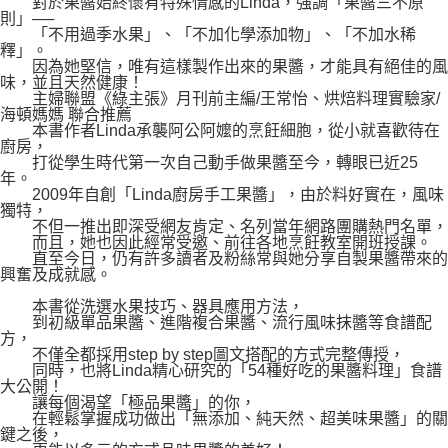
對於果醬始終懷有特殊情感的Linda，強調「果醬三不原
則」──
「不用過季水果」、「不加化學添加物」、「不加水稀
釋」。
因為她堅信，唯有這樣製作出來的果醬，才能具有絕佳的風
味，並且天然健康！
主婦聯盟《綠主張》月刊前主編/王常怡、烘焙料理實驗家/
海頓媽媽 聯合推薦
本書作者Linda承襲阿公阿嬤的烹飪細胞，從小就喜歡待在
廚房，
打從學生時代第一次自己動手做果醬至今，轉眼已近25
年。
2009年自創「Linda廚房手工果醬」，由於料好實在，風味
獨特，
不但一推出即深受網友肯定、名列當年網路團購熱門名單，
而且，她也因此經常受邀、前往各地烹飪教室開班授課。
直至今日，仍有許多讀者及粉絲常與她分享自製果醬帶來的
興奮及成就感。
本書從洗選水果技巧、器具應用方法，
到初級單品果醬、進階複合果醬、流行風味抹醬等食譜配
方，
不僅全都採用step by step圖文搭配的方式完整傳授，
同時，也將Linda精心研究的「54種好吃的果醬料理」食譜
大公開！
讓每個渴望「極品果醬」的你，
在輕鬆掌握成功做出「無添加、純天然、超美味果醬」的關
鍵之後，