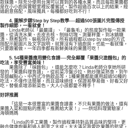
款抹醬。除充分使用台灣可以買到的各種水果，而且每款果醬都
是在小小廚房實驗室裡反覆嘗試、製作超過百次以上的結果，經
過創意搭配，風味獨具，每種都好吃到不行！
4. 圖解步驟Step by Step教學──超過500張圖片完整傳授
製作細節，一看就會！
Linda老師以「最嚴謹」、「最龜毛」的態度製作每一款果
醬，從清洗水果、去皮去核、刨絲切塊、測量秤重，到冰鎮糖
漬、熬煮製作、裝瓶保存等，所有過程都以step by step的方式
搭配示範圖片及文字說明，就算沒有下過廚房，也能一看就懂，
只要跟著做，一年四季都有新鮮美味的果醬可吃！
5. 54種果醬應用變化食譜──完全顛覆「果醬只塗麵包」的
吃法，享受豐富美味！
果醬除了「抹麵包」，還能怎麼吃？Linda老師分享她所研
發的「果醬料理食譜」，從前菜冷盤沙拉、熱炒燉菜熟食，到午
茶甜鹹點心、中西式冷熱飲品等，1種果醬都能運用超過50種的
吃法，不僅作法簡單，而且滋味絕佳，保證易學易做、好看又好
吃，替餐桌增添新菜色，大人小孩都愛不釋手！
好評推薦
「這是一本很豐富的果醬食譜書，不只有果醬的做法，還有
果醬入菜和甜點的應用，推薦給大家！」──烘焙料理實驗家 /
海頓媽媽
「Linda的手工果醬，製作過程秉持對品質品味的堅持，更
融合健康廚藝和過人創意之大成。大大滿足我愛吃果醬的慾望，