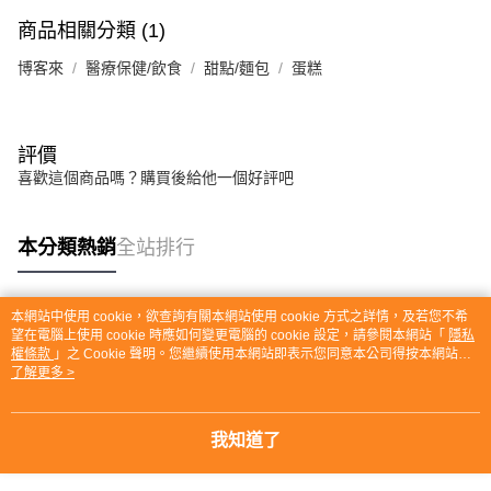
商品相關分類 (1)
博客來
醫療保健/飲食
甜點/麵包
蛋糕
評價
喜歡這個商品嗎？購買後給他一個好評吧
本分類熱銷
全站排行
本網站中使用 cookie，欲查詢有關本網站使用 cookie 方式之詳情，及若您不希
熱門標籤
望在電腦上使用 cookie 時應如何變更電腦的 cookie 設定，請參閱本網站「
隱私
權條款
」之 Cookie 聲明。您繼續使用本網站即表示您同意本公司得按本網站使
用條款之 Cookie 聲明使用 cookie。
了解更多 >
我知道了