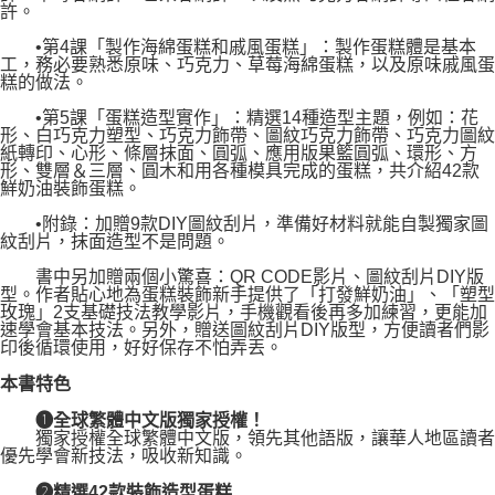
許。
•第4課「製作海綿蛋糕和戚風蛋糕」：製作蛋糕體是基本
工，務必要熟悉原味、巧克力、草莓海綿蛋糕，以及原味戚風蛋
糕的做法。
•第5課「蛋糕造型實作」：精選14種造型主題，例如：花
形、白巧克力塑型、巧克力飾帶、圖紋巧克力飾帶、巧克力圖紋
紙轉印、心形、條層抹面、圓弧、應用版果籃圓弧、環形、方
形、雙層＆三層、圓木和用各種模具完成的蛋糕，共介紹42款
鮮奶油裝飾蛋糕。
•附錄：加贈9款DIY圖紋刮片，準備好材料就能自製獨家圖
紋刮片，抹面造型不是問題。
書中另加贈兩個小驚喜：QR CODE影片、圖紋刮片DIY版
型。作者貼心地為蛋糕裝飾新手提供了「打發鮮奶油」、「塑型
玫瑰」2支基礎技法教學影片，手機觀看後再多加練習，更能加
速學會基本技法。另外，贈送圖紋刮片DIY版型，方便讀者們影
印後循環使用，好好保存不怕弄丟。
本書特色
➊全球繁體中文版獨家授權！
獨家授權全球繁體中文版，領先其他語版，讓華人地區讀者
優先學會新技法，吸收新知識。
➋精選42款裝飾造型蛋糕