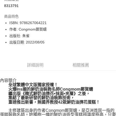
信用卡一次付款
8313791
數位禮券
商品特色
LINE Pay
ISBN: 9786267064221
作者: Congmom鄭賀蠕
Apple Pay
出版社: 朱雀
街口支付
出版日期: 2022/08/05
悠遊付
Google Pay
詳細說明
相關推薦
運送方式
內容簡介
博客來商品配送方式
全球繁體中文版獨家授權！
每筆NT$80，滿NT$1,000(含以上)免運費
火爆Ins圈的鮮奶油裝飾名師Congmom鄭賀蠕
繼出版《韓式鮮奶油擠花•抹面•夾層》之後，
集結了最新研發的鮮奶油裝飾技術，
重磅推出新書，無國界教授42款鮮奶油擠花蛋糕！
主修建築出身的作者Congmom鄭賀蠕，是亞洲首屈一指的
蛋糕裝飾名師。她獨樹一幟的鮮奶油造型蛋糕辨識度極高，只要