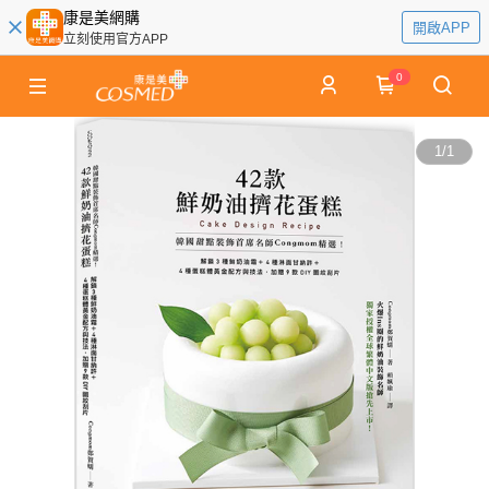
康是美網購
開啟APP
立刻使用官方APP
0
1
/
1