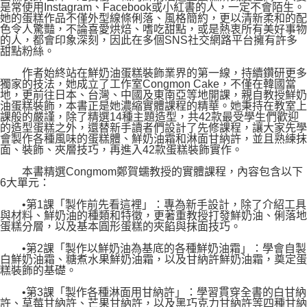
是常使用Instagram、Facebook或小紅書的人，一定不會陌生。
她的蛋糕作品不僅外型線條俐落、風格簡約，更以清新柔和的配
色令人驚豔，不論喜愛烘焙、嗜吃甜點，或是熱衷所有美好事物
的人，都會印象深刻，因此在多個SNS社交網路平台擁有許多
甜點粉絲。
作者始終站在鮮奶油蛋糕裝飾業界的第一線，持續鑽研更多
獨家的技法，她成立了工作室Congmon Cake，不僅在韓國當
地，更前往日本、台灣、中國及東南亞等地開課，親自教授鮮奶
油蛋糕裝飾，本書正是她濃縮實體課程的精華。她秉持在教室上
課般的嚴謹，除了精選14種主題造型，共42款最受學生們歡迎
的造型蛋糕之外，還替新手讀者們設計了先修課程，讓大家先學
會製作各種風味的蛋糕體、鮮奶油霜和淋面甘納許，並且熟練抹
面、裝飾、夾層技巧，再進入42款蛋糕裝飾實作。
本書精選Congmom鄭賀蠕教授的實體課程，內容包含以下
6大單元：
•第1課「製作前先看這裡」：專為新手設計，除了介紹工具
與材料、鮮奶油的種類和特徵，更著重教授打發鮮奶油、俐落地
蛋糕分層，以及基本圓形蛋糕的夾餡與抹面技巧。
•第2課「製作以鮮奶油為基底的各種鮮奶油霜」：學會自製
白鮮奶油霜、糖煮水果鮮奶油霜，以及甘納許鮮奶油霜，奠定蛋
糕裝飾的基礎。
•第3課「製作各種淋面用甘納許」：學習貫穿全書的白甘納
許、草莓甘納許、芒果甘納許，以及黑巧克力甘納許等四種甘納