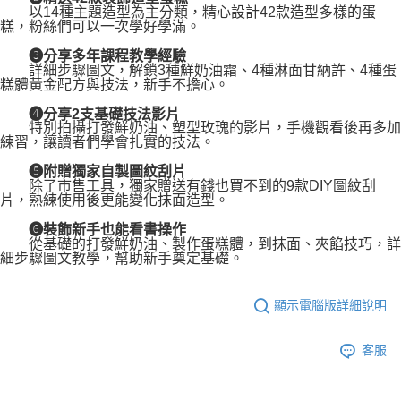
以14種主題造型為主分類，精心設計42款造型多樣的蛋
糕，粉絲們可以一次學好學滿。
➌分享多年課程教學經驗
詳細步驟圖文，解鎖3種鮮奶油霜、4種淋面甘納許、4種蛋
糕體黃金配方與技法，新手不擔心。
➍分享2支基礎技法影片
特別拍攝打發鮮奶油、塑型玫瑰的影片，手機觀看後再多加
練習，讓讀者們學會扎實的技法。
➎附贈獨家自製圖紋刮片
除了市售工具，獨家贈送有錢也買不到的9款DIY圖紋刮
片，熟練使用後更能變化抹面造型。
➏裝飾新手也能看書操作
從基礎的打發鮮奶油、製作蛋糕體，到抹面、夾餡技巧，詳
細步驟圖文教學，幫助新手奠定基礎。
顯示電腦版詳細說明
客服