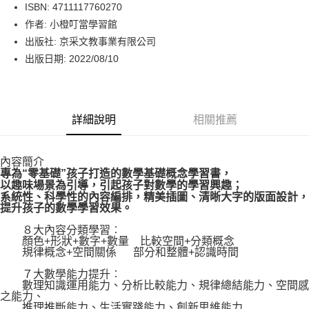
LINE Pay
ISBN: 4711117760270
作者: 小橙叮當學習館
Apple Pay
出版社: 京采文教事業有限公司
街口支付
出版日期: 2022/08/10
悠遊付
Google Pay
詳細說明
相關推薦
運送方式
內容簡介
博客來商品配送方式
專為“零基礎”孩子打造的數學基礎概念學習書，
每筆NT$80，滿NT$1,000(含以上)免運費
以趣味場景為引導，引起孩子對數學的學習興趣；
系統性、科學性的內容編排，精美插圖、清晰大字的版面設計，
提升孩子的數學學習效果。
８大內容分類學習︰
顏色+形狀+數字+數量 比較空間+分類概念
規律概念+空間關係 部分和整體+認識時間
７大數學能力提升︰
數理知識運用能力、分析比較能力、規律總結能力、空間感
之能力、
推理推斷能力、生活實踐能力、創新思維能力