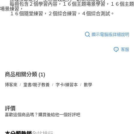
每冊包含２個學習內容，１６個主題場景學習，１６個主題
場景練習，
１６個隨堂練習，２個綜合練習，４個綜合測試。
顯示電腦版詳細說明
客服
商品相關分類 (1)
博客來
童書/親子教養
字卡/練習本
數學
評價
喜歡這個商品嗎？購買後給他一個好評吧
本分類熱銷
全站排行