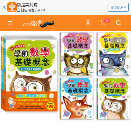
康是美網購
開啟APP
立刻使用官方APP
0
1
/
1