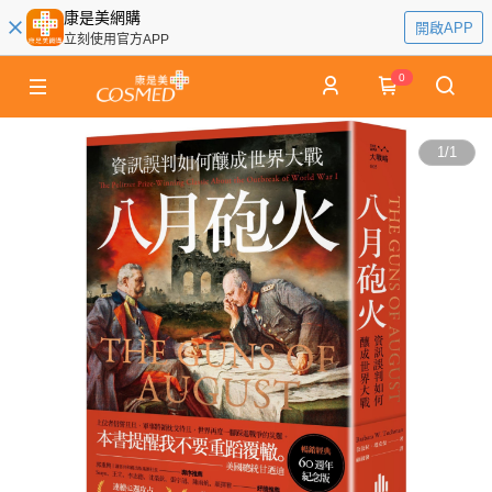
康是美網購
開啟APP
立刻使用官方APP
0
1
/
1