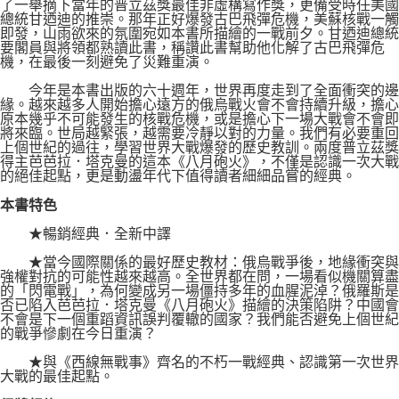
了一舉摘下當年的普立茲獎最佳非虛構寫作獎，更備受時任美國
總統甘迺迪的推崇。那年正好爆發古巴飛彈危機，美蘇核戰一觸
即發，山雨欲來的氛圍宛如本書所描繪的一戰前夕。甘迺迪總統
要閣員與將領都熟讀此書，稱讚此書幫助他化解了古巴飛彈危
機，在最後一刻避免了災難重演。
今年是本書出版的六十週年，世界再度走到了全面衝突的邊
緣。越來越多人開始擔心遠方的俄烏戰火會不會持續升級，擔心
原本幾乎不可能發生的核戰危機，或是擔心下一場大戰會不會即
將來臨。世局越緊張，越需要冷靜以對的力量。我們有必要重回
上個世紀的過往，學習世界大戰爆發的歷史教訓。兩度普立茲獎
得主芭芭拉．塔克曼的這本《八月砲火》，不僅是認識一次大戰
的絕佳起點，更是動盪年代下值得讀者細細品嘗的經典。
本書特色
★暢銷經典．全新中譯
★當今國際關係的最好歷史教材：俄烏戰爭後，地緣衝突與
強權對抗的可能性越來越高。全世界都在問，一場看似機關算盡
的「閃電戰」，為何變成另一場僵持多年的血腥泥淖？俄羅斯是
否已陷入芭芭拉．塔克曼《八月砲火》描繪的決策陷阱？中國會
不會是下一個重蹈資訊誤判覆轍的國家？我們能否避免上個世紀
的戰爭慘劇在今日重演？
★與《西線無戰事》齊名的不朽一戰經典、認識第一次世界
大戰的最佳起點。