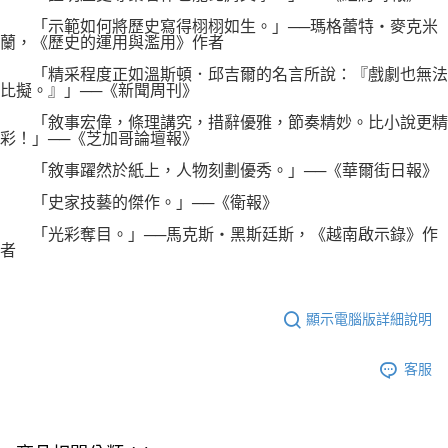
「示範如何將歷史寫得栩栩如生。」──瑪格蕾特‧麥克米
蘭，《歷史的運用與濫用》作者
「精采程度正如溫斯頓．邱吉爾的名言所說：『戲劇也無法
比擬。』」──《新聞周刊》
「敘事宏偉，條理講究，措辭優雅，節奏精妙。比小說更精
彩！」──《芝加哥論壇報》
「敘事躍然於紙上，人物刻劃優秀。」──《華爾街日報》
「史家技藝的傑作。」──《衛報》
「光彩奪目。」──馬克斯‧黑斯廷斯，《越南啟示錄》作
者
顯示電腦版詳細說明
客服