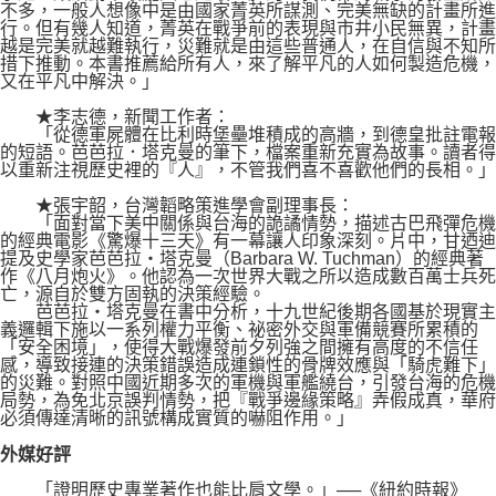
不多，一般人想像中是由國家菁英所謀測、完美無缺的計畫所進
行。但有幾人知道，菁英在戰爭前的表現與市井小民無異，計畫
越是完美就越難執行，災難就是由這些普通人，在自信與不知所
措下推動。本書推薦給所有人，來了解平凡的人如何製造危機，
又在平凡中解決。」
★李志德，新聞工作者：
「從德軍屍體在比利時堡壘堆積成的高牆，到德皇批註電報
的短語。芭芭拉．塔克曼的筆下，檔案重新充實為故事。讀者得
以重新注視歷史裡的『人』，不管我們喜不喜歡他們的長相。」
★張宇韶，台灣韜略策進學會副理事長：
「面對當下美中關係與台海的詭譎情勢，描述古巴飛彈危機
的經典電影《驚爆十三天》有一幕讓人印象深刻。片中，甘迺迪
提及史學家芭芭拉・塔克曼（Barbara W. Tuchman）的經典著
作《八月炮火》。他認為一次世界大戰之所以造成數百萬士兵死
亡，源自於雙方固執的決策經驗。
芭芭拉・塔克曼在書中分析，十九世紀後期各國基於現實主
義邏輯下施以一系列權力平衡、祕密外交與軍備競賽所累積的
「安全困境」，使得大戰爆發前夕列強之間擁有高度的不信任
感，導致接連的決策錯誤造成連鎖性的骨牌效應與「騎虎難下」
的災難。對照中國近期多次的軍機與軍艦繞台，引發台海的危機
局勢，為免北京誤判情勢，把『戰爭邊緣策略』弄假成真，華府
必須傳達清晰的訊號構成實質的嚇阻作用。」
外媒好評
「證明歷史專業著作也能比肩文學。」──《紐約時報》