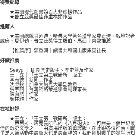
得獎紀錄
★美國現代圖書館百大非虛構作品
★普立茲獎最佳非虛構類作品
推薦人
★美國總統甘迺迪、哈佛大學著名漢學家費正清、戰地記者
威廉‧夏伊勒、普立茲獎得主羅伯‧馬西｜齊聲推薦
【推薦序】郭重興｜讀書共和國出版集團社長
好讀推薦
Seayu ｜ 即食歷史版主、歷史普及作家
王 立｜「王立第二戰研所」版主
李志德｜新聞工作者
沈榮欽｜加拿大約克大學副教授
張宇韶｜台灣韜略策進學會副理事長
陳雨航｜作家
顏擇雅｜作家
在地好評
★王立，「王立第二戰研所」版主：
「芭芭拉．塔克曼所作的《八月砲火》，可說是上個世紀最
佳的戰史文學之一，由廣場出版的重譯版，在此跟各位推薦。戰
爭是人類活動中最龐大也是最血腥的，我們卻對戰爭的發生所知