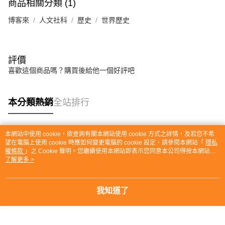
商品相關分類 (1)
博客來
人文社科
歷史
世界歷史
評價
喜歡這個商品嗎？購買後給他一個好評吧
本分類熱銷
全站排行
本網站中使用 cookie，欲查詢有關本網站使用 cookie 方式之詳情，及若您不希
熱門標籤
望在電腦上使用 cookie 時應如何變更電腦的 cookie 設定，請參閱本網站「
隱私
權條款
」之 Cookie 聲明。您繼續使用本網站即表示您同意本公司得按本網站使
用條款之 Cookie 聲明使用 cookie。
了解更多 >
我知道了