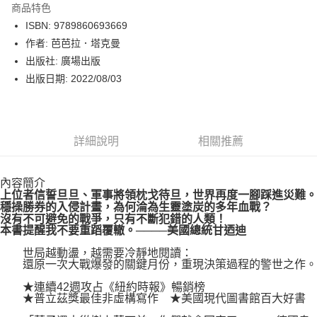
商品特色
LINE Pay
ISBN: 9789860693669
作者: 芭芭拉．塔克曼
Apple Pay
出版社: 廣場出版
街口支付
出版日期: 2022/08/03
悠遊付
Google Pay
詳細說明
相關推薦
運送方式
內容簡介
博客來商品配送方式
上位者信誓旦旦、軍事將領枕戈待旦，世界再度一腳踩進災難。
每筆NT$80，滿NT$1,000(含以上)免運費
穩操勝券的入侵計畫，為何淪為生靈塗炭的多年血戰？
沒有不可避免的戰爭，只有不斷犯錯的人類！
本書提醒我不要重蹈覆轍。────美國總統甘迺迪
世局越動盪，越需要冷靜地閱讀：
還原一次大戰爆發的關鍵月份，重現決策過程的警世之作。
★連續42週攻占《紐約時報》暢銷榜
★普立茲獎最佳非虛構寫作 ★美國現代圖書館百大好書