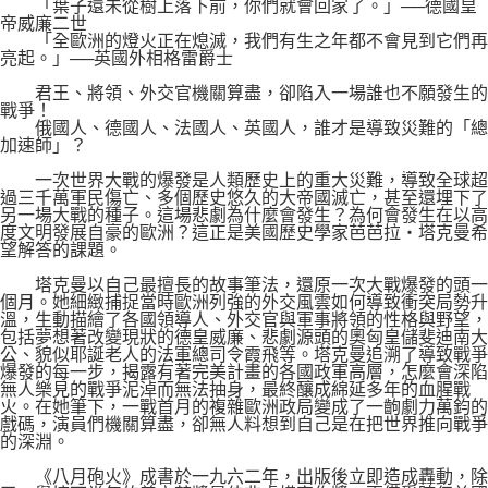
「葉子還未從樹上落下前，你們就會回家了。」──德國皇
帝威廉二世
「全歐洲的燈火正在熄滅，我們有生之年都不會見到它們再
亮起。」──英國外相格雷爵士
君王、將領、外交官機關算盡，卻陷入一場誰也不願發生的
戰爭！
俄國人、德國人、法國人、英國人，誰才是導致災難的「總
加速師」？
一次世界大戰的爆發是人類歷史上的重大災難，導致全球超
過三千萬軍民傷亡、多個歷史悠久的大帝國滅亡，甚至還埋下了
另一場大戰的種子。這場悲劇為什麼會發生？為何會發生在以高
度文明發展自豪的歐洲？這正是美國歷史學家芭芭拉‧塔克曼希
望解答的課題。
塔克曼以自己最擅長的故事筆法，還原一次大戰爆發的頭一
個月。她細緻捕捉當時歐洲列強的外交風雲如何導致衝突局勢升
溫，生動描繪了各國領導人、外交官與軍事將領的性格與野望，
包括夢想著改變現狀的德皇威廉、悲劇源頭的奧匈皇儲斐迪南大
公、貌似耶誕老人的法軍總司令霞飛等。塔克曼追溯了導致戰爭
爆發的每一步，揭露有著完美計畫的各國政軍高層，怎麼會深陷
無人樂見的戰爭泥淖而無法抽身，最終釀成綿延多年的血腥戰
火。在她筆下，一戰首月的複雜歐洲政局變成了一齣劇力萬鈞的
戲碼，演員們機關算盡，卻無人料想到自己是在把世界推向戰爭
的深淵。
《八月砲火》成書於一九六二年，出版後立即造成轟動，除