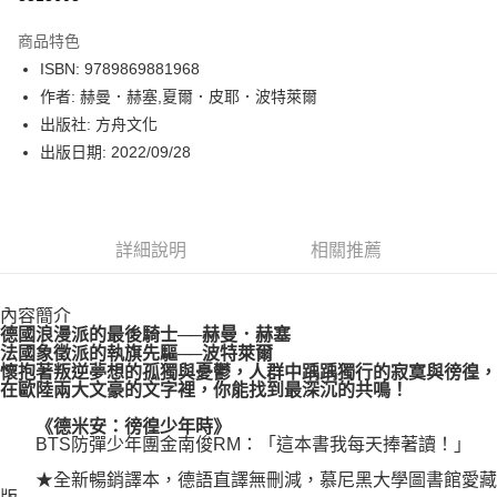
數位禮券
商品特色
LINE Pay
ISBN: 9789869881968
作者: 赫曼．赫塞,夏爾．皮耶．波特萊爾
Apple Pay
出版社: 方舟文化
街口支付
出版日期: 2022/09/28
悠遊付
Google Pay
詳細說明
相關推薦
運送方式
內容簡介
博客來商品配送方式
德國浪漫派的最後騎士──赫曼．赫塞
每筆NT$80，滿NT$1,000(含以上)免運費
法國象徵派的執旗先驅──波特萊爾
懷抱著叛逆夢想的孤獨與憂鬱，人群中踽踽獨行的寂寞與徬徨，
在歐陸兩大文豪的文字裡，你能找到最深沉的共鳴！
《德米安：徬徨少年時》
BTS防彈少年團金南俊RM：「這本書我每天捧著讀！」
★全新暢銷譯本，德語直譯無刪減，慕尼黑大學圖書館愛藏