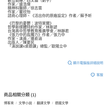
數位貂蟬／四叉貓（劉宇）
作家／盛浩偉
精神科醫師／徐志雲
作家／瞿欣怡
諮商心理師、《活出你的原廠設定》作者／蘇予昕
《巴黎的憂鬱：波特萊爾》
哲學新媒體特約作家／林斯諺
台灣高中哲學教育推廣學會／林靜君
《張力中的孤獨力》作者／張力中
作家、演員／連俞涵
出版人／陳夏民
「演說課x桌遊課」總監／歐陽立中
顯示電腦版詳細說明
客服
商品相關分類 (1)
博客來
文學小說
翻譯文學
德國文學