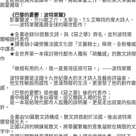
全新無刪減完整譯本，榮格、蔣勳摯愛之作，慕尼黑大學圖書
館愛藏版！
《巴黎的憂鬱：波特萊爾》
影響蘭波、芥川龍之介、太宰治、T.S.艾略特的偉大詩人，
——波特萊爾風靡全球的曠世鉅作！
★全書收錄50首散文詩，與《惡之華》齊名，並列波特萊
爾暢銷代表作
★譯者胡小躍榮獲法國文化部「文藝騎士」殊榮，全新權威
中譯本
★全世界第一本探討現代都市人獨有「疏離感」的散文詩傑
作
「做個有用的人，我一直覺得這很可惡。」——波特萊爾
波特萊爾是法國十九世紀偉大的天才詩人及藝術評論家，
他生性敏銳而感性，放蕩頹廢的生活，更激發了他的創作靈
感。
《巴黎的憂鬱》是他繼《惡之華》後的代表作；
書中暗藏了許多似尋常，卻又鞭辟入裡的名言，
是一本寫給現代都市人孤獨的說明書，更是走出寂寞的指南
針。
全書由50篇散文詩構成，散文詩首創於法國，後由波特萊
爾發揚光大。
企圖以詩的精鍊寫散文，將華麗繁複的意象凝歛在精簡的文
字中。