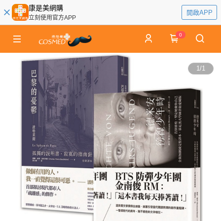
康是美網購
開啟APP
立刻使用官方APP
0
1
/
1