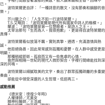
字裡行間散發著濃郁的美感，教人讀來齒頰生香，回味不
已。
波特萊爾更自評：「一種詩意的散文，沒有節奏和韻腳的音
樂。」
芥川龍之介：「人生不如一行波特萊爾。」
T.S.艾略特：「波特萊爾是現代所有國家中詩人的楷模。」
蘭波：「波特萊爾是第一位慧眼者，是詩人之王。」
太宰治那句「生而為人，我很抱歉」，更是得自波特萊爾的
真傳。
波特萊爾看似放蕩不羈，實則真摯、通透，充滿激情與熱
誠。
他拒絕偽善，因此常常感到孤獨和憂鬱，在人群中感受更是
明顯。
那種稍縱即逝、孤寂而又有一些焦慮的心情，
竟然與相隔一世紀的現代人微妙契合，字裡行間總能找到深
深的共鳴。
波特萊爾以細膩耽美的文字，奏出了群眾孤獨疏離的多重變
奏曲，
卻能從中領受深邃的人生哲理，低迴再三。
感動推薦
《德米安：徬徨少年時》
人權律師／尤美女
精神科醫師／王浩威