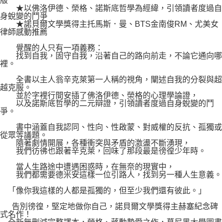
版
★以佛洛伊德、榮格、諾斯底哲學為經緯，引領讀者度過自
身蛻變的鬥爭
★諾貝爾文學獎得主托馬斯．曼、BTS金南俊RM、尤美女
律師感動推薦
覺醒的人只有一項義務：
找到自我，固守自我，沿著自己的路向前走，不論它通向哪
裡。
全書以主人翁辛克萊第一人稱的視角，闡述自我的分裂與超
越克服。
並於字裡行間安插了佛洛伊德、榮格的心理學論證，
以及諾斯底哲學的二元辯證，引領讀者度過自身蛻變的鬥
爭。
書中涵蓋自我認同、性向、性啟蒙、對威權的反抗、孤獨或
從眾等議題。
隨著劇情開展，各種衝突與矛盾的激盪不斷湧現，
我們彷彿也跟著辛克萊，回味了那段最是徬徨少年時。
當人生路途中遭遇困惑時，在無奈的現實中，
我們都需要德米安這樣一位引路人，找到另一種人生意義。
「像你我這樣的人都是孤獨的，但至少我們還有彼此。」
告別徬徨，堅定地做你自己，諾貝爾文學獎得主赫塞紀念碑
式名作！