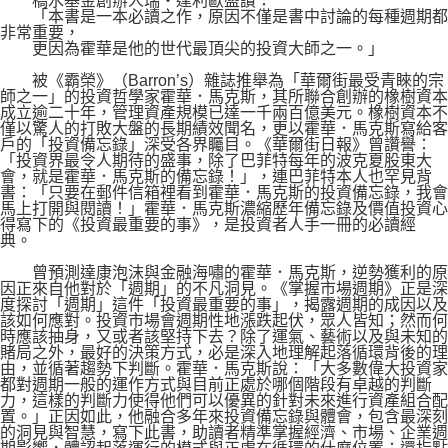
橋水基金創辦人瑞‧達利歐盛讚：
「本書是一本必讀之作，原因不僅是書中討論的每種週期都
非常重要，
更因為霍華是他的世代最頂尖的投資大師之一。」
被《霸榮》（Barron’s）雜誌推舉為「華爾街最受青睞的宗
師之一」的投資哲學家霍華．馬克斯，其所聯合創辦的橡樹資本
成立逾二十年，管理資產規模已達一千兩百億美元。橡樹資本不
僅以驚人的打敗大盤的長期績效聞名，更以霍華．馬克斯寫給客
戶的「投資備忘錄」深受各界矚目。《華爾街日報》曾讚譽：
「投資界最令人期待的盛事，除了巴菲特每年的波克夏股東大
會，就是霍華．馬克斯的備忘錄！」，連巴菲特本人也罕見背
書：「只要在郵件信箱裡看到霍華．馬克斯的投資備忘錄，我會
馬上打開與閱讀！」霍華．馬克斯濃縮歷年備忘錄及價值投資心
得寫下的《投資最重要的事》，是投資者人手一冊的必讀經
典。
曾預測達康泡沫與金融海嘯的霍華．馬克斯，逆勢獲利的原
因正來自他對於「週期」的不凡洞見。《掌握市場週期》正是深
度探討「週期」這件「投資最重要的事」，揭露週期的成因以及
該如何應對。投資市場會週期性地漲跌起伏，眾人皆知；然而何
時應該抽身，又或者該堅持下去？除了運氣、藝術以及與未知的
賭局之外，最好的決策方式，必是深入地理解起落循環背後的理
由，並循著趨勢下判斷。霍華．馬克斯說：「大多數偉大投資家
都對週期一般的運作方式與目前正處於哪個階段有卓越的判斷
力，這樣的判斷力使得他們可以優異的針對未來進行資產組合配
置。」正因如此，他融合多年來投資備忘錄與體會，包含最深刻
的洞見與智慧，寫下此書，助讀者精準掌握經濟、市場、企業週