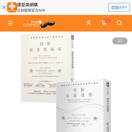
康是美網購
開啟APP
立刻使用官方APP
0
1
/
1