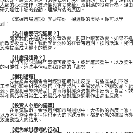
期影響，體認起落運行的模式與正處在循環的什麼位置；還指點
人類的心理運作（被恐懼與貪婪蒙蔽）及對應的投資行為，經由
研究過往市場的變動，理解背後的原因。
《掌握市場週期》就要帶你一探週期的奧秘。你可以學
到：
【為什麼要研究週期？】
隨著我們在週期裡的位置改變，勝算也跟著改變。如果不進
而改變投資立場，我們就是消極的在看待週期。換句話說，我們
忽略提高成功機率的機會。
【什麼是趨勢？】
我們可以討論哪些事情可能發生，或是應該發生，以及發生
的可能性。這些事情就是我所謂的「趨勢」。
【獲利循環】
有些產業的銷售會對經濟週期作出反應，有些產業則不然，
工業原料和零組件的銷售（化學製品、金屬製品、塑膠製品、能
源、電線和半導體產品）會直接對經濟週期產生反應。食品、飲
料和藥品等日常生活必需品不會對經濟週期作出高度反應。
【投資人心態的擺盪】
在景氣循環、金融週期和市場週期中，大多數的過度上漲，
以及不可避免產生往往也更大的下跌反應，都是心態的擺盪所導
致波動過大的結果。
【避免做出極端的行為】