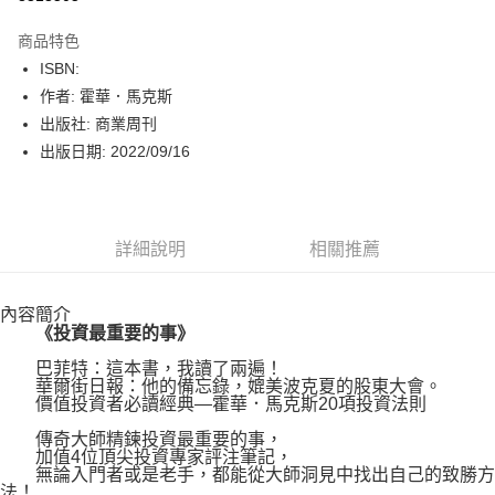
數位禮券
商品特色
LINE Pay
ISBN:
作者: 霍華．馬克斯
Apple Pay
出版社: 商業周刊
街口支付
出版日期: 2022/09/16
悠遊付
Google Pay
詳細說明
相關推薦
運送方式
內容簡介
博客來商品配送方式
《投資最重要的事》
每筆NT$80，滿NT$1,000(含以上)免運費
巴菲特：這本書，我讀了兩遍！
華爾街日報：他的備忘錄，媲美波克夏的股東大會。
價值投資者必讀經典—霍華．馬克斯20項投資法則
傳奇大師精鍊投資最重要的事，
加值4位頂尖投資專家評注筆記，
無論入門者或是老手，都能從大師洞見中找出自己的致勝方
法！