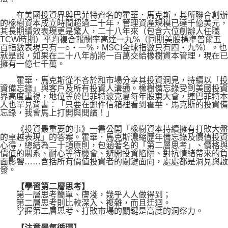
在美國投資界與巴菲特齊名的霍華．馬克斯，其所聯合創辦
的橡樹資本成立時間超過二十年，管理資產規模已達千億美元，
其長期績效表現更是驚人，二十八年來（包含六位創辦人任職
TCW時期）平均複合報酬率高達一九%（同期美股標準普爾五
百指數表現只有一○‧一%，MSCI全球指數只有四‧九%）。也
就是說，如果在二十八年前將一百萬交給橡樹資本管理，現在已
擁有一億七千萬。
霍華．馬克斯從不吝於和市場分享其投資洞見，持續以「投
資備忘錄」與客戶及所有投資人溝通。橡樹備忘錄受到美國投資
界高度重視，地位等於巴菲特波克夏每年股東大會，連巴菲特本
人也罕見背書：「只要在郵件信箱裡看到霍華．馬克斯的投資備
忘錄，我會馬上打開與閱讀！」
《投資最重要的事》一書公開「橡樹資本持續擁有打敗大盤
的卓越表現」的答案。霍華．馬克斯濃縮歷年備忘錄及價值投資
心得，總結為二十項原則，包涵著名的「第二層思考」、價格與
價值的關系、耐心等待機會、避開投資陷阱、對抗情緒帶來的負
面影響……含括所有價值投資者的關鍵面向，處處都是洞見與啟
發。
【學習第二層思考】
第一層思考簡單、膚淺，幾乎人人做得到；
第二層思考則比較深入、複雜，而且迂迴。
掌握第二層思考、打敗市場的關鍵是高度的洞察力。
【注意景氣循環】