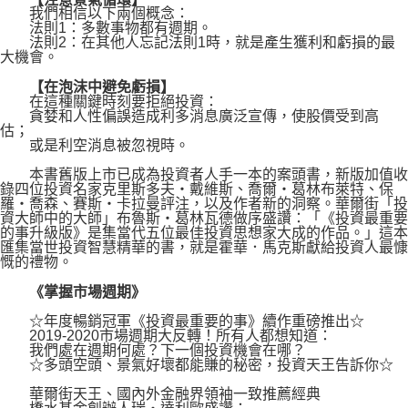
我們相信以下兩個概念：
法則1：多數事物都有週期。
法則2：在其他人忘記法則1時，就是產生獲利和虧損的最
大機會。
【在泡沫中避免虧損】
在這種關鍵時刻要拒絕投資：
貪婪和人性偏誤造成利多消息廣泛宣傳，使股價受到高
估；
或是利空消息被忽視時。
本書舊版上市已成為投資者人手一本的案頭書，新版加值收
錄四位投資名家克里斯多夫‧戴維斯、喬爾‧葛林布萊特、保
羅‧喬森、賽斯‧卡拉曼評注，以及作者新的洞察。華爾街「投
資大師中的大師」布魯斯‧葛林瓦德做序盛讚：「《投資最重要
的事升級版》是集當代五位最佳投資思想家大成的作品。」這本
匯集當世投資智慧精華的書，就是霍華．馬克斯獻給投資人最慷
慨的禮物。
《掌握市場週期》
☆年度暢銷冠軍《投資最重要的事》續作重磅推出☆
2019-2020市場週期大反轉！所有人都想知道：
我們處在週期何處？下一個投資機會在哪？
☆多頭空頭、景氣好壞都能賺的秘密，投資天王告訴你☆
華爾街天王、國內外金融界領袖一致推薦經典