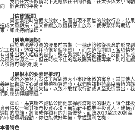
我們在大多數情況下更應該往中間靠攏，在太多與太小間朝
向一個合理的平衡。
【信貸循環】
景氣繁榮時會擴大放款，進而出現不明智的放款行為，結果
造成大量虧損，這又會讓放款機構停止放款，使得繁榮時期結
束，如此持續循環。
【房地產週期】
由於房地產投資的漫長前置期（一棟建築物從概念的形成到
完工啟用，通常得耗時很多個年頭），而在這段期間，各項情勢
有可能出現大幅度的變化。選在繁榮時期啟動建案，反而可能成
為風險來源之一；但在時機不佳的階段購買這種專案，則可能讓
人獲得可觀的利潤。
【最根本的要素是推理】
我們必須努力設法了解周遭大小事所象徵的寓意。當其他人
義無反顧並信心滿滿地積極買進時，我們應該抱持高度審慎的態
度；而當別人驚慌失措，以致不敢採取行動或甚至恐慌賣出，我
們則應該轉趨積極。
霍華．馬克斯不藏私公開他掌握經濟趨勢的眼光，讓全球投
資者得以一窺其獨門投資心法。無論新手或老手投資人，建構好
週期的思維，將養成你獨有的判斷優勢。面臨2019至2020將至
的市場週期變動，你也能做好準備，掌握獲利之機。
本書特色