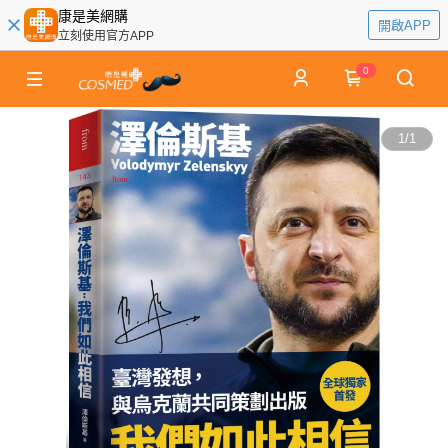
康是美網購
開啟APP
立刻使用官方APP
0
1
/
1