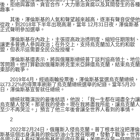
後，拒絕與寡頭、貪官合作，大力懲治貪腐以及其間發生的各種
趣事。
其後，澤倫斯基的人氣和聲望越來越高，逐漸有聲音促使他
從政，到2018年下半年出現高潮，當年 12月31日夜，澤倫斯基
正式聲明參加選舉。
澤倫斯基在內政上，主張提高政治透明度、縮短任期限制、
讓更多普通人參與政治；在外交上，支持烏克蘭加入北約和歐
盟，但表示這需要全民公投授權。
澤倫斯基還表示，將與俄羅斯總統普丁談判協商領土、地位
等問題。他打算勸說俄羅斯將克里米亞歸還烏克蘭，結束烏克蘭
東部的戰爭。
2019年4月，經過兩輪投票後，澤倫斯基當選烏克蘭總統，
以73.22%的得票率刷新了烏克蘭總統選舉的紀錄。當年5月20
日，澤倫斯基宣誓就任總統。
總統就職演說的最後結語，他說：「我一生都在竭盡全力讓
烏克蘭人發笑。那是我的使命。現在我將盡我所能，讓烏克蘭人
至少不再哭泣。」預言了他三年後會讓全世界人看到的事情。
2
2022年2月24日，俄羅斯入侵烏克蘭。普丁根本就沒把澤倫
斯基這個出身演員的貌似奶油小生放在眼裡，發動了戰爭。世界
各國少有人看好澤倫斯基能挺得住風暴，美國也在第一時間提供