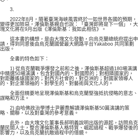
3.
2022年8月，隨著臺灣海峽風雲終於一如世界各國的預期，
變得更加險惡，澤倫斯基親自也說：「臺灣即將是下一個」，大
塊文化將在9月出版《澤倫斯基：我如此相信》。
這本書的構想，是由大塊文化發動，向烏克蘭總統府提出申
請，得到同意後由烏克蘭國營最大網路平台Yakaboo 共同策劃
出版。
全書的特色如下：
1) 從烏克蘭戰爭爆發之前和之後，澤倫斯基超過180場演講
中精選50場演講，包含對國內的、對國際的；對相隣國家的，
對距離遙遠國家的；對西方社會的，對亞洲的；對國家領導人
的、對企業領袖的、對學生的、對藝術與文化人的。
全面但精要地呈現澤倫斯基和烏克蘭堅強抵抗侵略的意志、
謀略和方法。
2) 由哈佛政治學博士尹麗喬解讀澤倫斯基50篇演講的策
略、關聯，以及對臺灣的參考意義。
此外，由大塊文化董事長郝明義說明出版的源起，訪問烏克
蘭民間人士，整合澤倫斯基人格特質、崛起過程、戰爭爆發後的
影響力，以及烏克蘭抗敵過程中的借鏡。