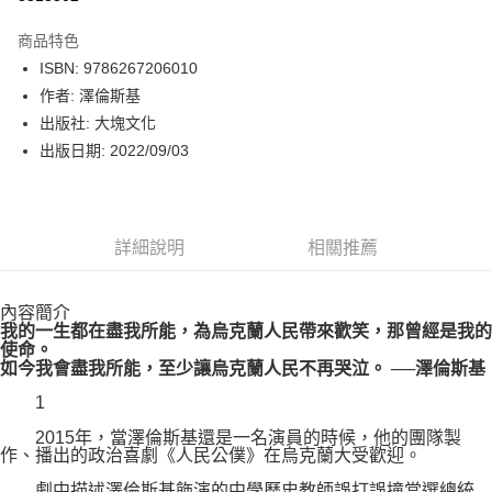
數位禮券
商品特色
LINE Pay
ISBN: 9786267206010
作者: 澤倫斯基
Apple Pay
出版社: 大塊文化
街口支付
出版日期: 2022/09/03
悠遊付
Google Pay
詳細說明
相關推薦
運送方式
內容簡介
博客來商品配送方式
我的一生都在盡我所能，為烏克蘭人民帶來歡笑，那曾經是我的
每筆NT$80，滿NT$1,000(含以上)免運費
使命。
如今我會盡我所能，至少讓烏克蘭人民不再哭泣。 ──澤倫斯基
1
2015年，當澤倫斯基還是一名演員的時候，他的團隊製
作、播出的政治喜劇《人民公僕》在烏克蘭大受歡迎。
劇中描述澤倫斯基飾演的中學歷史教師誤打誤撞當選總統