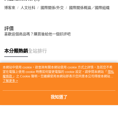
博客來
人文社科
國際關係/外交
國際關係概論／國際組織
評價
喜歡這個商品嗎？購買後給他一個好評吧
本分類熱銷
全站排行
本網站中使用 cookie，欲查詢有關本網站使用 cookie 方式之詳情，及若您不希
熱門標籤
望在電腦上使用 cookie 時應如何變更電腦的 cookie 設定，請參閱本網站「
隱私
權條款
」之 Cookie 聲明。您繼續使用本網站即表示您同意本公司得按本網站使
用條款之 Cookie 聲明使用 cookie。
了解更多 >
我知道了