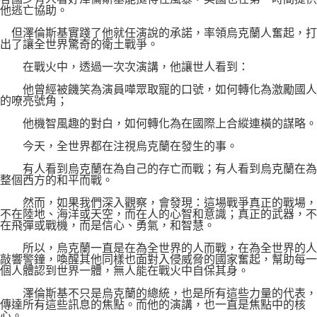
他逃亡協助。
但澤倫斯基實踐了他就任演說的承諾，率領烏克蘭人奮起，打
出了讓全世界驚奇的衛土戰爭。
在戰火中，透過一次次演講，他讓世人看到：
他曾經被饑笑為演員嘩眾取寵的口號，如何轉化為激勵國人
的嘹亮號角；
他機智風趣的對白，如何轉化為在國際上合縱連橫的謀略。
今天，全世界都在注視烏克蘭在發生的事。
有人看到烏克蘭在為自己的存亡而戰；有人看到烏克蘭在為
整個西方的和平而戰。
然而，如果我們深入觀察，會發現：這場戰爭真正的戰場，
不在陸地、海洋或天空，而在人的心智和意識；真正的武器，不
在飛彈或戰機，而是信心、勇氣，和智慧。
所以，烏克蘭一直是在為全世界的人而戰，在為全世界的人
敲響警鐘，喚醒其他同樣也面對入侵威脅的國家奮起，幫助每一
個人體認到世界一體，無人能在戰火中自保其身。
澤倫斯基不只是烏克蘭的總統，也是所有這些力量的代表，
傳達所有這些訊息的焦點。而他的演講，也一直是焦點中的核
心。