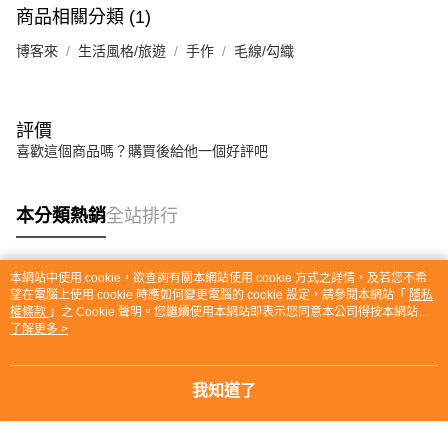
商品相關分類 (1)
博客來
生活風格/旅遊
手作
毛線/勾織
評價
喜歡這個商品嗎？購買後給他一個好評吧
本分類熱銷
全站排行
本網站中使用 cookie，欲查詢有關本網站使用 cookie 方式之詳情，及若您不希
熱門標籤
望在電腦上使用 cookie 時應如何變更電腦的 cookie 設定，請參閱本網站「
隱私
權條款
」之 Cookie 聲明。您繼續使用本網站即表示您同意本公司得按本網站使
用條款之 Cookie 聲明使用 cookie。
了解更多 >
我知道了