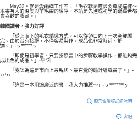
May32。就是愛編織工作室：「毛衣就是應該要織成這樣～
本書有人的溫度與羊毛線的暖呼，不論是先進或初學的編織者都
會喜歡的收藏。」
韓國讀者，強力好評
「從上而下的毛衣編織方式，可以從領口向下一次全部編
完。由於沒有接縫，不僅容易製作，成品也非常時尚、舒
適。」- s ****** s
「即使是初學者，只要按照書中的步驟教學操作，都能夠完
成出色的成品。」-무*개
「我認為這是市面上最親切、最直覺的輪針編織書了。」-
ㅇ*ㅇ
「這是一本用途廣泛的書！我大力推薦〜」- s ******** y
顯示電腦版詳細說明
客服