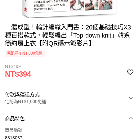
一體成型！輪針編織入門書：20個基礎技巧X3
種百搭款式，輕鬆編出「Top-down knit」韓系
簡約風上衣【附QR碼示範影片】
宅配滿NT$1,000免運
NT$499
NT$394
付款與運送方式
宅配滿NT$1,000免運
付款方式
商品特色
icash Pay
商品編號
信用卡一次付款
8313067