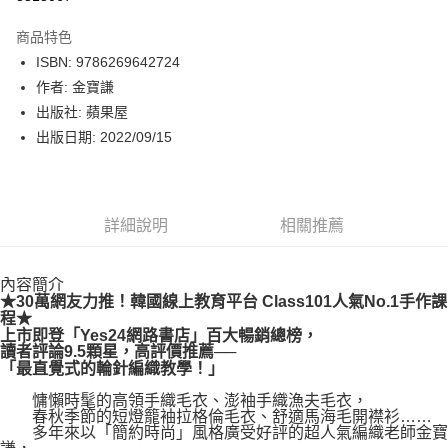
數位禮券
商品特色
LINE Pay
ISBN: 9786269642724
作者: 金寶謙
Apple Pay
出版社: 蘋果屋
街口支付
出版日期: 2022/09/15
悠遊付
Google Pay
詳細說明
相關推薦
運送方式
內容簡介
博客來商品配送方式
★30萬網友力推！韓國線上教育平台 Class101人氣No.1手作課
每筆NT$80，滿NT$1,000(含以上)免運費
程★
上市即登「Yes24網路書店」百大暢銷總榜，
讀者評論9.5顆星，高評價推薦──
「最直覺式的輪針編織教學！」
慵懶時髦的高領手織毛衣、澎袖手織漁夫毛衣，
春秋季節的短燈籠袖拉格倫毛衣、舒適馬海毛開襟衫……
多年來以「簡約時尚」風格廣受好評的超人氣編織老師金寶