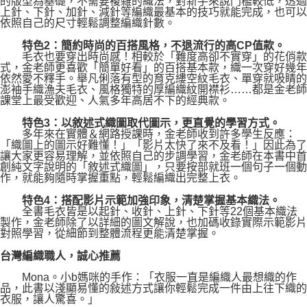
的版型為基礎，不需要複雜的織法，對新手來說門檻較低，透過
上針、下針、加針、減針等編織最基本的技巧就能完成，也可以
依照自己的尺寸輕鬆調整編織針數。
特色2：簡約時尚的百搭風格，不退流行的高CP值款。
毛衣也要穿出時尚感！相較於「難度高卻不實穿」的花俏款
式，金老師更喜歡「簡單好看」的百搭基本款，織一次穿好幾年
依然愛不釋手。舉凡俐落有型的育克縷空紋毛衣、單穿就吸睛的
澎袖手織漁夫毛衣、風格獨特的厚編織紋開襟衫……都是金老師
課堂上最受歡迎、人氣多年高居不下的經典款。
特色3：以敘述式織圖取代圖示，更直覺的學習方式。
多年來在實體＆網路授課時，金老師收到許多學生反應：
「織圖上的圖示好難懂！」「影片太快了來不及看！」因此為了
讓大家更容易理解，並依照自己的步調學習，金老師在本書中首
創純文字說明的「敘述式織圖」，只要按部就班一個句子一個動
作，就能夠隨時掌握重點，輕鬆編織出完整上衣。
特色4：搭配影片示範加強印象，清楚掌握基本織法。
全書毛衣皆是以起針、收針、上針、下針等22個基本織法
製作，金老師除了以詳細的圖文解說，也加碼收錄實際示範影片
對照學習，從細節到整體流程更能清楚掌握。
台灣編織職人，誠心推薦
Mona。小b媽咪的手作：「衣服一直是編織人最想織的作
品，此書以淺顯易懂的敍述方式讓你輕鬆完成一件由上往下織的
衣服，讓人驚喜。」