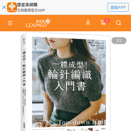
康是美網購
開啟APP
立刻使用官方APP
0
1
/
1