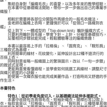
謙，
集結自身對「編織毛衣」的喜愛，以及多年來的教學經驗，
在本書中從基礎織法開始，帶你一步一步做出自己的專屬手
織服！
相較於需要將各部位分開製作再縫合的一般毛衣織法，
金老師在編織上衣時，更鍾情於可以「從領口一路織到衣
襬」，
從上到下、一體成型的「Top-down knit」輪針編織方式。
只要利用輪針與毛線，學會下針、上針、分袖等基礎技巧，
反覆相同步驟就能完成，輕鬆體驗專注的編織樂趣！
本書以最容易上手的「拉格倫」、「圓育克」、「鞍形肩」
三種款式為基礎，
利用簡單的線材、花紋變化，延伸設計出12種不退流行的
百搭上衣。
同時刻意省略一般織圖上的繁瑣圖示，改以「一句一步驟」
的敘述式呈現，
更能夠直覺看懂過程，並學會如何挑選工具線材、調整尺寸
與織片密度的小訣竅，
即使第一次織衣服也能完成美麗作品，打造時尚又舒適的手
作生活。
本書特色
特色1：從初學者角度切入，以基礎織法延伸多樣款式。
本書中收錄包含高領毛衣、短袖針織衣、開襟衫等12款上
衣，每款皆是以「拉格倫」「圓育克」「鞍形肩」三種簡單易做