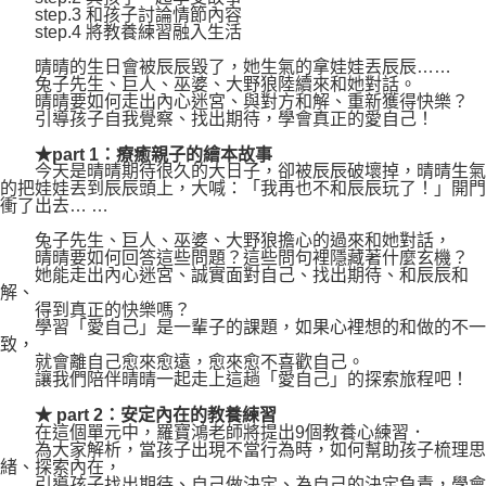
step.3 和孩子討論情節內容
step.4 將教養練習融入生活
晴晴的生日會被辰辰毀了，她生氣的拿娃娃丟辰辰……
兔子先生、巨人、巫婆、大野狼陸續來和她對話。
晴晴要如何走出內心迷宮、與對方和解、重新獲得快樂？
引導孩子自我覺察、找出期待，學會真正的愛自己！
★part 1：療癒親子的繪本故事
今天是晴晴期待很久的大日子，卻被辰辰破壞掉，晴晴生氣
的把娃娃丟到辰辰頭上，大喊：「我再也不和辰辰玩了！」開門
衝了出去… …
兔子先生、巨人、巫婆、大野狼擔心的過來和她對話，
晴晴要如何回答這些問題？這些問句裡隱藏著什麼玄機？
她能走出內心迷宮、誠實面對自己、找出期待、和辰辰和
解、
得到真正的快樂嗎？
學習「愛自己」是一輩子的課題，如果心裡想的和做的不一
致，
就會離自己愈來愈遠，愈來愈不喜歡自己。
讓我們陪伴晴晴一起走上這趟「愛自己」的探索旅程吧！
★ part 2：安定內在的教養練習
在這個單元中，羅寶鴻老師將提出9個教養心練習．
為大家解析，當孩子出現不當行為時，如何幫助孩子梳理思
緒、探索內在，
引導孩子找出期待、自己做決定、為自己的決定負責，學會