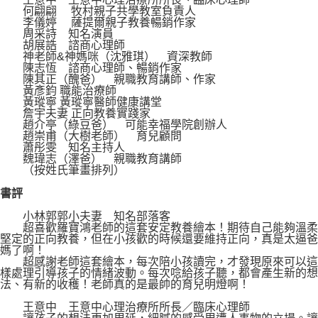
何翩翩 牧村親子共學教室負責人
李儀婷 薩提爾親子教養暢銷作家
周采詩 知名演員
胡展誥 諮商心理師
神老師&神媽咪（沈雅琪） 資深教師
陳志恆 諮商心理師、暢銷作家
陳其正（醜爸） 親職教育講師、作家
黃彥鈞 職能治療師
黃瑽寧 黃瑽寧醫師健康講堂
詹宇夫妻 正向教養實踐家
趙介亭（綠豆爸） 可能幸福學院創辦人
趙崇甫（大樹老師） 育兒顧問
蕭彤雯 知名主持人
魏瑋志（澤爸） 親職教育講師
（按姓氏筆畫排列）
書評
小林郭郭小夫妻 知名部落客
超喜歡羅寶鴻老師的這套安定教養繪本！期待自己能夠溫柔
堅定的正向教養，但在小孩歡的時候還要維持正向，真是太逼爸
媽了啊！
超感謝老師這套繪本，每次陪小孩讀完，才發現原來可以這
樣處理引導孩子的情緒波動。每次唸給孩子聽，都會產生新的想
法、有新的收穫！老師真的是最帥的育兒明燈啊！
王意中 王意中心理治療所所長／臨床心理師