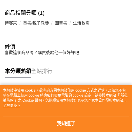
商品相關分類 (1)
博客來
童書/親子教養
圖畫書
生活教育
評價
喜歡這個商品嗎？購買後給他一個好評吧
本分類熱銷
全站排行
本網站中使用 cookie，欲查詢有關本網站使用 cookie 方式之詳情，及若您不希
熱門標籤
望在電腦上使用 cookie 時應如何變更電腦的 cookie 設定，請參閱本網站「
隱私
權條款
」之 Cookie 聲明。您繼續使用本網站即表示您同意本公司得按本網站使
用條款之 Cookie 聲明使用 cookie。
了解更多 >
我知道了