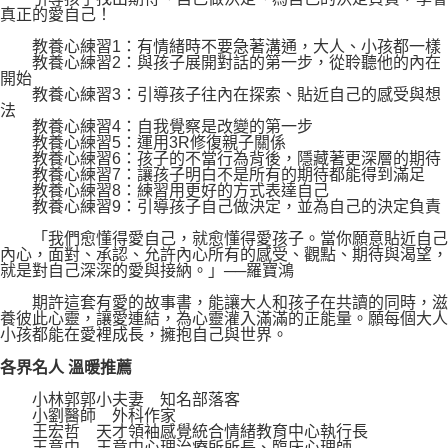
真正的愛自己！
教養心練習1：有情緒時不要急著溝通，大人、小孩都一樣
教養心練習2：與孩子展開對話的第一步，從聆聽他的內在
開始
教養心練習3：引導孩子往內在探索、貼近自己的感受與想
法
教養心練習4：自我覺察是改變的第一步
教養心練習5：運用3R修復親子關係
教養心練習6：孩子的不當行為背後，隱藏著更深層的期待
教養心練習7：讓孩子明白不是所有的期待都能得到滿足
教養心練習8：練習用更好的方式表達自己
教養心練習9：引導孩子自己做決定，並為自己的決定負責
「我們愈懂得愛自己，就愈懂得愛孩子。當你願意貼近自己
內心，面對、承認、允許內心所有的感受、觀點、期待與渴望，
就是對自己深深的愛與接納。」──羅寶鴻
期許這套有愛的故事書，能讓大人和孩子在共讀的同時，滋
養彼此心靈，讓愛連結，為心靈灌入滿滿的正能量。願每個大人
小孩都能在愛裡成長，擁抱自己與世界。
各界名人 溫暖推薦
小林郭郭小夫妻 知名部落客
小劉醫師 外科作家
王宏哲 天才領袖感覺統合情緒教育中心執行長
王意中 王意中心理治療所所長、臨床心理師