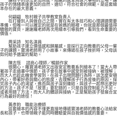
讓孩子的想法更加周延，細膩的感受周遭人事物的立場。讓
孩子的情緒表達更加的自然、適切，符合社會的規範。是這套繪
本存在的最大意義。
何翩翩 牧村親子共學教室負責人
在打擾別人與做自己之間，實在有太多技巧和心理調適需要
準備，但唯一可以確定的就是在爸媽的眼裡，你就是那個最值得
驕傲的寶貝，謝謝羅老師再次用繪本引導我們，看到生命重要的
價值。
周采詩 知名演員
幫助孩子建立價值感和歸屬感，是採行正向教養的父母一輩
子的課題。寶鴻老師用了小故事，來傳遞在孩子挫折時，父母該
如何給予適當的幫助。
陳志恆 諮商心理師／暢銷作家
很開心，羅寶鴻老師又出版安定教養系列繪本了！當大人帶
著孩子走過書中情節，孩子會在故事中感受到被接納、被理解；
而大人也趁此機會學習到，在孩子出現問題行為時，該怎麼安頓
內心，帶著好奇與關心的態度，去理解孩子行為背後的原因，探
究孩子內心的渴望，進而與孩子深刻連結，與孩子一起想出更好
的方法。孩子不是「故意」要犯錯的，只是自我控制能力不足，
或者用錯了方法，而大人的體諒與接納，正是幫助孩子發展合宜
行為最好的途徑！
黃彥鈞 職能治療師
這套繪本的內容不僅更直接地傳遞寶鴻老師的教養心法給家
長和孩子，也帶領親子能同時體驗愛與自我價值感的重要。