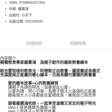
LINE Pay
ISBN: 9789865257354
作者: 羅寶鴻
Apple Pay
出版社: 小天下
街口支付
出版日期: 2022/08/25
悠遊付
Google Pay
詳細說明
相關推薦
運送方式
內容簡介
博客來商品配送方式
親職教育專家羅寶鴻 為親子創作的最新教養繪本
每筆NT$80，滿NT$1,000(含以上)免運費
結合蒙特梭利教育法、阿德勒正向教養、薩提爾成長模式
充滿愛與正能量的暖心繪本，也是具體可實踐的教養書
愛的繪本故事+心的教養練習
讓親子共讀的時光，滋養彼此心靈，
以愛共讀、用心引導，為親子間注入滿滿的正能量
願每個大人小孩都能在愛裡成長，擁抱自己與世界
跟著羅寶鴻老師，一起享受溫暖又安定的親子時光
step.1 爸爸媽媽先讀過一遍
step.2 與孩子一起享受故事