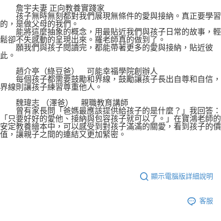
詹宇夫妻 正向教養實踐家
孩子無時無刻都對我們展現無條件的愛與接納。真正要學習
的，是做父母的我們。
能將這麼抽象的概念，用最貼近我們與孩子日常的故事，輕
鬆卻不失感動的呈現出來。羅老師真的做到了。
願我們與孩子閱讀完，都能帶著更多的愛與接納，貼近彼
此。
趙介亭（綠豆爸） 可能幸福學院創辦人
每個孩子都需要鼓勵和界線，鼓勵讓孩子長出自尊和自信，
界線則讓孩子練習尊重他人。
魏瑋志 （澤爸） 親職教育講師
曾有家長問「爸媽最應該提供給孩子的是什麼？」我回答：
「只要好好的愛他、接納與包容孩子就可以了。」在寶鴻老師的
安定教養繪本中，可以感受到對孩子滿滿的關愛，看到孩子的價
值，讓親子之間的連結又更加緊密。
顯示電腦版詳細說明
客服