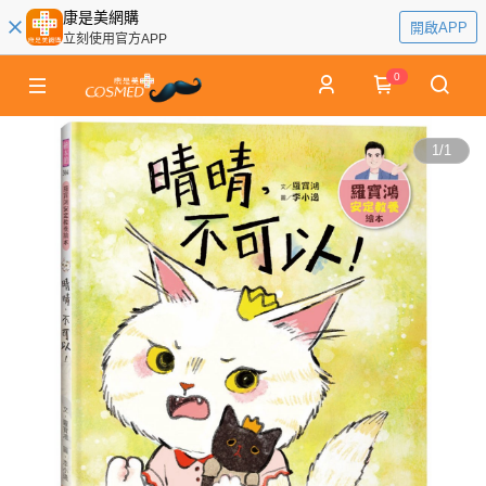
康是美網購
開啟APP
立刻使用官方APP
0
1
/
1