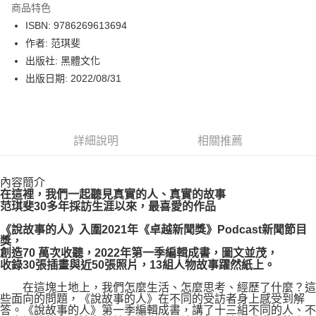
商品特色
LINE Pay
ISBN: 9786269613694
作者: 范琪斐
Apple Pay
出版社: 黑體文化
街口支付
出版日期: 2022/08/31
悠遊付
Google Pay
詳細說明
相關推薦
運送方式
內容簡介
博客來商品配送方式
在這裡，我們一起聽見真實的人、真實的故事
每筆NT$80，滿NT$1,000(含以上)免運費
范琪斐30多年採訪生涯以來，最喜愛的作品
《說故事的人》入圍2021年《卓越新聞獎》Podcast新聞節目
獎，
創造70 萬次收聽，2022年第一季編輯成書，圖文並茂，
收錄30張插畫與近50張照片，13組人物故事躍然紙上。
在這塊土地上，我們怎麼生活、怎麼思考、經歷了什麼？這
些面向的問題，《說故事的人》在不同的受訪者身上感受到解
答。《說故事的人》第一季編輯成書，講了十三組不同的人、不