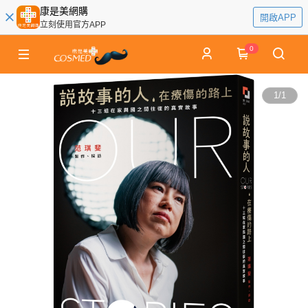
康是美網購
開啟APP
立刻使用官方APP
0
1
/
1