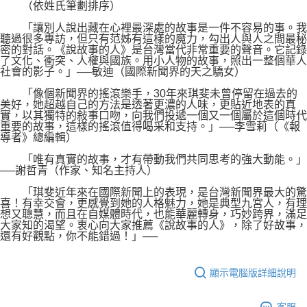
（依姓氏筆劃排序）
「讓別人說出藏在心裡最深處的故事是一件不容易的事。我
聽過很多專訪，但只有范姊有這樣的魔力，勾出人與人之間最秘
密的對話。《說故事的人》是台灣當代非常重要的聲音。它記錄
了文化、衝突、人權與國族。用小人物的故事，照出一整個華人
社會的影子。」──敏迪（國際新聞界的天之驕女）
「像個新聞界的搖滾樂手，30年來琪斐未曾停留在過去的
美好，她超越自己的方法是透著更濃的人味，更貼近地表的真
實，以其獨特的敍事口吻，向我們投遞一個又一個屬於這個時代
重要的故事，這樣的搖滾值得喝采和支持。」──李雪莉（《報
導者》總編輯）
「唯有真實的故事，才有帶動我們共同思考的強大動能。」
──謝哲青（作家、知名主持人）
「琪斐近年來在國際新聞上的表現，是台灣新聞界最大的驚
喜！有幸交會，更感覺到她的人格魅力，她是典型九宮人，有理
想又聰慧，而且在自媒體時代，也能華麗轉身，巧妙跨界，滿足
大家知的渴望。衷心向大家推薦《說故事的人》，除了好故事，
還有好觀點，你不能錯過！」──
顯示電腦版詳細說明
客服