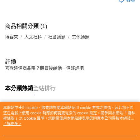
商品相關分類 (1)
博客來
人文社科
社會議題
其他議題
評價
喜歡這個商品嗎？購買後給他一個好評吧
本分類熱銷
全站排行
本網站中使用 cookie，欲查詢有關本網站使用 cookie 方式之詳情，及若您不希
熱門標籤
望在電腦上使用 cookie 時應如何變更電腦的 cookie 設定，請參閱本網站「
隱私
權條款
」之 Cookie 聲明。您繼續使用本網站即表示您同意本公司得按本網站使
用條款之 Cookie 聲明使用 cookie。
了解更多 >