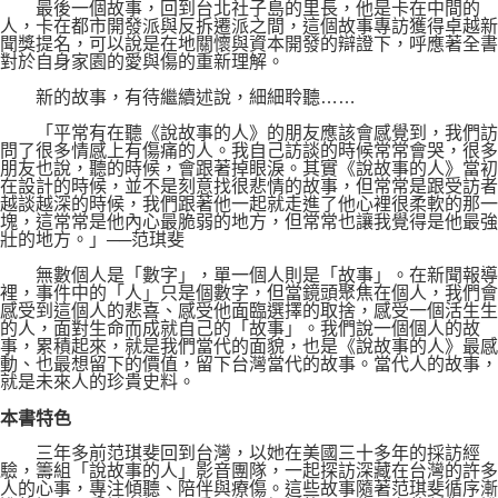
最後一個故事，回到台北社子島的里長，他是卡在中間的
人，卡在都市開發派與反拆遷派之間，這個故事專訪獲得卓越新
聞獎提名，可以說是在地關懷與資本開發的辯證下，呼應著全書
對於自身家園的愛與傷的重新理解。
新的故事，有待繼續述說，細細聆聽……
「平常有在聽《說故事的人》的朋友應該會感覺到，我們訪
問了很多情感上有傷痛的人。我自己訪談的時候常常會哭，很多
朋友也說，聽的時候，會跟著掉眼淚。其實《說故事的人》當初
在設計的時候，並不是刻意找很悲情的故事，但常常是跟受訪者
越談越深的時候，我們跟著他一起就走進了他心裡很柔軟的那一
塊，這常常是他內心最脆弱的地方，但常常也讓我覺得是他最強
壯的地方。」──范琪斐
無數個人是「數字」，單一個人則是「故事」。在新聞報導
裡，事件中的「人」只是個數字，但當鏡頭聚焦在個人，我們會
感受到這個人的悲喜、感受他面臨選擇的取捨，感受一個活生生
的人，面對生命而成就自己的「故事」。我們說一個個人的故
事，累積起來，就是我們當代的面貌，也是《說故事的人》最感
動、也最想留下的價值，留下台灣當代的故事。當代人的故事，
就是未來人的珍貴史料。
本書特色
三年多前范琪斐回到台灣，以她在美國三十多年的採訪經
驗，籌組「說故事的人」影音團隊，一起探訪深藏在台灣的許多
人的心事，專注傾聽、陪伴與療傷。這些故事隨著范琪斐循序漸