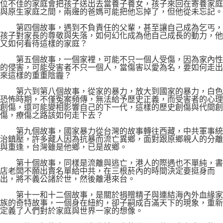
位不佳的家庭會把孩子送出去當養子養女，孩子來回在寄養家庭
與原生家庭之間，兩邊的爸媽可能把他忘掉了，但他從未忘記。
第四個故事，遇到不負責任的父輩，甚至讓自己成為乞丐，
孩子對家長的尊敬與失落，如何幻化成為他自己成長的動力，他
又如何看待這樣的家庭？
第五個故事，一個家裡，可能不只一個人受傷，因為家內性
的侵害，可能受害者不只一個人，當傷害以愛為名，要如何走出
來這樣的重重陰霾？
第六到第八個故事，從家的暴力，放大到國家的暴力，白色
恐怖時期，不僅冤案頻傳，無法給予歷史正義，而受害者的心理
創傷，還可能變相影響自己的下一代，這樣的歷史創傷與代間創
傷，療傷之路該如何走下去？
第九個故事，國家暴力從台灣的故事轉往西藏，中共軍事統
治鎮壓，許多藏人因為抗暴而流亡異鄉，面對跟原鄉親人的分離
與重逢，台灣雖是他鄉，已是故鄉。
第十個故事，同樣是流離與逃亡，港人的際遇也不單純，書
店老闆不願出賣名單給中共，在三根菸內的時間決定要挺身而
出，將不義公諸於世，然後離港來台。
第十一和十二個故事，是關於捐贈精子與連結海內外血緣家
族的奇特故事，一個身在紐約，卻子嗣成百滿天下的現象，重新
定義了人們對於家庭與世界一家的想像。