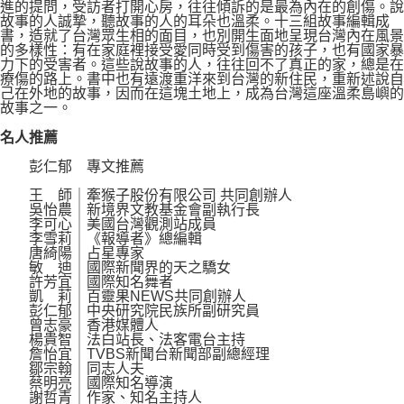
進的提問，受訪者打開心房，往往傾訴的是最為內在的創傷。說
故事的人誠摯，聽故事的人的耳朵也溫柔。十三組故事編輯成
書，造就了台灣眾生相的面目，也別開生面地呈現台灣內在風景
的多樣性：有在家庭裡接受愛同時受到傷害的孩子，也有國家暴
力下的受害者。這些說故事的人，往往回不了真正的家，總是在
療傷的路上。書中也有遠渡重洋來到台灣的新住民，重新述說自
己在外地的故事，因而在這塊土地上，成為台灣這座溫柔島嶼的
故事之一。
名人推薦
彭仁郁 專文推薦
王 師｜牽猴子股份有限公司 共同創辦人
吳怡農｜新境界文教基金會副執行長
李可心｜美國台灣觀測站成員
李雪莉｜《報導者》總編輯
唐綺陽｜占星專家
敏 迪｜國際新聞界的天之驕女
許芳宜｜國際知名舞者
凱 莉｜百靈果NEWS共同創辦人
彭仁郁｜中央研究院民族所副研究員
曾志豪｜香港媒體人
楊貴智｜法白站長、法客電台主持
詹怡宜｜TVBS新聞台新聞部副總經理
鄒宗翰｜同志人夫
蔡明亮｜國際知名導演
謝哲青｜作家、知名主持人