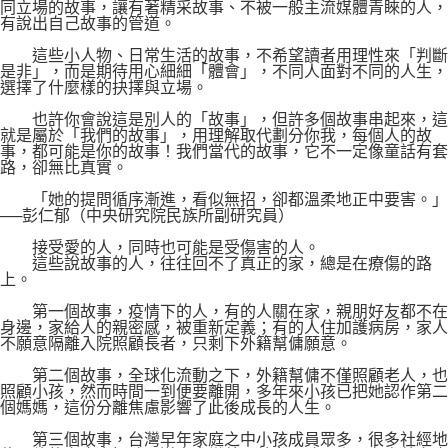
同立場的故事，讓有著精采故事、不被一般主流媒體青睞的人，
有說出自己故事的管道。
這些小人物、日常生活的故事，不希望讀者用理性來「判斷
是非」，而是期待用心細細「體會」，不同人面對不同的人生，
選擇了什麼樣的抉擇與立場。
也許你會說這是別人的「故事」，但許多個故事串起來，這
就是屬於「我們的故事」，用理解取代劃分你我，每個人的故
事，都可能是你的故事！我們當代的故事，它不一定像童話有套
路，卻無比真實。
「她的提問循序漸進，看似無招，卻都溫柔地正中要害。」
──彭仁郁（中央研究院民族所副研究員）
接受愛的人，同時也可能是受傷害的人。
這些說故事的人，往往回不了真正的家，總是在療傷的路
上。
第一個故事，疫情下的人，有的人關在家，親朋好友都不在
身邊，家給人的親密感，被重新定義；有的人住加護病房，家人
不願意隔離入院照顧長者，只剩下外籍幫傭願意。
第二個故事，全球化流動之下，外籍幫傭不僅照顧老人，也
照顧小孩，然而時間一到便要離開，多年來小孩已把她認作第二
個媽媽，這份分離焦慮影響了此後成長的人生。
第三個故事，台灣早年家庭之中小孩成員眾多，很多社經地