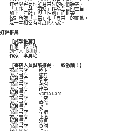
作者以容易理解且常見的兩個議題，
「工作」與「婚姻」作為全書的主旨，
加上「年齡」與「性別」的框架，
探討所謂「正常」和「異常」的關係，
是一本相當有深度的小說。
好評推薦
【誠摯推薦】
作家 楊佳嫻
創作人 陳珊妮
作家 李屏瑤
【書店人員試讀推薦，一致激讚！】
誠品書店 羚玉
誠品書店 瑞婷
誠品書店 家蓁
誠品書店 婉瑜
誠品書店 律學
誠品書店 Verna Lam
誠品書店 子喬
誠品書店 瑋倫
誠品書店 凝
誠品書店 左婧
誠品書店 唐逸
誠品書店 陳晨
誠品書店 亞楠
紀伊國屋 張瑋