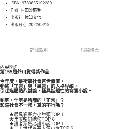
LINE Pay
ISBN: 9789865102289
作者: 村田沙耶香
Apple Pay
出版社: 悅知文化
街口支付
出版日期: 2022/08/19
悠遊付
Google Pay
詳細說明
相關推薦
運送方式
內容簡介
博客來商品配送方式
第155屆芥川賞得獎作品
每筆NT$80，滿NT$1,000(含以上)免運費
今年度，最衝擊社會普世價值，
動搖「正常」與「異常」的人格界線，
引起媒體熱烈討論，極具話題性的寫實小說。
到底，什麼是所謂的「正常」？
和這社會不一樣，真的不行嗎？
★最具影響力小說類TOP 1
★年度暢銷總榜TOP 8
★讀者票選必讀小說TOP 1
★二十世代最有人氣小說TOP 6