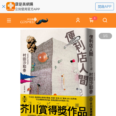
康是美網購
開啟APP
立刻使用官方APP
0
1
/
1