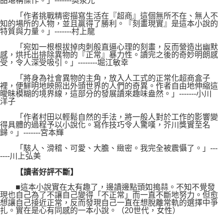
品堪稱傑作。」-------奧泉光
「作者挑戰精密描寫生活在『超商』這個無所不在、無人不
知的場所的人物，並且贏得了勝利。『刻畫現實』是這本小說的
特質與力量。」-------村上龍
「宛如一根根拔掉肉刺般直逼心理的刻畫，反而營造出幽默
感，烘托出排除異物的『正常』暴力性。讀完之後的奇妙明朗感
受，令人深受吸引。」--------堀江敏幸
「將身為社會異物的主角，放入人工式的正常化超商盒子
裡，便鮮明地映照出外頭世界的人們的奇異。作者自由地伸縮這
曖昧模糊的境界線，這部分的發展讀來趣味盎然。」-------小川
洋子
「作者村田以輕鬆自然的手法，將一般人對於工作的影響變
得具體的過程予以小說化。寫作技巧令人驚嘆，芥川獎實至名
歸。」-------宮本輝
「駭人、滑稽、可愛、大膽、緻密。我完全被震懾了。」---
----川上弘美
【讀者好評不斷】
■這本小說實在太有趣了，邊讀邊點頭如搗蒜。不知不覺發
現也自己為了不讓自己變得「不正常」而一直不斷地努力。但愈
想讓自己接近正常，反而發現自己一直在想脫離常軌的選擇中爭
扎。實在是心有同感的一本小說。（20世代，女性）