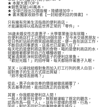
★ 本屋大賞TOP 9
★銷售突破140萬本。
★ 全球已授出32國版權，陸續增加中。
★ 書末獨家收錄作者【一封給便利店的情書】。
只有擁有完美生活指南的便利商店，
才能讓我得以成為這世界正常的「零件」。
36歲未婚女性古倉惠子，大學畢業後沒有就職，
在便利商店打工已歷經18個年頭，至今未交過男朋友。
從日色町站前的微笑超商開店起，便一直在該店工作，
不斷目送同事更迭，店長也已是第八任了。
每天吃的是便利商店賣的食物，喝的是便利商店的水，
就連睡著都夢到自己在櫃檯收銀，
望著清爽乾淨宛如透明盒子的便利店景象。
「歡迎光臨！」的招呼聲，每天都陪伴著惠子入眠。
某天，以尋找結婚對象而加入打工行列的男人白羽，
卻對惠子的生活方式提出質疑：
「妳不覺得丟臉嗎？」
從此，惠子向來信奉的價值被徹底顛覆了，
失去基準的她，能找回真正的自我嗎？
其實，你我都是便利店人間！
一般人在普世社會中，默默被灌輸了既定的觀念，
認為作為一個「人」，該有什麼樣的思想、行為，
因此，對於不同於己的事物會產生排斥。