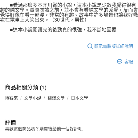
■看過那麼多本芥川賞的小說，這本小說是少數我覺得很有
趣的純文學。實際閱讀之前，並不會有看純文學的感覺，反而會
覺得好像在看一部漫，非常的有趣。故事中許多場景也讓我好幾
次在電車上大笑出來。（30世代，男性）
■這本小說閱讀完的後勁真的很強，我不斷地回覆
顯示電腦版詳細說明
客服
商品相關分類 (1)
博客來
文學小說
翻譯文學
日本文學
評價
喜歡這個商品嗎？購買後給他一個好評吧