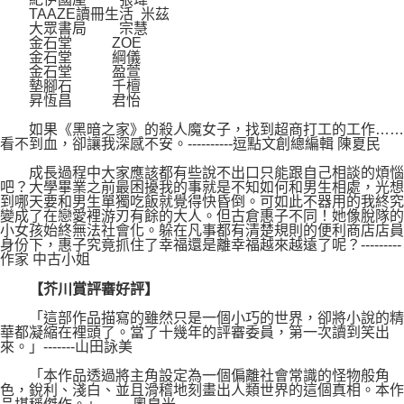
TAAZE讀冊生活 米茲
大眾書局 宗慧
金石堂 ZOE
金石堂 綱儀
金石堂 盈萱
墊腳石 千檀
昇恆昌 君怡
如果《黑暗之家》的殺人魔女子，找到超商打工的工作……
看不到血，卻讓我深感不安。----------逗點文創總編輯 陳夏民
成長過程中大家應該都有些說不出口只能跟自己相談的煩惱
吧？大學畢業之前最困擾我的事就是不知如何和男生相處，光想
到哪天要和男生單獨吃飯就覺得快昏倒。可如此不器用的我終究
變成了在戀愛裡游刃有餘的大人。但古倉惠子不同！她像脫隊的
小女孩始終無法社會化。躲在凡事都有清楚規則的便利商店店員
身份下，惠子究竟抓住了幸福還是離幸福越來越遠了呢？---------
作家 中古小姐
【芥川賞評審好評】
「這部作品描寫的雖然只是一個小巧的世界，卻將小說的精
華都凝縮在裡頭了。當了十幾年的評審委員，第一次讀到笑出
來。」-------山田詠美
「本作品透過將主角設定為一個偏離社會常識的怪物般角
色，銳利、淺白、並且滑稽地刻畫出人類世界的這個真相。本作