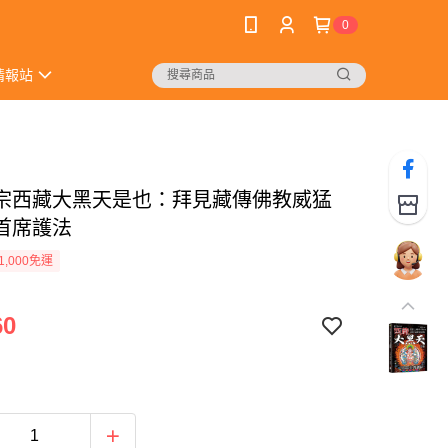
0
情報站
宗西藏大黑天是也：拜見藏傳佛教威猛
首席護法
1,000免運
60