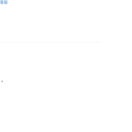
客服
品配送方式
0，滿NT$1,000(含以上)免運費
，