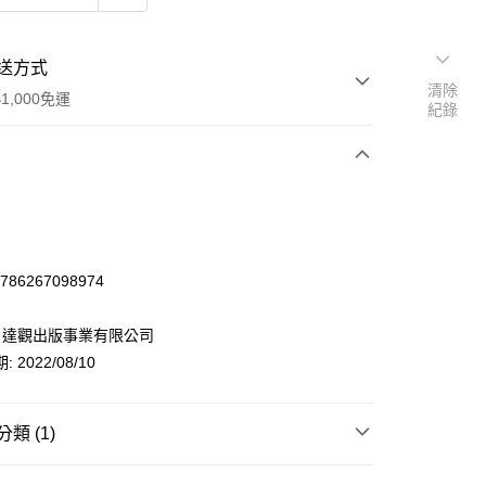
送方式
清除
1,000免運
紀錄
次付款
9786267098974
: 達觀出版事業有限公司
 2022/08/10
類 (1)
y
心理勵志/宗教
佛教
藏傳佛教