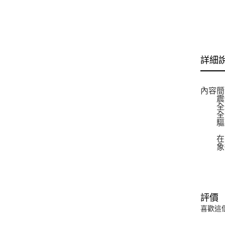
詳細
內容簡
震懾
全彩
全面
驅邪
在密
象徵
評價
喜歡這