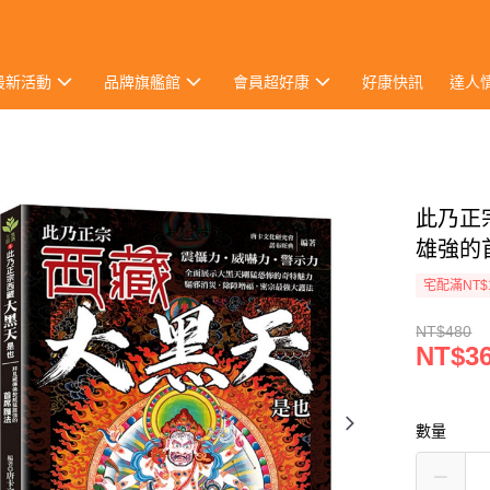
最新活動
品牌旗艦館
會員超好康
好康快訊
達人
此乃正
雄強的
宅配滿NT$
NT$480
NT$3
數量