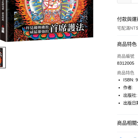
付款與運
宅配滿NT$
付款方式
商品特色
icash Pay
商品編號
8312005
信用卡一
商品特色
數位禮券
ISBN: 
作者:
LINE Pay
出版社
Apple Pay
出版日期:
街口支付
商品相關分
悠遊付
Google Pa
博客來