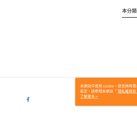
本分類
本網站中使用 cookie，欲查詢有關
設定，請參閱本網站「
隱私權條款
使用 cookie。
了解更多 >