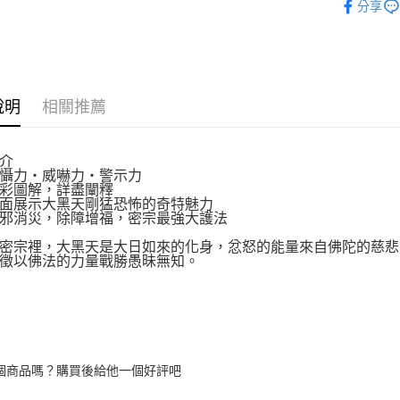
分享
運送方式
博客來商
說明
相關推薦
每筆NT$8
介
力‧威嚇力‧警示力
圖解，詳盡闡釋
展示大黑天剛猛恐怖的奇特魅力
消災，除障增福，密宗最強大護法
宗裡，大黑天是大日如來的化身，忿怒的能量來自佛陀的慈悲
以佛法的力量戰勝愚昧無知。
個商品嗎？購買後給他一個好評吧