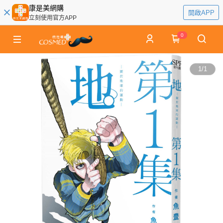
康是美網購
開啟APP
立刻使用官方APP
0
1
/
1