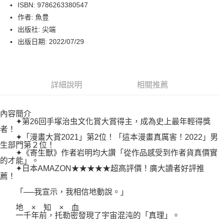
LINE Pay
ISBN: 9786263380547
作者: 魚豊
Apple Pay
出版社: 尖端
街口支付
出版日期: 2022/07/29
悠遊付
Google Pay
詳細說明
相關推薦
運送方式
內容簡介
博客來商品配送方式
✦第26回手塚治虫文化賞大賞得主，成為史上最年輕得獎
每筆NT$80，滿NT$1,000(含以上)免運費
者！
✦「漫畫大賞2021」第2位！「這本漫畫真厲害！2022」男
生部門第２位！
✦《寄生獸》作者岩明均大讚「從作品感受到作者貨真價實
的才能」。
✦日本AMAZON★★★★★超高評價！廣大讀者好評推
薦！
「──我宣示，我相信地動說。」
地 × 知 × 血
一千年前，托勒密發現了宇宙混沌的「真理」。