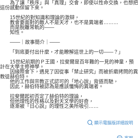
為了讓「秩序」與「真理」交會，即使以性命交換，也想把
這份感動保留下來。
15世紀的對知識和理論的激辯，
教會要面對的敵人不是天才，也不是異端者………
而是脫離常軌的——
知性。
───｜故事簡介｜───
「到底要付出什麼，才能瞭解這世上的一切——？」
15世紀前期的Ｐ王國，拉斐爾是百年難的一見的神童，預
計在大學主修神學。
因緣際會下，遇見了因從事「禁止研究」而被折磨拷問的異
教徒赫伯特。
他的工作與宗教正式認可的「地心說」背道而馳，
因此，赫伯特被認為是應該懺悔的異端者。
拉斐爾起初否定了赫伯特的理論，
但他理性的性格以及對天文學的好奇，
逐漸被「日心說」的理性之美所吸引……
顯示電腦版詳細說明
客服