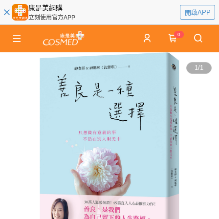
康是美網購
開啟APP
立刻使用官方APP
0
1
/
1