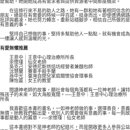
麼幫助。她開始成為有需求者與提供資源者中間那座橋梁。
在這條行來不易的助人之路，她有一群和她有著相同信念的
朋友，總是在有需要的時候一呼百諾、挺身而出。即使遭遇網路
批評與霸凌，她也努力轉念，重新站穩腳步，相信自己所做的是
有意義的事。
堅持自己想做的事，堅持多幫助他人一點點，就有機會成為
一縷讓人感到溫暖的光。
有愛無懼推薦
王意中｜王意中心理治療所所長
余懷瑾｜仙女老師
吳克己｜安德尼斯烘焙坊經營者兼麵包師
沈慧蘭｜賽車手殺手蘭
孫中光｜臺灣自閉兒家庭關懷協會理事長
陳怡嘉｜女王的教室
閱讀神老師的故事，願社會每個角落都有一位神老師。讓特
殊孩子的未來，如大海般寬闊。──王意中｜王意中心理治療所
所長
我喜歡這本書的書名，一如神老師做的事，選擇善良，意義
無價。她教我們輸出愛，依別人的需要做有意義的事，每一則故
事都是動人的篇章。──余懷瑾｜仙女老師
這本書絕對不是神老師的紀錄片，而是開啟更多人參與公益