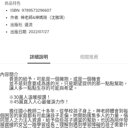
商品特色
LINE Pay
ISBN: 9789573296607
作者: 神老師&神媽咪（沈雅琪）
Apple Pay
出版社: 遠流
街口支付
出版日期: 2022/07/27
悠遊付
Google Pay
詳細說明
相關推薦
運送方式
內容簡介
博客來商品配送方式
善意的給予，可能是一個擁抱，或是一個機會
每筆NT$80，滿NT$1,000(含以上)免運費
並不是刻意要成為誰的光，只是期望提供的那一點點幫助，
讓人多一點點生存的可能與希望。
※30萬人溫暖按讚！
※45篇直入人心最催淚力作！
擔任國小教師二十多年，從學校孩子身上，神老師體會到每
個困苦的家庭都有可能讓孩子走偏。她開始匯集多人的力量，偕
同眾人之力注入資源，給予這些孩子適當的幫助。也因為陪伴發
展遲緩的女兒一路學習成長，理解到遇到學習障礙的孩子需要什