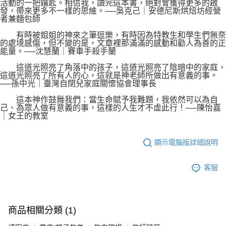
活動的一把鑰匙。相信我，讀完這本書，絕對會獲得更多的啟
發，帶來更多不一樣的思維。──吳克己｜安德尼斯烘焙坊經營
者兼麵包師
有時被姐姐的神來之筆逗樂，有時因為特教生和學生們無奈
的處境感傷，但不變的是，文章裡那滿滿的感動和勸人為善的正
能量。──沈慧蘭｜賽車手殺手蘭
這道光照亮了角落中的孩子，這道光照亮了陰暗中的家庭，
這道光照亮了所有人的心，這就是神老師所做出有意義的事。
──孫中光｜臺灣自閉兒家庭關懷協會理事長
這本神作鼓舞我們：當生命賦予我難題，我依然可以為自
己、為眾人做有意義的事，這樣的人生才不虛此行！──陳怡嘉
｜女王的教室
顯示電腦版詳細說明
客服
商品相關分類 (1)