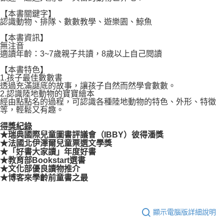
【本書關鍵字】
認識動物、排隊、數數教學、遊樂園、鯨魚
【本書資訊】
無注音
適讀年齡：3~7歲親子共讀，8歲以上自己閱讀
【本書特色】
1.孩子最佳數數書
透過充滿謎底的故事，讓孩子自然而然學會數數。
2.認識陸地動物的寶寶繪本
經由點點名的過程，可認識各種陸地動物的特色、外形、特徵
等，輕鬆又有趣。
得獎紀錄
★瑞典國際兒童圖書評議會（IBBY）彼得潘獎
★法國北伊澤爾兒童票選文學獎
★「好書大家讀」年度好書
★教育部Bookstart選書
★文化部優良讀物推介
★博客來學齡前童書之最
顯示電腦版詳細說明