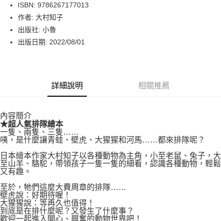
LINE Pay
ISBN: 9786267177013
作者: 大村知子
Apple Pay
出版社: 小魯
街口支付
出版日期: 2022/08/01
悠遊付
Google Pay
詳細說明
相關推薦
運送方式
內容簡介
博客來商品配送方式
★
超人氣排隊繪本
每筆NT$80，滿NT$1,000(含以上)免運費
一隻、兩隻、三隻……
咦，是什麼讓青蛙、壁虎、大猩猩和河馬……都來排隊呢？
日本繪本作家大村知子以各種動物為主角，小至老鼠、兔子，大
至山羊、駱駝，帶領孩子一隻一隻的細看，認識各種動物，輕鬆
又有趣。
至於，牠們這麼大費周章的排隊……
壁虎說：好期待喔！
大猩猩說：等再久也值得！
到底是在排什麼呢？又發生了什麼事？
歡迎一起進入開心、興奮的動物世界吧！