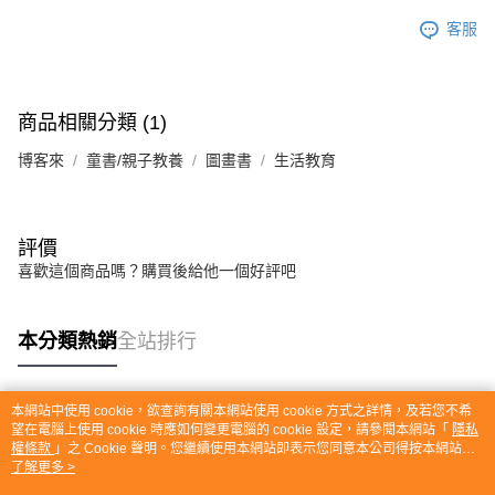
客服
商品相關分類 (1)
博客來
童書/親子教養
圖畫書
生活教育
評價
喜歡這個商品嗎？購買後給他一個好評吧
本分類熱銷
全站排行
本網站中使用 cookie，欲查詢有關本網站使用 cookie 方式之詳情，及若您不希
熱門標籤
望在電腦上使用 cookie 時應如何變更電腦的 cookie 設定，請參閱本網站「
隱私
權條款
」之 Cookie 聲明。您繼續使用本網站即表示您同意本公司得按本網站使
用條款之 Cookie 聲明使用 cookie。
了解更多 >