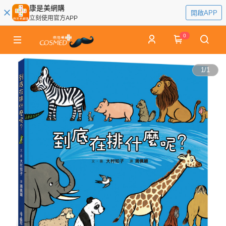
康是美網購
開啟APP
立刻使用官方APP
0
1
/
1