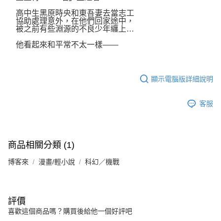
高中生黑原時央和東吾妻去當志工
協助處理意外，在他們回家途中，
被之前有些淵源的不良少年纏上…
他看起來和平常不太一樣――
顯示電腦版詳細說明
客服
商品相關分類 (1)
博客來
漫畫/輕小說
科幻／機戰
評價
喜歡這個商品嗎？購買後給他一個好評吧