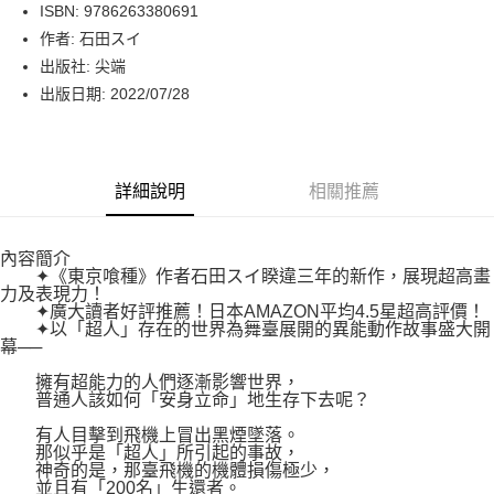
LINE Pay
ISBN: 9786263380691
作者: 石田スイ
Apple Pay
出版社: 尖端
街口支付
出版日期: 2022/07/28
悠遊付
Google Pay
詳細說明
相關推薦
運送方式
內容簡介
博客來商品配送方式
✦《東京喰種》作者石田スイ睽違三年的新作，展現超高畫
每筆NT$80，滿NT$1,000(含以上)免運費
力及表現力！
✦廣大讀者好評推薦！日本AMAZON平均4.5星超高評價！
✦以「超人」存在的世界為舞臺展開的異能動作故事盛大開
幕──
擁有超能力的人們逐漸影響世界，
普通人該如何「安身立命」地生存下去呢？
有人目擊到飛機上冒出黑煙墜落。
那似乎是「超人」所引起的事故，
神奇的是，那臺飛機的機體損傷極少，
並且有「200名」生還者。