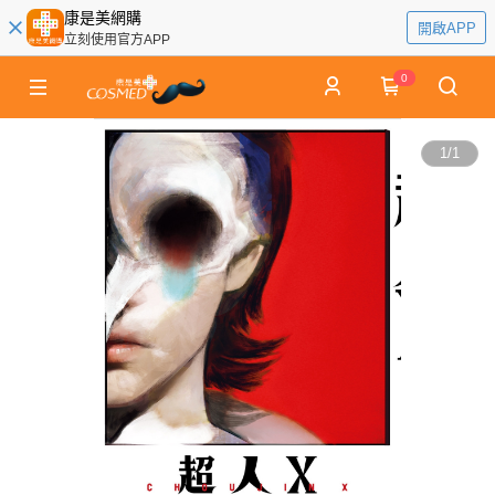
康是美網購
開啟APP
立刻使用官方APP
0
1
/
1