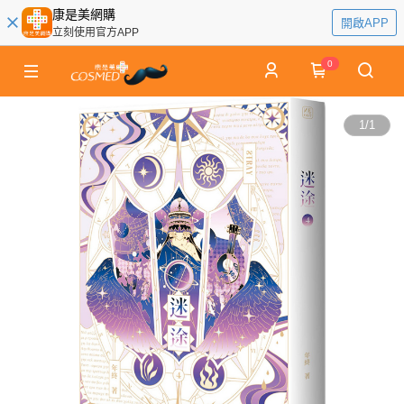
康是美網購
開啟APP
立刻使用官方APP
0
1
/
1