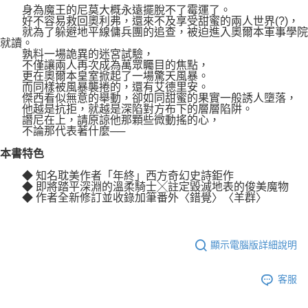
身為魔王的尼莫大概永遠擺脫不了霉運了。
好不容易救回奧利弗，還來不及享受甜蜜的兩人世界(?)，
就為了躲避地平線傭兵團的追查，被迫進入奧爾本軍事學院
就讀。
孰料一場詭異的迷宮試驗，
不僅讓兩人再次成為萬眾矚目的焦點，
更在奧爾本皇室掀起了一場驚天風暴。
而同樣被風暴襲捲的，還有艾德里安。
傑西看似無意的舉動，卻如同甜蜜的果實一般誘人墮落，
他越是抗拒，就越是深陷對方布下的層層陷阱。
譖尼在上，請原諒他那顆些微動搖的心，
不論那代表著什麼──
本書特色
◆ 知名耽美作者「年終」西方奇幻史詩鉅作
◆ 即將踏平深淵的溫柔騎士╳註定毀滅地表的俊美魔物
◆ 作者全新修訂並收錄加筆番外〈錯覺〉〈羊群〉
顯示電腦版詳細說明
客服