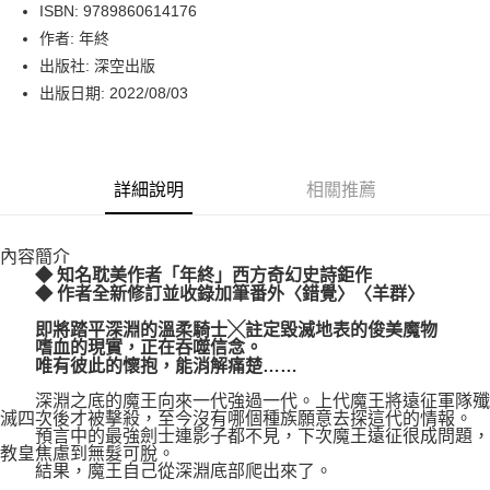
LINE Pay
ISBN: 9789860614176
作者: 年終
Apple Pay
出版社: 深空出版
街口支付
出版日期: 2022/08/03
悠遊付
Google Pay
詳細說明
相關推薦
運送方式
內容簡介
博客來商品配送方式
◆ 知名耽美作者「年終」西方奇幻史詩鉅作
每筆NT$80，滿NT$1,000(含以上)免運費
◆ 作者全新修訂並收錄加筆番外〈錯覺〉〈羊群〉
即將踏平深淵的溫柔騎士╳註定毀滅地表的俊美魔物
嗜血的現實，正在吞噬信念。
唯有彼此的懷抱，能消解痛楚……
深淵之底的魔王向來一代強過一代。上代魔王將遠征軍隊殲
滅四次後才被擊殺，至今沒有哪個種族願意去探這代的情報。
預言中的最強劍士連影子都不見，下次魔王遠征很成問題，
教皇焦慮到無髮可脫。
結果，魔王自己從深淵底部爬出來了。