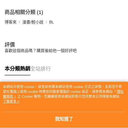
商品相關分類 (1)
博客來
漫畫/輕小說
BL
評價
喜歡這個商品嗎？購買後給他一個好評吧
本分類熱銷
全站排行
本網站中使用 cookie，欲查詢有關本網站使用 cookie 方式之詳情，及若您不希
熱門標籤
望在電腦上使用 cookie 時應如何變更電腦的 cookie 設定，請參閱本網站「
隱私
權條款
」之 Cookie 聲明。您繼續使用本網站即表示您同意本公司得按本網站使
用條款之 Cookie 聲明使用 cookie。
了解更多 >
我知道了