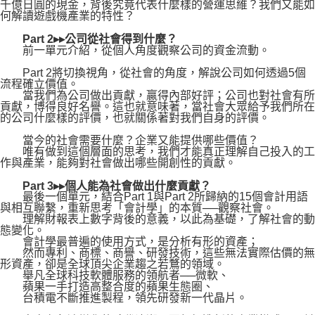
千億日圓的現金，背後究竟代表什麼樣的營運思維？我們又能如
何解讀遊戲機產業的特性？
Part 2▸▸公司從社會得到什麼？
前一單元介紹，從個人角度觀察公司的資金流動。
Part 2將切換視角，從社會的角度，解說公司如何透過5個
流程確立價值。
當我們為公司做出貢獻，贏得內部好評；公司也對社會有所
貢獻，博得良好名譽。這也就意味著，當社會大眾給予我們所在
的公司什麼樣的評價，也就關係著對我們自身的評價。
當今的社會需要什麼？企業又能提供哪些價值？
唯有做到這個層面的思考，我們才能真正理解自己投入的工
作與產業，能夠對社會做出哪些開創性的貢獻。
Part 3▸▸個人能為社會做出什麼貢獻？
最後一個單元，結合Part 1與Part 2所歸納的15個會計用語
與相互聯繫，重新思考「會計學」的本質──觀察社會。
理解財報表上數字背後的意義，以此為基礎，了解社會的動
態變化。
會計學最普遍的使用方式，是分析有形的資產；
然而專利、商標、商譽、研發技術，這些無法實際估價的無
形資產，卻是全球頂尖企業趨之若鶩的領域。
舉凡全球科技軟體服務的領航者──微軟、
蘋果一手打造高整合度的蘋果生態圈、
台積電不斷推進製程，領先研發新一代晶片。