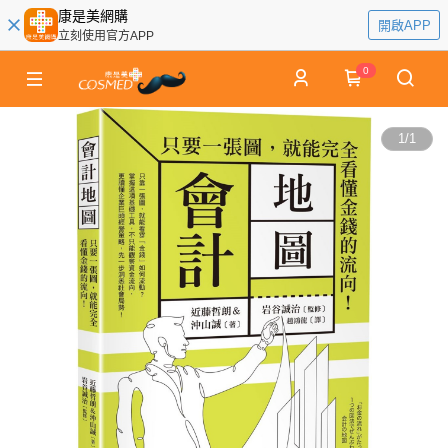
康是美網購
開啟APP
立刻使用官方APP
0
1
/
1