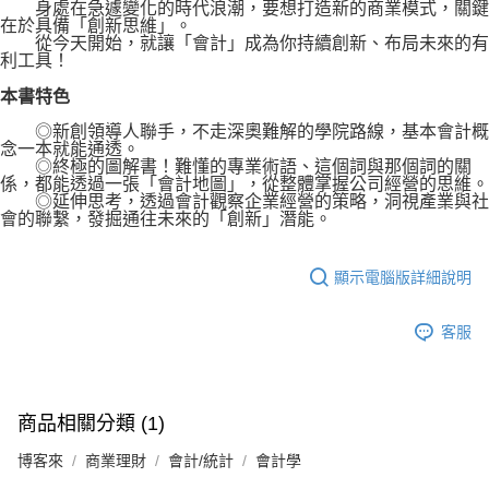
身處在急遽變化的時代浪潮，要想打造新的商業模式，關鍵
在於具備「創新思維」。
從今天開始，就讓「會計」成為你持續創新、布局未來的有
利工具！
本書特色
◎新創領導人聯手，不走深奧難解的學院路線，基本會計概
念一本就能通透。
◎終極的圖解書！難懂的專業術語、這個詞與那個詞的關
係，都能透過一張「會計地圖」，從整體掌握公司經營的思維。
◎延伸思考，透過會計觀察企業經營的策略，洞視產業與社
會的聯繫，發掘通往未來的「創新」潛能。
顯示電腦版詳細說明
客服
商品相關分類 (1)
博客來
商業理財
會計/統計
會計學