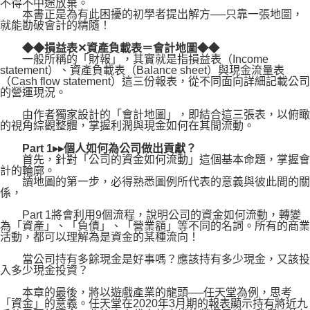
不得不中途放棄。
本書正是為有此困擾的初學者提出解方──只靠一張地圖，
就能勘破會計的精隨！
◆◆損益表✕資產負載表＝會計地圖◆◆
一般所稱的「財報」，其實就是指損益表（Income
statement）、資產負載表（Balance sheet）與現金流量表
（Cash flow statement）這三份報表，從不同面向詳細記載公司
的營運現況。
由作者獨家設計的「會計地圖」，即結合這三張表，以俯瞰
的視角綜觀整體，掌握利潤與現金如何在其間流動。
Part 1▸▸個人如何為公司做出貢獻？
首先，針對「公司的資金如何流動」這個基本命題，掌握會
計的輪廓。
讀地圖的第一步，必得熟悉圖例所代表的意義與彼此間的關
係，
Part 1將會利用9個流程，說明公司的資金如何流動，轉變
為「資產」、「負債」、「營業額」等不同的名詞。所有的商業
活動，都可以理解為是資金的某種流向！
當公司持有多餘現金是好事嗎？應該持有多少現金，又該投
入多少現金投資？
本章的最後，將以遊戲產業的龍頭──任天堂為例，思考
「資金」的意義。任天堂在2020年3月期的報表顯示持有將近九