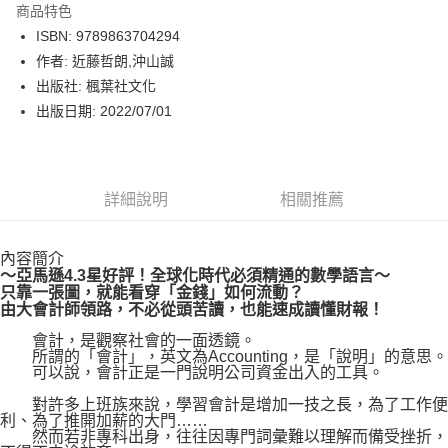
商品特色
LINE Pay
ISBN: 9789863704294
作者: 近藤哲朗,沖山誠
Apple Pay
出版社: 楓葉社文化
街口支付
出版日期: 2022/07/01
悠遊付
Google Pay
詳細說明
相關推薦
運送方式
內容簡介
博客來商品配送方式
～亞馬遜4.3星好評！全球化時代必須精通的數學語言～
每筆NT$80，滿NT$1,000(含以上)免運費
只靠一張圖，就能看穿「金錢」如何流動？
由大會計師領路，不必從頭苦讀，也能速成讀懂財報！
會計，是觀察社會的一面透鏡。
所謂的「會計」，英文為Accounting，是「說明」的意思。
可以說，會計正是一門說明公司資金出入的工具。
對許多上班族來說，學習會計是增加一技之長，為了工作便
利、為了推開加薪的大門……
然而若非專科出身，往往因專門詞彙難以理解而備受挫折，