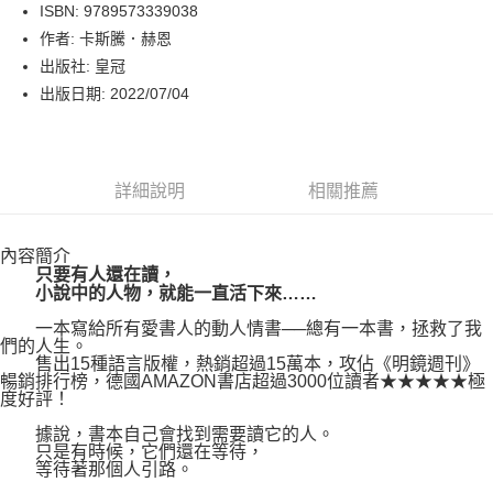
LINE Pay
ISBN: 9789573339038
作者: 卡斯騰．赫恩
Apple Pay
出版社: 皇冠
街口支付
出版日期: 2022/07/04
悠遊付
Google Pay
詳細說明
相關推薦
運送方式
內容簡介
博客來商品配送方式
只要有人還在讀，
每筆NT$80，滿NT$1,000(含以上)免運費
小說中的人物，就能一直活下來……
一本寫給所有愛書人的動人情書──總有一本書，拯救了我
們的人生。
售出15種語言版權，熱銷超過15萬本，攻佔《明鏡週刊》
暢銷排行榜，德國AMAZON書店超過3000位讀者★★★★★極
度好評！
據說，書本自己會找到需要讀它的人。
只是有時候，它們還在等待，
等待著那個人引路。