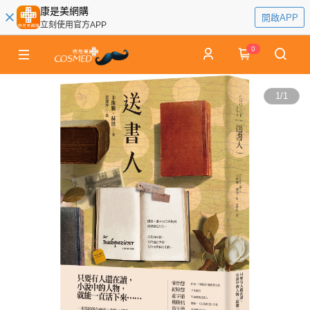
康是美網購
開啟APP
立刻使用官方APP
0
1
/
1