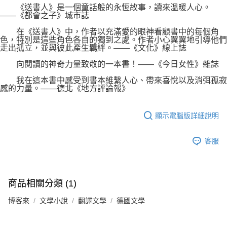
《送書人》是一個童話般的永恆故事，讀來溫暖人心。
――《都會之子》城市誌
在《送書人》中，作者以充滿愛的眼神看顧書中的每個角
色，特別是這些角色各自的獨到之處。作者小心翼翼地引導他們
走出孤立，並與彼此產生羈絆。――《文化》線上誌
向閱讀的神奇力量致敬的一本書！――《今日女性》雜誌
我在這本書中感受到書本維繫人心、帶來喜悅以及消弭孤寂
感的力量。――德北《地方評論報》
顯示電腦版詳細說明
客服
商品相關分類 (1)
博客來
文學小說
翻譯文學
德國文學