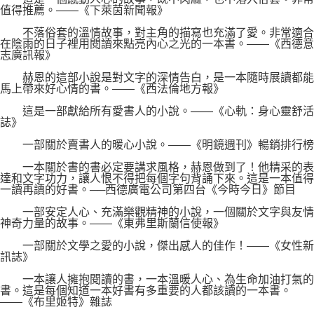
值得推薦。――《下萊茵新聞報》
不落俗套的溫情故事，對主角的描寫也充滿了愛。非常適合
在陰雨的日子裡用閱讀來點亮內心之光的一本書。――《西德意
志廣訊報》
赫恩的這部小說是對文字的深情告白，是一本隨時展讀都能
馬上帶來好心情的書。――《西法倫地方報》
這是一部獻給所有愛書人的小說。――《心軌：身心靈舒活
誌》
一部關於賣書人的暖心小說。――《明鏡週刊》暢銷排行榜
一本關於書的書必定要講求風格，赫恩做到了！他精采的表
達和文字功力，讓人恨不得把每個字句背誦下來。這是一本值得
一讀再讀的好書。──西德廣電公司第四台《今時今日》節目
一部安定人心、充滿樂觀精神的小說，一個關於文字與友情
神奇力量的故事。――《東弗里斯蘭信使報》
一部關於文學之愛的小說，傑出感人的佳作！――《女性新
訊誌》
一本讓人擁抱閱讀的書，一本溫暖人心、為生命加油打氣的
書。這是每個知道一本好書有多重要的人都該讀的一本書。
――《布里姬特》雜誌