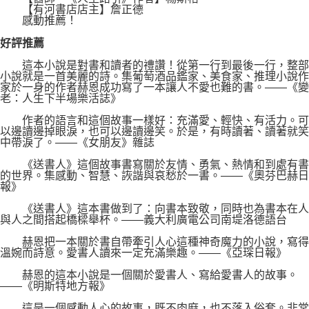
【有河書店店主】詹正德
感動推薦！
好評推薦
這本小說是對書和讀者的禮讚！從第一行到最後一行，整部
小說就是一首美麗的詩。集葡萄酒品鑑家、美食家、推理小說作
家於一身的作者赫恩成功寫了一本讓人不愛也難的書。――《變
老：人生下半場樂活誌》
作者的語言和這個故事一樣好：充滿愛、輕快、有活力。可
以邊讀邊掉眼淚，也可以邊讀邊笑。於是，有時讀著、讀著就笑
中帶淚了。――《女朋友》雜誌
《送書人》這個故事書寫關於友情、勇氣、熱情和到處有書
的世界。集感動、智慧、詼諧與哀愁於一書。――《奧芬巴赫日
報》
《送書人》這本書做到了：向書本致敬，同時也為書本在人
與人之間搭起橋樑舉杯。――義大利廣電公司南堤洛德語台
赫恩把一本關於書自帶牽引人心這種神奇魔力的小說，寫得
溫婉而詩意。愛書人讀來一定充滿樂趣。――《亞琛日報》
赫恩的這本小說是一個關於愛書人、寫給愛書人的故事。
――《明斯特地方報》
這是一個感動人心的故事，既不肉麻，也不落入俗套。非常