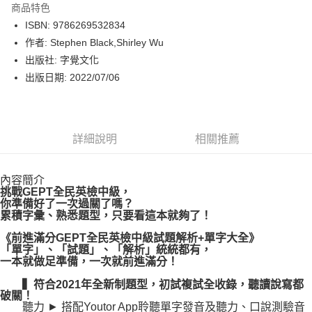
商品特色
LINE Pay
ISBN: 9786269532834
作者: Stephen Black,Shirley Wu
Apple Pay
出版社: 字覺文化
街口支付
出版日期: 2022/07/06
悠遊付
Google Pay
詳細說明
相關推薦
運送方式
內容簡介
博客來商品配送方式
挑戰GEPT全民英檢中級，
每筆NT$80，滿NT$1,000(含以上)免運費
你準備好了一次過關了嗎？
累積字彙、熟悉題型，只要看這本就夠了！
《前進滿分GEPT全民英檢中級試題解析+單字大全》
「單字」、「試題」、「解析」統統都有，
一本就做足準備，一次就前進滿分！
▍符合2021年全新制題型，初試複試全收錄，聽讀說寫都
破關！
聽力 ► 搭配Youtor App聆聽單字發音及聽力、口說測驗音