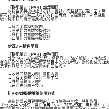
［搭配單元：PART 2試題篇］
收錄全民英檢中級「初試 + 複試」完整擬真試題一回。瞭
解考試題型並依照正式考試的作答時間，實際進行一次模擬測
驗，從中找到自己需要加強的環節。
→聽力測驗模擬試題
→閱讀能力測驗模擬試題
→寫作能力測驗模擬試題
→口說能力測驗模擬試題
步驟3 ►精進學習
［搭配單元：PART 3解析篇］
針對PART2的模擬試題，逐題附上「滿分解析」，協助讀
者在核對答案的過程中釐清題目中的文法考點，對於複試的口說
及寫作測驗，亦補充實用的作答技巧。
→收錄完整聽力題目音檔內容
→所有測驗題目皆附完整中譯
→針對考題深入解析
→補充高分應考技巧
▍VRP虛擬點讀筆使用方式：
為幫助讀者用更便利的方式收聽書中音檔，特別取得
「Youtor有它外語」授權使用「VRP虛擬點讀筆」專利設計。只