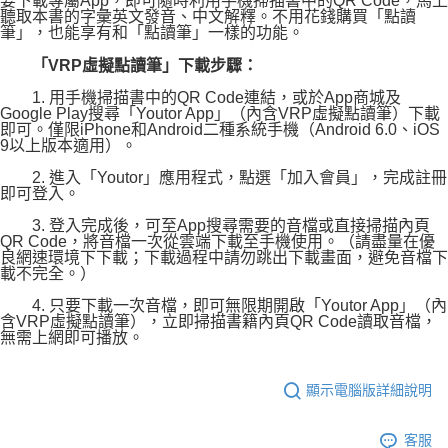
要下載專屬App，即可隨時利用手機掃描書中的QR Code，馬上
聽取本書的字彙英文發音、中文解釋。不用花錢購買「點讀
筆」，也能享有和「點讀筆」一樣的功能。
「VRP虛擬點讀筆」下載步驟：
1. 用手機掃描書中的QR Code連結，或於App商城及
Google Play搜尋「Youtor App」（內含VRP虛擬點讀筆）下載
即可。僅限iPhone和Android二種系統手機（Android 6.0、iOS
9以上版本適用）。
2. 進入「Youtor」應用程式，點選「加入會員」，完成註冊
即可登入。
3. 登入完成後，可至App搜尋需要的音檔或直接掃描內頁
QR Code，將音檔一次從雲端下載至手機使用。（請盡量在優
良網速環境下下載；下載過程中請勿跳出下載畫面，避免音檔下
載不完全。）
4. 只要下載一次音檔，即可無限期開啟「Youtor App」（內
含VRP虛擬點讀筆），立即掃描書籍內頁QR Code讀取音檔，
無需上網即可播放。
顯示電腦版詳細說明
客服