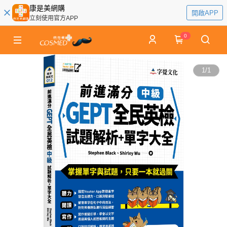
康是美網購
開啟APP
立刻使用官方APP
0
1
/
1