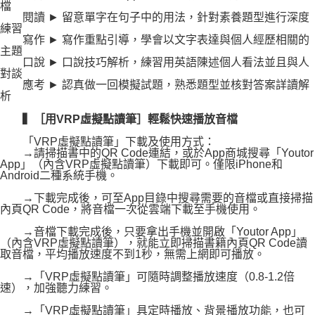
檔
閱讀 ► 留意單字在句子中的用法，針對素養題型進行深度
練習
寫作 ► 寫作重點引導，學會以文字表達與個人經歷相關的
主題
口說 ► 口說技巧解析，練習用英語陳述個人看法並且與人
對談
應考 ► 認真做一回模擬試題，熟悉題型並核對答案詳讀解
析
▍［用VRP虛擬點讀筆］輕鬆快速播放音檔
「VRP虛擬點讀筆」下載及使用方式：
→請掃描書中的QR Code連結，或於App商城搜尋「Youtor
App」（內含VRP虛擬點讀筆）下載即可。僅限iPhone和
Android二種系統手機。
→下載完成後，可至App目錄中搜尋需要的音檔或直接掃描
內頁QR Code，將音檔一次從雲端下載至手機使用。
→音檔下載完成後，只要拿出手機並開啟「Youtor App」
（內含VRP虛擬點讀筆），就能立即掃描書籍內頁QR Code讀
取音檔，平均播放速度不到1秒，無需上網即可播放。
→「VRP虛擬點讀筆」可隨時調整播放速度（0.8-1.2倍
速），加強聽力練習。
→「VRP虛擬點讀筆」具定時播放、背景播放功能，也可