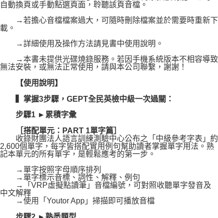
自動換頁或手動點選頁面，聆聽該頁音檔。
→若擔心音檔檔案過大，可隨時刪除檔案並於需要時重新下
載。
→詳細使用及操作方法請見書中使用說明。
→本書未提供光碟燒錄服務。若因手機系統版本不相容導致
無法安裝，或無法正常使用，請與本公司聯繫，謝謝！
【使用說明】
▍掌握3步驟，GEPT全民英檢中級一次過關：
步驟1 ►累積字彙
［搭配單元：PART 1單字篇］
收錄財團法人語言訓練測驗中心公布之「中級參考字表」約
2,600個單字，每字皆搭配實用例句幫助讀者掌握單字用法。熟
記本單元的所有單字，是輕鬆應考的第一步。
→單字按照字母順序排列
→單字標示音標、詞性、解釋、例句
→「VRP虛擬點讀筆」音檔編號，可對照收聽單字發音及
中文解釋
→使用「Youtor App」掃描即可播放音檔
步驟2 ►熟悉題型