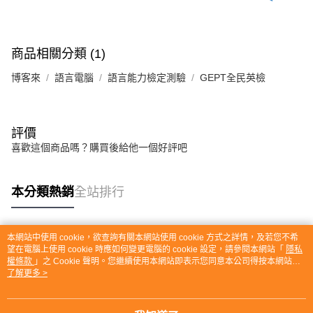
商品相關分類 (1)
博客來
語言電腦
語言能力檢定測驗
GEPT全民英檢
評價
喜歡這個商品嗎？購買後給他一個好評吧
本分類熱銷
全站排行
本網站中使用 cookie，欲查詢有關本網站使用 cookie 方式之詳情，及若您不希
熱門標籤
望在電腦上使用 cookie 時應如何變更電腦的 cookie 設定，請參閱本網站「
隱私
權條款
」之 Cookie 聲明。您繼續使用本網站即表示您同意本公司得按本網站使
用條款之 Cookie 聲明使用 cookie。
了解更多 >