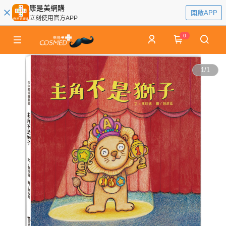
康是美網購
開啟APP
立刻使用官方APP
0
1
/
1