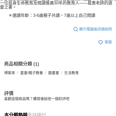
一位投身生命教育及閱讀推廣30年的教育人――葛惠老師的道
愛之書。
＊適讀年齡：3-6歲親子共讀，7歲以上自己閱讀
顯示電腦版詳細說明
客服
商品相關分類 (1)
博客來
童書/親子教養
圖畫書
生活教育
評價
喜歡這個商品嗎？購買後給他一個好評吧
本分類熱銷
全站排行