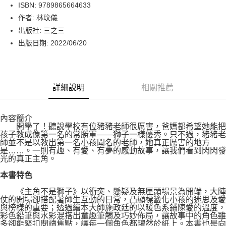
LINE Pay
ISBN: 9789865664633
作者: 林玟儀
Apple Pay
出版社: 三之三
街口支付
出版日期: 2022/06/20
悠遊付
Google Pay
詳細說明
相關推薦
運送方式
內容簡介
博客來商品配送方式
開學了！聽說學校有位豬豬老師很厲害，爸媽都希望她能把
每筆NT$80，滿NT$1,000(含以上)免運費
孩子教成像第一名的常勝軍――獅子一樣優秀。只不過，豬豬老
師並不是以教出第一名小孩聞名的老師，她真正厲害的地方
是……。一則有趣、有愛、有夢的感動故事，讓我們看到閃閃發
光的真正主角。
本書特色
《主角不是獅子》以衝突、懸疑及無厘頭場景為開端，大陣
仗的開場卻搭配著師生互動的日常，凸顯標籤化小孩的迷思及愛
與榜樣的重要；透過繪本大師施政廷的以暖色系鋪陳愛的溫度，
彩色鉛筆與水彩混搭出童趣筆觸及巧妙佈局，讓故事中的角色雖
多卻能緊扣閱讀焦點，讓每一個角色都躍然於紙上。本書也是向