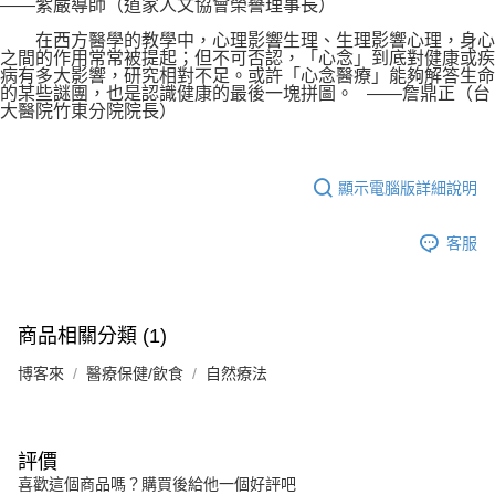
——紫嚴導師（道家人文協會榮譽理事長）
在西方醫學的教學中，心理影響生理、生理影響心理，身心
之間的作用常常被提起；但不可否認，「心念」到底對健康或疾
病有多大影響，研究相對不足。或許「心念醫療」能夠解答生命
的某些謎團，也是認識健康的最後一塊拼圖。 ——詹鼎正（台
大醫院竹東分院院長）
顯示電腦版詳細說明
客服
商品相關分類 (1)
博客來
醫療保健/飲食
自然療法
評價
喜歡這個商品嗎？購買後給他一個好評吧