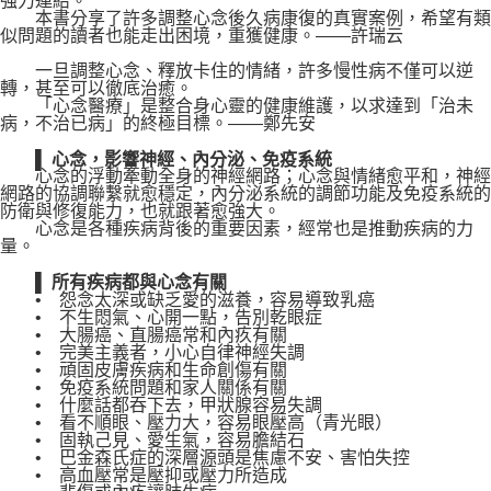
強力連結。
本書分享了許多調整心念後久病康復的真實案例，希望有類
似問題的讀者也能走出困境，重獲健康。——許瑞云
一旦調整心念、釋放卡住的情緒，許多慢性病不僅可以逆
轉，甚至可以徹底治癒。
「心念醫療」是整合身心靈的健康維護，以求達到「治未
病，不治已病」的終極目標。——鄭先安
▌ 心念，影響神經、內分泌、免疫系統
心念的浮動牽動全身的神經網路；心念與情緒愈平和，神經
網路的協調聯繫就愈穩定，內分泌系統的調節功能及免疫系統的
防衛與修復能力，也就跟著愈強大。
心念是各種疾病背後的重要因素，經常也是推動疾病的力
量。
▌ 所有疾病都與心念有關
• 怨念太深或缺乏愛的滋養，容易導致乳癌
• 不生悶氣、心開一點，告別乾眼症
• 大腸癌、直腸癌常和內疚有關
• 完美主義者，小心自律神經失調
• 頑固皮膚疾病和生命創傷有關
• 免疫系統問題和家人關係有關
• 什麼話都吞下去，甲狀腺容易失調
• 看不順眼、壓力大，容易眼壓高（青光眼）
• 固執己見、愛生氣，容易膽結石
• 巴金森氏症的深層源頭是焦慮不安、害怕失控
• 高血壓常是壓抑或壓力所造成