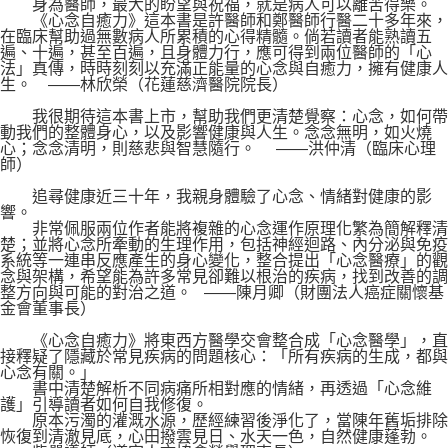
身為醫師，最大的盼望與祝福，就是病人可以離苦得樂。
《心念自癒力》這本書是許醫師和鄭醫師行醫二十多年來，
在臨床幫助過無數病人所累積的心得精髓。倘若讀者能熟讀五
遍、十遍，甚至百遍，且身體力行，應可得到兩位醫師的「心
法」真傳，時時刻刻以充滿正能量的心念與自癒力，擁有健康人
生。 ——林欣榮（花蓮慈濟醫院院長）
我很期待這本書上市，幫助我們更清楚覺察：心念，如何帶
動我們的整體身心，以及影響健康與人生。念念無明，如火燒
心；念念清明，則慈悲與智慧隨行。 ——洪仲清（臨床心理
師）
追尋健康近三十年，我親身體驗了心念、情緒對健康的影
響。
非常佩服兩位作者能將複雜的心念運作原理化繁為簡解釋清
楚；並將心念所牽動的生理作用，包括神經迴路、內分泌與免疫
系統等一連串反應產生的身心變化，整合提出「心念醫療」的觀
念與架構，希望能為許多常見卻難以根治的疾病，找到改善的調
整方向與可能的對治之道。 ——陳月卿（財團法人癌症關懷基
金會董事長）
《心念自癒力》將東西方醫學交會整合成「心念醫學」，直
接釋疑了隱藏於常見疾病的問題核心：「所有疾病的生成，都與
心念有關。」
書中清楚解析不同病痛所相對應的情緒，再透過「心念維
護」引導讀者如何自我修復。
原本污濁的灌溉水源，歷經練習後淨化了，當陳年舊垢排除
恢復到清澈見底，心田撥雲見日、水天一色，自然健康蓬勃。