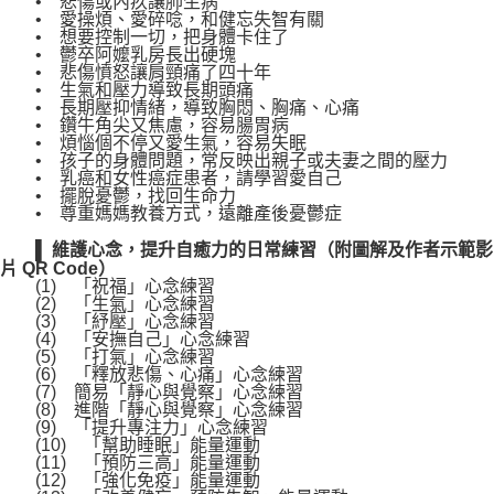
• 悲傷或內疚讓肺生病
• 愛操煩、愛碎唸，和健忘失智有關
• 想要控制一切，把身體卡住了
• 鬱卒阿嬤乳房長出硬塊
• 悲傷憤怒讓肩頸痛了四十年
• 生氣和壓力導致長期頭痛
• 長期壓抑情緒，導致胸悶、胸痛、心痛
• 鑽牛角尖又焦慮，容易腸胃病
• 煩惱個不停又愛生氣，容易失眠
• 孩子的身體問題，常反映出親子或夫妻之間的壓力
• 乳癌和女性癌症患者，請學習愛自己
• 擺脫憂鬱，找回生命力
• 尊重媽媽教養方式，遠離產後憂鬱症
▌ 維護心念，提升自癒力的日常練習（附圖解及作者示範影
片 QR Code）
(1) 「祝福」心念練習
(2) 「生氣」心念練習
(3) 「紓壓」心念練習
(4) 「安撫自己」心念練習
(5) 「打氣」心念練習
(6) 「釋放悲傷、心痛」心念練習
(7) 簡易「靜心與覺察」心念練習
(8) 進階「靜心與覺察」心念練習
(9) 「提升專注力」心念練習
(10) 「幫助睡眠」能量運動
(11) 「預防三高」能量運動
(12) 「強化免疫」能量運動