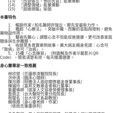
(13) 「改善健忘、預防失智」能量運動
(14) 「調整情緒」能量運動
(15) 「超級頭腦」瑜伽
本書特色
1. 暢銷作家 / 知名醫師許瑞云、鄭先安最新力作。
2. 獨創「心療法」，突破中醫、西醫的盲點與限制，避免
藥物副作用。
3. 醫病先醫心；調整心念不但能促進健康，更可改善家庭
關係與生命難題。
4. 收錄眾多真實案例故事，廣大病友親身見證：心念可
「致病」亦可「治病」。
5. 15種「心念練習」（附圖解及作者示範影片QR
Code），簡易清楚有效，每天維護健康。
身心靈專家一致推薦
林欣榮（花蓮慈濟醫院院長）
洪仲清（臨床心理師）
陳月卿（財團法人癌症關懷基金會董事長）
陳藹玲（富邦文教基金會執行董事）
紫嚴導師（道家人文協會榮譽理事長）
詹鼎正（台大醫院竹東分院院長）
蔡璧名（台大中文系副教授）
賴佩霞（身心靈老師、作家）
（依姓氏筆畫排列）