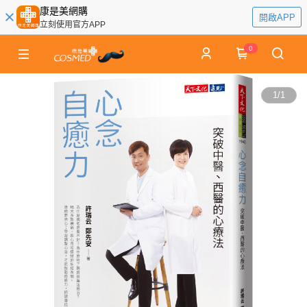
康是美網購
開啟APP
立刻使用官方APP
0
1
/
1