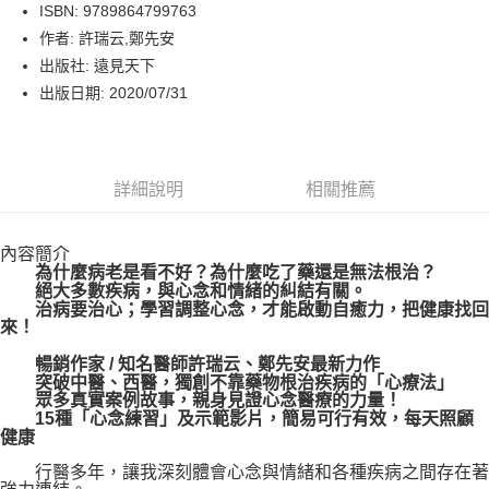
LINE Pay
ISBN: 9789864799763
作者: 許瑞云,鄭先安
Apple Pay
出版社: 遠見天下
街口支付
出版日期: 2020/07/31
悠遊付
Google Pay
詳細說明
相關推薦
運送方式
內容簡介
博客來商品配送方式
為什麼病老是看不好？為什麼吃了藥還是無法根治？
每筆NT$80，滿NT$1,000(含以上)免運費
絕大多數疾病，與心念和情緒的糾結有關。
治病要治心；學習調整心念，才能啟動自癒力，把健康找回
來！
暢銷作家 / 知名醫師許瑞云、鄭先安最新力作
突破中醫、西醫，獨創不靠藥物根治疾病的「心療法」
眾多真實案例故事，親身見證心念醫療的力量！
15種「心念練習」及示範影片，簡易可行有效，每天照顧
健康
行醫多年，讓我深刻體會心念與情緒和各種疾病之間存在著