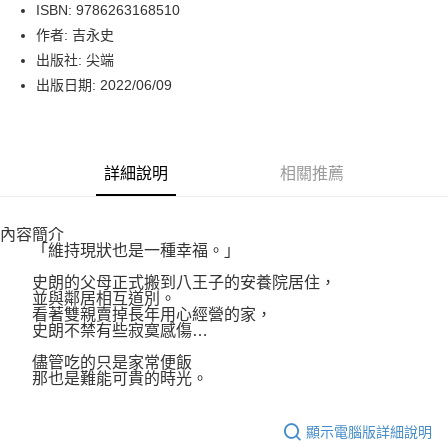
LINE Pay
ISBN: 9786263168510
作者: 吉永史
Apple Pay
出版社: 尖端
街口支付
出版日期: 2022/06/09
悠遊付
Google Pay
詳細說明
相關推薦
運送方式
內容簡介
博客來商品配送方式
「維持現狀也是一種幸福。」
每筆NT$80，滿NT$1,000(含以上)免運費
史朗的父母正式搬到八王子的安養院居住，
並與鄰居相互道別。
看著雙親賣掉長年用心經營的家，
史朗不禁有些寂寞感傷…
儘管吃的只是家常便飯
那也是難能可貴的時光。
顯示電腦版詳細說明