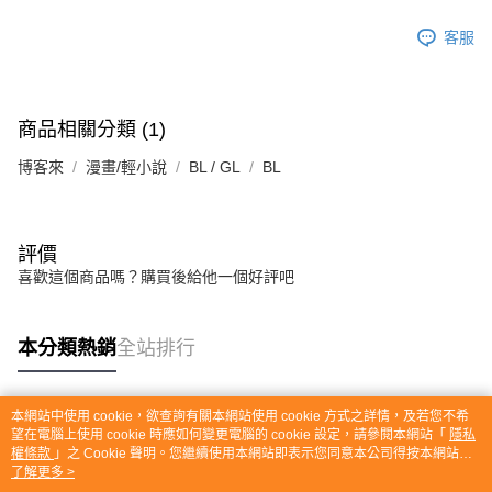
客服
商品相關分類 (1)
博客來
漫畫/輕小說
BL / GL
BL
評價
喜歡這個商品嗎？購買後給他一個好評吧
本分類熱銷
全站排行
本網站中使用 cookie，欲查詢有關本網站使用 cookie 方式之詳情，及若您不希
熱門標籤
望在電腦上使用 cookie 時應如何變更電腦的 cookie 設定，請參閱本網站「
隱私
權條款
」之 Cookie 聲明。您繼續使用本網站即表示您同意本公司得按本網站使
用條款之 Cookie 聲明使用 cookie。
了解更多 >