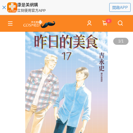
康是美網購
開啟APP
立刻使用官方APP
0
1
/
1