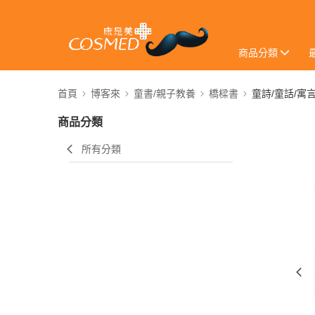
商品分類
首頁
博客來
童書/親子教養
橋樑書
童詩/童話/寓
商品分類
所有分類