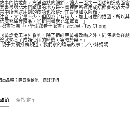
故事的情境劇，充滿幽默的細節，讓人一面笑一面想知道後面會
書最讓北木們讚嘆的地方是～書裡面所運用成語都會被放大標
書中所有運用到的成語也都整理在最後加以解釋。
音，文字量不少，但因為字有稍大，加上可愛的插圖，所以其
語魔咒簿等贈品，從拆開書就充滿驚喜！」
書社團「小學生都看什麼書」管理員 - Tey Cheng
童話夢工場》系列，除了把經典童書改編之外，同時還會在劇
邊就熟悉了成語使用的時機，寓教於樂。」
親子共讀推廣頻道﹝我們家的睡前故事﹞／小妹媽媽
個商品嗎？購買後給他一個好評吧
熱銷
全站排行