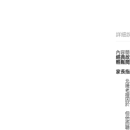
詳細
內容簡
經典故
輕鬆閱
家長指
北方
邊疆
老將
擅長
因為
於是
但是
他們
而是
聰明