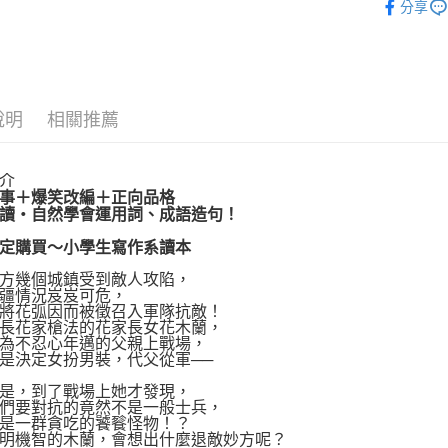
分享
運送方式
博客來商
說明
相關推薦
每筆NT$8
介
事＋爆笑改編＋正向品格
讀‧自然學會運用詞、成語造句！
定購買～小學生寫作系讀本
幾個城鎮受到敵人攻陷，
情況岌岌可危，
花弧因而被徵召入軍隊抗敵！
花家槍法的花家長女花木蘭，
不忍心年邁的父親上戰場，
決定女扮男裝，代父從軍──
，到了戰場上她才發現，
要對抗的竟然不是一般士兵，
一群貪吃的饕餮怪物！？
機智的木蘭，會想出什麼退敵妙方呢？