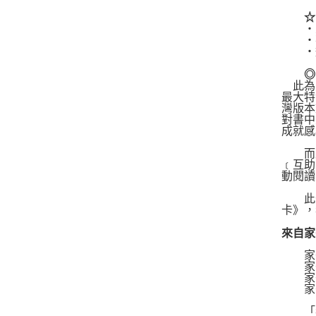
☆台
‧人
‧花
‧造
◎引
此為
最大特
灣版本
對書中
成就感
而此
﹝互助
動閱讀
此外
卡》，
來自家
家長
家長
家長
家長
「我