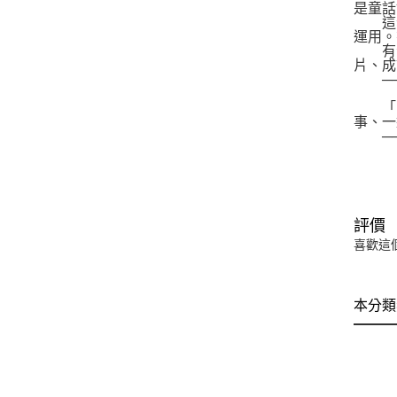
是童話
這套
運用。
有注
片、成
──臉
「《
事、一
──
評價
喜歡這
本分類