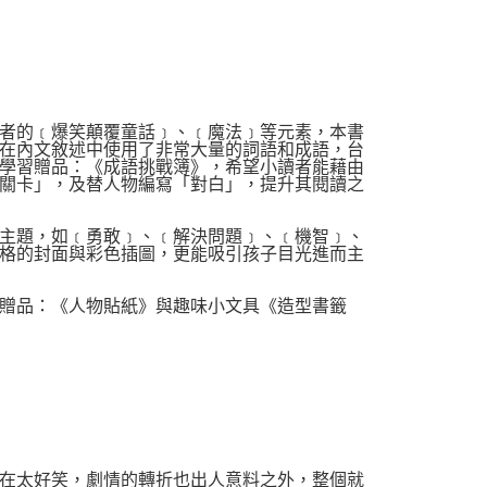
者的﹝爆笑顛覆童話﹞、﹝魔法﹞等元素，本書
在內文敘述中使用了非常大量的詞語和成語，台
學習贈品：《成語挑戰簿》，希望小讀者能藉由
關卡」，及替人物編寫「對白」，提升其閱讀之
主題，如﹝勇敢﹞、﹝解決問題﹞、﹝機智﹞、
格的封面與彩色插圖，更能吸引孩子目光進而主
贈品：《人物貼紙》與趣味小文具《造型書籤
在太好笑，劇情的轉折也出人意料之外，整個就