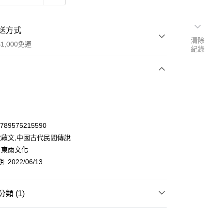
送方式
清除
1,000免運
紀錄
次付款
9789575215590
 耿啟文,中國古代民間傳說
 東雨文化
 2022/06/13
類 (1)
y
童書/親子教養
橋樑書
童詩/童話/寓言