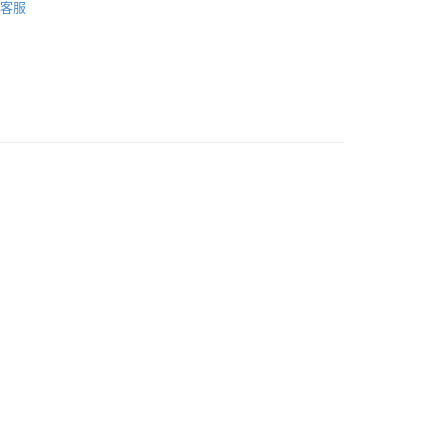
客服
品配送方式
0，滿NT$1,000(含以上)免運費