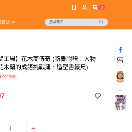
0
情報站
夢工場】花木蘭傳奇 (隨書附贈：人物
花木蘭的成語挑戰簿、造型書籤尺)
1,000免運
97