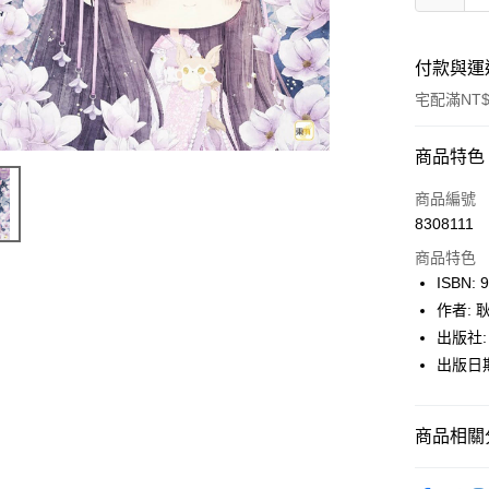
付款與運
宅配滿NT$
付款方式
商品特色
icash Pay
商品編號
8308111
信用卡一
商品特色
數位禮券
ISBN: 
作者:
LINE Pay
出版社:
Apple Pay
出版日期:
街口支付
商品相關分
悠遊付
Google Pa
博客來