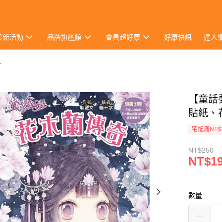
最新活動
品牌旗艦館
會員超好康
好康快訊
達人
言
【童話
貼紙、
宅配滿NT$
NT$250
NT$1
數量