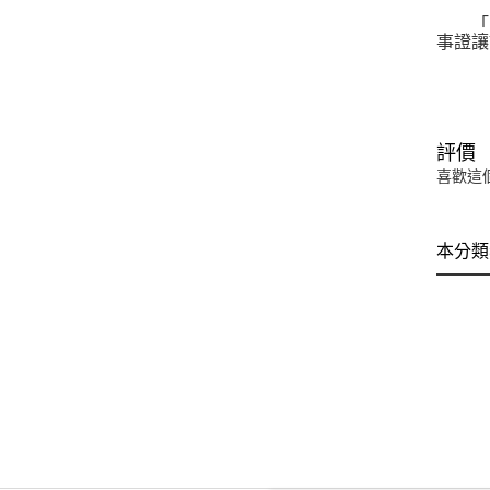
「『
事證讓
評價
喜歡這
本分類