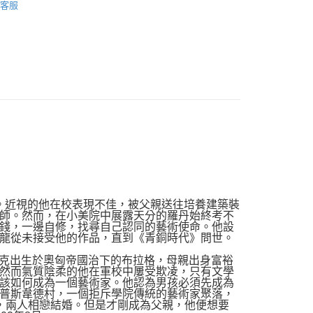
客服
品配送方式
0，滿NT$1,000(含以上)免運費
縫。近視的他在校表現不佳，被父親送往培養建築裝
師。然而，在小美院中展露天分的羅丹始終考不
錢，一邊自修，找尋自己認同的藝術使命。他設
龍從未接受他的作品，直到《青銅時代》問世。
爾克出生於奧匈帝國治下的布拉格，母親出身富裕
然而氣質陰柔的他在軍校中屢受欺凌，只有文學
該如何成為一個藝術家。他認為男孩必須先成為
普斯韋德村，一個拒斥學院傳統的藝術家聚落，
ff），兩人相戀結婚。但是才剛成為父親，他便想要