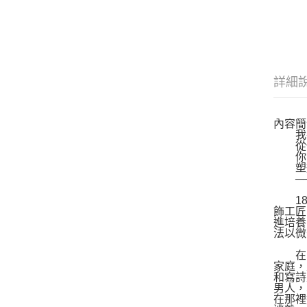
詳細
內容簡
我在
從你
你溫
塑造
──
184
飾工匠
進培養
法以微
在羅丹
家庭，
和寫詩
男人，
在那裡