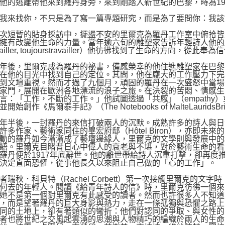
他的逃離帶他來到羅丹身旁，來到剛踏入新世紀的巴黎，時為19
來找你，不只是為了寫一篇專題研究，而是為了要問你：我該
短暫的貼身採訪中，擺盪不安的里爾克為羅丹工作室中俯拾皆
擁有改變他生命的力量。當年逾六旬的雕塑家告訴年輕詩人他的
vailler, toujourstravailler）他彷彿找到了生命的方向，從此奉為
後，里爾克成為羅丹的祕書，備感榮幸的他住進雕塑家在巴黎
在他的目光中找到自己的定位。其間，他在龐大的工作壓力下完成了著名的
到文壇重視。然而才過了九個月，頑固的羅丹在一次盛怒中當場
家門，展開在歐洲各地漂流的浪子之旅。在決裂的苦悶、情感生
言：「工作，不斷的工作。」他試圖透過「共感」（empathy）或
開始創作《馬爾泰手記》（The Notebooks of MalteLauridsBr
半後，一封羅丹的來信打破兩人的沉默。成熟許多的詩人與日
許多作家、藝術家同住的畢宏府邸（Hôtel Biron），亦即未來的
動的羅丹如今漸漸成了藝壇邊緣人，里爾克的文學則與發展中的
齬。里爾克目睹昔日心中偉人的衰老與不堪，對於藝術生命的看
羅丹便於1917年底辭世。他的離世帶給詩人沉重打擊，卻再度
決定直面恐懼，從事他長久以來阻止自己做的「心的工作」。
秋．科貝特（Rachel Corbett）第一次接觸里爾克的文
何去的年輕人。閱讀《給青年詩人的信》時，里爾克彷彿一個來
她不是第一個對里爾克有此感受的讀者。然而也許很多人不知道
，而是望著羅丹的巨大身影與熱力，走在一條孤獨與恐懼之路上
同的土地上，卻有著類似的彎折：他們對認同的爭取、與女性的
者也將世紀之交風起雲湧的思潮與人物精巧的編織於兩人的生命