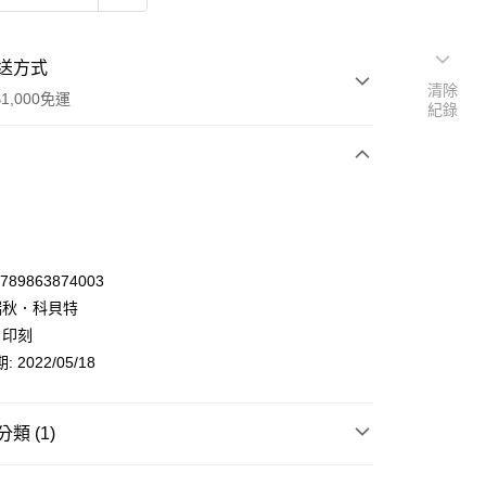
送方式
清除
1,000免運
紀錄
次付款
9789863874003
 瑞秋．科貝特
 印刻
 2022/05/18
類 (1)
y
藝術設計
藝術總論
藝術家傳記