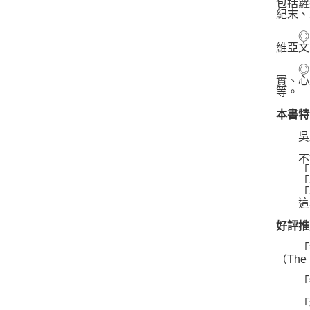
包括蘿
紀末、
◎ 2
維亞文
◎ 
實、心
等。
本書特
吳乃
不論
「當
「我
「我
這本
好評推
「這
（The 
「敏銳
「科貝