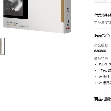
付款與運
宅配滿NT$
付款方式
商品特色
icash Pay
商品編號
8308001
信用卡一
商品特色
數位禮券
ISBN: 
作者:
LINE Pay
出版社:
Apple Pay
出版日期:
街口支付
商品相關分
悠遊付
Google Pa
博客來