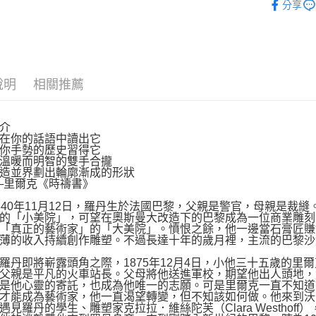
分享
運送方式
博客來商
說明
相關推薦
每筆NT$8
介
你的話語中讀出它
手勢的歷史習得它
暖而明智的雙手合攏
並界劃出輪廓漸成的形狀
里爾克《時禱書》
0年11月12日，羅丹生於法國巴黎，父親是警官，母親是裁
的「小美院」，可望在奧斯曼大改造下的巴黎成為一位商業雕刻
「真正的藝術家」的「大美院」。憤恨之餘，他一邊當石膏匠賺
薄的收入持續創作雕塑。不過長達十年的歲月裡，主流的巴黎沙
即將嶄露頭角之際，1875年12月4日，小他三十五歲的里
父親是平凡的火車站長。父母將他送進軍校，期望他出人頭地，
是他心靈的寄託，也成為他唯一的志願。可是里爾克一直不知道
才能成為藝術家，他一直渴望轉變，但不知該如何做。他來到沃
遇見羅丹的學生、雕塑家克拉拉．維絲陀芙（Clara Westho