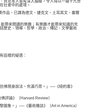
．貝克等人皆有深入描繪，令人得以一窺十九世
在社會中的處境。
e）得獎作品，已譯為德文、捷克文、土耳其文、塞爾
能帶來閱讀的樂趣；有樂趣才能帶來知識的充
括歷史、領導、哲學、政治、傳記、文學藝術
有這樣的疑惑：
彿現身說法，充滿巧思。」──《紐約客》
（Harvard Review）
──《藝術雜誌》（Art in America）