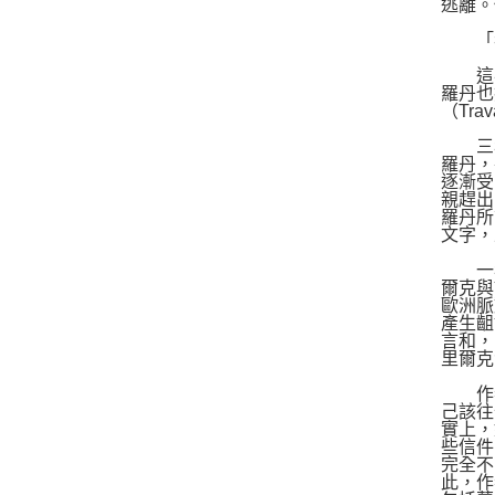
逃離。
「我
這次
羅丹也
（Tra
三年
羅丹，
逐漸受
親趕出
羅丹所
文字，並
一年
爾克與
歐洲脈
產生齟
言和，
里爾克
作者瑞
己該往
實上，
些信件
完全不
此，作