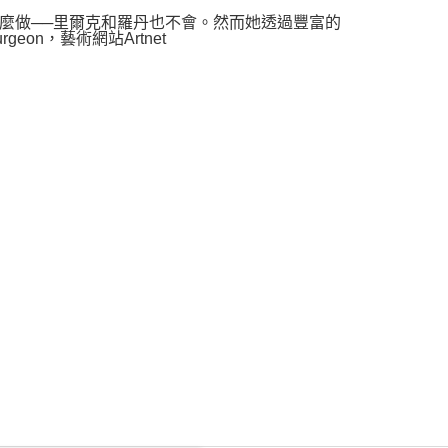
做──里爾克和羅丹也不會。然而她透過豐富的
eon，藝術網站Artnet