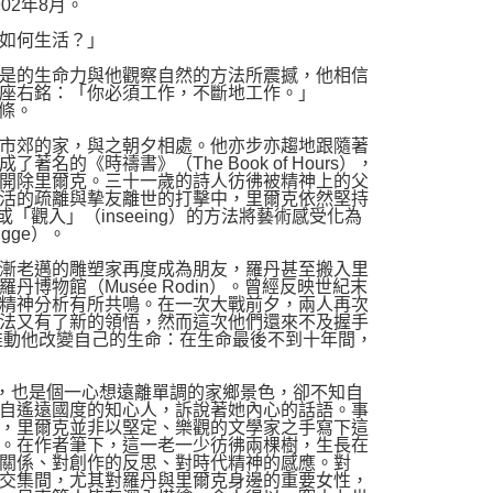
02年8月。
如何生活？」
是的生命力與他觀察自然的方法所震撼，他相信
座右銘：「你必須工作，不斷地工作。」
信條。
市郊的家，與之朝夕相處。他亦步亦趨地跟隨著
《時禱書》（The Book of Hours），
開除里爾克。三十一歲的詩人彷彿被精神上的父
活的疏離與摰友離世的打擊中，里爾克依然堅持
「觀入」（inseeing）的方法將藝術感受化為
igge）。
漸老邁的雕塑家再度成為朋友，羅丹甚至搬入里
羅丹博物館（Musée Rodin）。曾經反映世紀末
精神分析有所共鳴。在一次大戰前夕，兩人再次
法又有了新的領悟，然而這次他們還來不及握手
推動他改變自己的生命：在生命最後不到十年間，
字時，也是個一心想遠離單調的家鄉景色，卻不知自
自遙遠國度的知心人，訴說著她內心的話語。事
，里爾克並非以堅定、樂觀的文學家之手寫下這
。在作者筆下，這一老一少彷彿兩棵樹，生長在
關係、對創作的反思、對時代精神的感應。對
交集間，尤其對羅丹與里爾克身邊的重要女性，