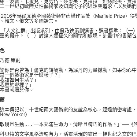
絲．波雷、卡蜜兒．克勞岱、莎樂美、克拉拉．維絲陀芙、寶拉
二十世紀初歐陸女性藝術家及知識份子的思想與追求，以及她們
016年瑪爾菲德全國藝術類非虛構作品獎（Marfield Priz
、韓文、俄文等多國語言。
「人文社群」出版系列，由吳乃德策劃選書，選書標準：（一）
靈的提升。（二）討論人類恆久的關懷和處境。計畫中的書籍包
色
德 策劃
你是否曾為里爾克的詩觸動，為羅丹的力量撼動，如果你心中
一個藝術家是什麼樣子？」
該如何生活？」
屬於哪裡？」
書就屬於你。
薦
本傳記以二十世紀兩大藝術家的友誼為核心，經過縝密考證，彷
New Yorker）
且生動……一本充滿生命力、清晰且精巧的作品。」──《哈佛評論》
特的文字風格流暢有力，活靈活現的繪出一幅世紀之交的巴黎圖象。」