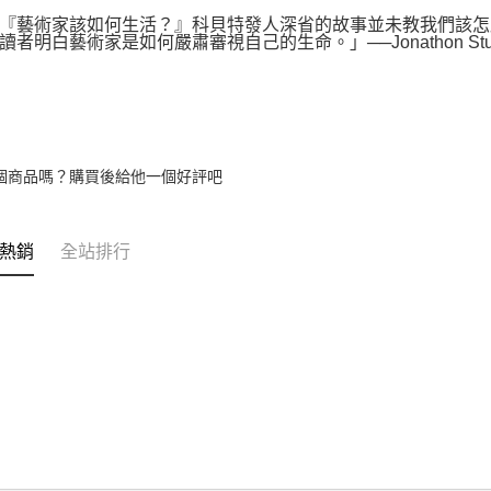
藝術家該如何生活？』科貝特發人深省的故事並未教我們該怎麼
讀者明白藝術家是如何嚴肅審視自己的生命。」──Jonathon Sturg
個商品嗎？購買後給他一個好評吧
熱銷
全站排行