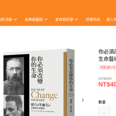
最新活動
品牌旗艦館
會員超好康
好康快訊
達人
你必須
生命藝
宅配滿NT$
NT$450
NT$4
數量