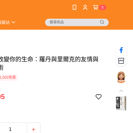
0
情報站
改變你的生命：羅丹與里爾克的友情與
術
1,000免運
05