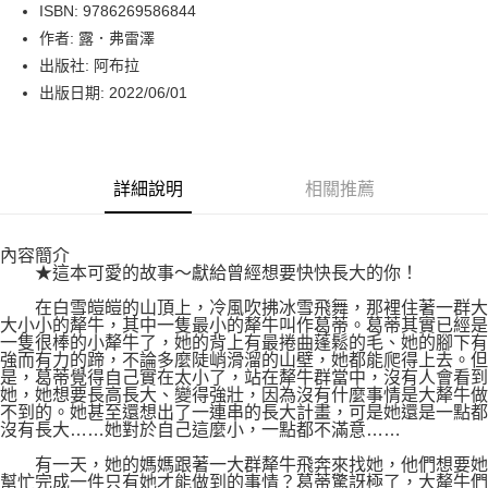
LINE Pay
ISBN: 9786269586844
作者: 露．弗雷澤
Apple Pay
出版社: 阿布拉
街口支付
出版日期: 2022/06/01
悠遊付
Google Pay
詳細說明
相關推薦
運送方式
內容簡介
博客來商品配送方式
★這本可愛的故事～獻給曾經想要快快長大的你！
每筆NT$80，滿NT$1,000(含以上)免運費
在白雪皚皚的山頂上，冷風吹拂冰雪飛舞，那裡住著一群大
大小小的犛牛，其中一隻最小的犛牛叫作葛蒂。葛蒂其實已經是
一隻很棒的小犛牛了，她的背上有最捲曲蓬鬆的毛、她的腳下有
強而有力的蹄，不論多麼陡峭滑溜的山壁，她都能爬得上去。但
是，葛蒂覺得自己實在太小了，站在犛牛群當中，沒有人會看到
她，她想要長高長大、變得強壯，因為沒有什麼事情是大犛牛做
不到的。她甚至還想出了一連串的長大計畫，可是她還是一點都
沒有長大……她對於自己這麼小，一點都不滿意……
有一天，她的媽媽跟著一大群犛牛飛奔來找她，他們想要她
幫忙完成一件只有她才能做到的事情？葛蒂驚訝極了，大犛牛們