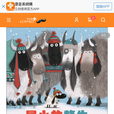
康是美網購
開啟APP
立刻使用官方APP
0
1
/
1