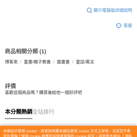
顯示電腦版詳細說明
客服
商品相關分類 (1)
博客來
童書/親子教養
圖畫書
童話/寓言
評價
喜歡這個商品嗎？購買後給他一個好評吧
本分類熱銷
全站排行
本網站中使用 cookie，欲查詢有關本網站使用 cookie 方式之詳情，及若您不希
熱門標籤
望在電腦上使用 cookie 時應如何變更電腦的 cookie 設定，請參閱本網站「
隱私