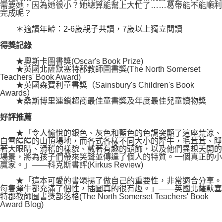
需要她，因為她很小？她總算能幫上大忙了……葛蒂能不能順利
完成呢？
＊適讀年齡：2-6歲親子共讀，7歲以上獨立閱讀
得獎記錄
★奧斯卡圖書獎(Oscar's Book Prize)
★英國北薩默塞特郡教師圖書獎(The North Somerset
Teachers' Book Award)
★英國森寶利童書獎（Sainsbury's Children's Book
Awards）
★桑斯博里連鎖超商最佳童書獎及年度最佳兒童讀物獎
好評推薦
★「令人愉悅的銀色、灰色和藍色的色調突顯了這座荒涼、
白雪皚皚的山頂場地，而各式各樣不同大小的犛牛，毛茸茸、睜
著大眼睛、滑稽的樣貌、戴著有趣的頭飾，以及他們異想天開的
場景，將為孩子們帶來笑聲並傳達了個人的特質。一個真正的小
贏家。」——科克斯書評(Kirkus Review)
★「這本可愛的書頌揚了做自己的重要性，非常適合分享。
每隻犛牛都充滿了個性，插圖真的很有趣。」——英國北薩默塞
特郡教師圖書獎部落格(The North Somerset Teachers' Book
Award Blog)