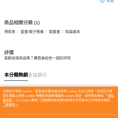
客服
商品相關分類 (1)
博客來
童書/親子教養
圖畫書
知識繪本
評價
喜歡這個商品嗎？購買後給他一個好評吧
本分類熱銷
全站排行
本網站中使用 cookie，欲查詢有關本網站使用 cookie 方式之詳情，及若您不希
熱門標籤
望在電腦上使用 cookie 時應如何變更電腦的 cookie 設定，請參閱本網站「
隱私
權條款
」之 Cookie 聲明。您繼續使用本網站即表示您同意本公司得按本網站使
用條款之 Cookie 聲明使用 cookie。
了解更多 >