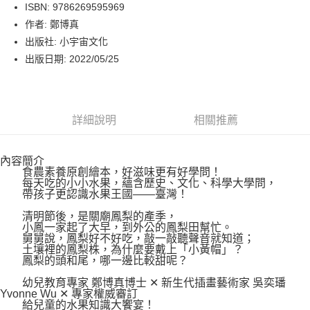
LINE Pay
ISBN: 9786269595969
作者: 鄭博真
Apple Pay
出版社: 小宇宙文化
街口支付
出版日期: 2022/05/25
悠遊付
Google Pay
詳細說明
相關推薦
運送方式
內容簡介
博客來商品配送方式
食農素養原創繪本，好滋味更有好學問！
每筆NT$80，滿NT$1,000(含以上)免運費
每天吃的小小水果，蘊含歷史、文化、科學大學問，
帶孩子更認識水果王國——臺灣！
清明節後，是關廟鳳梨的產季，
小鳳一家起了大早，到外公的鳳梨田幫忙。
舅舅說，鳳梨好不好吃，敲一敲聽聲音就知道；
土壤裡的鳳梨株，為什麼要戴上「小黃帽」？
鳳梨的頭和尾，哪一邊比較甜呢？
幼兒教育專家 鄭博真博士 ✕ 新生代插畫藝術家 吳奕璠
Yvonne Wu ✕ 專家權威審訂
給兒童的水果知識大饗宴！