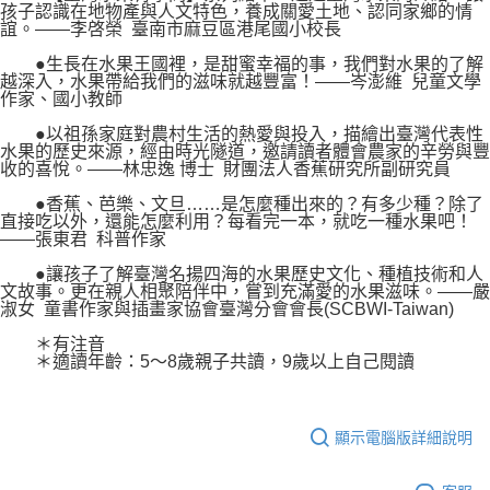
孩子認識在地物產與人文特色，養成關愛土地、認同家鄉的情
誼。——李啓榮 臺南市麻豆區港尾國小校長
●生長在水果王國裡，是甜蜜幸福的事，我們對水果的了解
越深入，水果帶給我們的滋味就越豐富！——岑澎維 兒童文學
作家、國小教師
●以祖孫家庭對農村生活的熱愛與投入，描繪出臺灣代表性
水果的歷史來源，經由時光隧道，邀請讀者體會農家的辛勞與豐
收的喜悅。——林忠逸 博士 財團法人香蕉研究所副研究員
●香蕉、芭樂、文旦……是怎麼種出來的？有多少種？除了
直接吃以外，還能怎麼利用？每看完一本，就吃一種水果吧！
——張東君 科普作家
●讓孩子了解臺灣名揚四海的水果歷史文化、種植技術和人
文故事。更在親人相聚陪伴中，嘗到充滿愛的水果滋味。——嚴
淑女 童書作家與插畫家協會臺灣分會會長(SCBWI-Taiwan)
＊有注音
＊適讀年齡：5～8歲親子共讀，9歲以上自己閱讀
顯示電腦版詳細說明