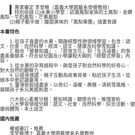
▍專業審定 李堂察（嘉義大學園藝系榮譽教授）
▍特別收錄 (1)水果小學堂：認識鳳梨家族的土鳳梨、金鑽
鳳梨、牛奶鳳梨、芒果鳳梨
(2)親子動手做：酸甜美味的「鳳梨果醬」插畫食譜
本書特色
1. 從孩子喜愛的水果，開啟統整性跨領域學習，包含：語
文、社會、自然科學、經濟、語文、健康及科學等知識。
2. 融合「營養知識」、「飲食文化」到「生活涵養」的食
農素養繪本，符合幼兒園及小學課程大綱的「統整式學習」內
容。
3. 從水果的孕育過程中，啟發孩子對自然科學的好奇心、
對大自然的觀察力。
4. 以祖孫情感、親子互動為故事背景，貼近孩子生活，從
繪本中更認識臺灣。
5. 臺灣新銳插畫家，以奇幻、溫暖、典雅、清新等風格，
展開孩子多元美感刺激。
六大核心素養分類：覺知辨識、關懷合作、推理賞析
八大學習領域分類：語文、社會、自然科學、綜合活動、健
康與體育、本土語言
國內推薦
權威審訂‧推薦
李堂察博士 嘉義大學園藝學系名譽教授