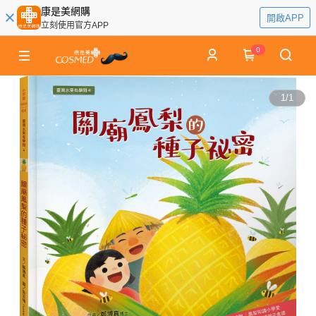
康是美網購
開啟APP
立刻使用官方APP
0
1
/
1