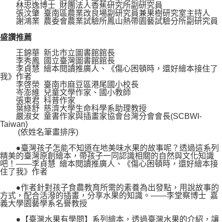
林忠逸博士 財團法人香蕉研究所副研究員
張汶肇 臺南區農業改良場副研究員兼果樹研究室主持人
謝鴻業 農委會農業試驗所鳳山熱帶園藝試驗分所副研究員
盛讚推薦
王錦華 新北市立圖書館館長
李秀鳳 國立臺灣圖書館館長
李貞慧 繪本閱讀推廣人、《傷心困頓時，還好繪本接住了
我》作者
李啓榮 臺南市麻豆區港尾國小校長
岑澎維 兒童文學作家、國小教師
張東君 科普作家
葉綠舒 慈濟大學生命科學系助理教授
嚴淑女 童書作家與插畫家協會台灣分會會長(SCBWI-
Taiwan)
(依姓名筆畫排序)
●臺灣孩子怎能不知道在地美味水果的故事呢？透過這系列
精美的臺灣原創繪本，帶孩子一同認識相關的自然與文化知識
吧！——李貞慧 繪本閱讀推廣人、《傷心困頓時，還好繪本接
住了我》作者
●作者針對孩子食農教育所需的素養為出發點，用說故事的
方式，配合活潑的插畫，分享水果的知識。——李堂察博士 嘉
義大學園藝學系名譽教授
●【臺灣水果有學問】系列繪本，透過臺灣水果的介紹，讓