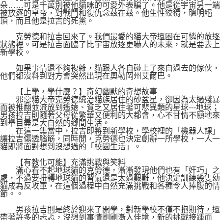
朵……可是千萬別被他貓咪的可愛外表騙了。他是從宇宙另一端
被放逐的皇帝，對戰鬥和復仇念茲在茲。他生性狡猾，聰明絕
頂，而且他是拉吉的死黨。
克勞德和拉吉回來了。我們最愛的貓大帝還困在可憐的放逐
狀態裡。可是拉吉面臨了比宇宙放逐更嚇人的未來，就是要去上
新學校。
如果事情還不夠複雜，貓跟人各自碰上了來自過去的傢伙，
他們都沒料到對方會突然出現在奧勒岡州艾爾巴。
【上學，學什麼？】奇幻幽默的奇想故事
邪惡貓大帝克勞德統治貓族居住的砂盆星，卻因為太過殘暴
而被推翻並流放到遙遠、貧乏又居住著可悲異類的星球---地球；
男孩拉吉則隨著父母從繁華又便利的大都會，心不甘情不願地來
到舉目盡是大自然的鄉間生活。
在這一集當中，拉吉即將到新學校，學校裡的「機器人課」
讓拉吉傷透腦筋，同時間，克勞德也決定創辦一所學校，一人一
貓即將面對想到沒想過的「校園生活」。
【有教化可能】充滿挑戰與笑料
滿心看不起地球貓的克勞德，漸漸發現他們也有「奸巧」之
處，不過要扭轉地球貓的習氣還是太過艱難，他決定訓練幾隻幼
貓成為反攻軍，在這個過程中自然充滿挑戰和各種令人捧腹的情
節。。
男孩拉吉則是終於迎來了開學，對新學校不僅不抱期待，還
帶著許多的忐忑，沒想到事情剛剛漸入佳境，新的挑戰接踵而