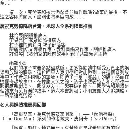
至…..
這一次，克勞德和拉吉仍然會並肩作戰嗎?故事的最後，不
速之客即將闖入，蟲洞也將再度開啟……..
慶祝克勞德降落台灣，地球人全系列隆重推薦
林怡辰|閱讀推廣人
李貞慧|作家暨閱讀推廣人
村子裡的凱莉哥|親子部落客
陳麗雲|語文專欄作家、教科書編寫作家、閱讀推廣人
許伯琴|《我們家的睡前故事》親子共讀頻道主持
編輯小語
我們的孩子需要多點幽默感，更多從閱讀中感受到真正的娛
樂和放鬆的體驗。這位喵星人克勞德絕對能做到！在這個系列故
事中，作者運用幽默的筆觸，創造了一隻「邪惡」的貓，然而在
這個奇想故事中，在捧腹大笑之餘，孩子也跟著拉吉和克勞德一
起適應新環境、一起交朋友、一起突破難關、一起學習和創造是
個讀來有笑有淚的故事，這六本書將吸引小朋友如大人追劇般，
一路緊追克勞德。
名人與媒體推薦與回響
「高舉雙掌，為克勞德鼓掌喝采！」──「超狗神探」
（The Dog Man）系列的作者戴夫‧皮爾奇（Dav Pilkey）
「幽默、超狂、精彩無比。克勞德正是我希望擁有的寵