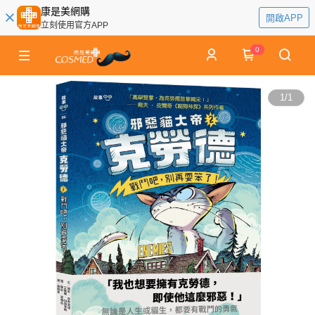
康是美網購
開啟APP
立刻使用官方APP
0
1
/
1