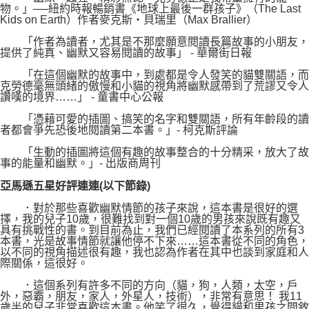
物。」──紐約時報暢銷書《地球上最後一群孩子》（The Last
Kids on Earth）作者麥克斯‧貝瑞里（Max Brallier）
「作者為讀者，尤其是不那麼願意閱讀長篇故事的小朋友，
提供了純真、幽默又容易閱讀的故事」 - 華爾街日報
「在這個幽默的故事中，到處都是令人發笑的貓雙關語，而
克勞德毫無頭緒的傲慢和小貓的視角將幽默感帶到了荒謬又令人
讚嘆的境界……」 - 童書中心公報
「憑藉可愛的插圖、搞笑的名字和雙關語，所有年齡段的讀
者都會爭先恐後地閱讀第二本書。」- 柯克斯評論
「生動的插圖將這個有趣的故事整合的十分精采，放大了故
事的能量和幽默。」- 出版商周刊
亞馬遜五星好評連連(以下節錄)
．對於那些喜歡幽默情節的孩子來說，這本書是很好的選
擇，我的兒子10歲，很難找到對一個10歲的男孩來說既有趣又
具有挑戰性的書。到目前為止，我們已經閱讀了本系列的所有3
本書，光是故事情節就讓他停不下來……這本書從不同的角色，
以不同的視角描述很有趣，我也認為作者在其中也談到家庭和人
際關係，這很好。
．這個系列有許多不同的方向（貓，狗，人類，太空，戶
外，惡霸，朋友，家人，外星人，技術），非常有意思！ 我11
歲半的兒子非常喜歡這本書。他笑了很久，覺得貓和男孩之間敘