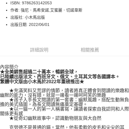
LINE Pay
ISBN: 9786263142053
作者: 強尼．馬希安諾,艾蜜麗．切諾韋斯
Apple Pay
出版社: 小木馬出版
街口支付
出版日期: 2022/06/01
悠遊付
Google Pay
詳細說明
相關推薦
運送方式
內容簡介
博客來商品配送方式
★全美銷售超過二十萬本，暢銷全球，
每筆NT$80，滿NT$1,000(含以上)免運費
已陸續出版法文、西班牙文、俄文、土耳其文等各國譯本。
繁體中文版由小木馬於2022年重磅推出★
★充滿笑料又荒謬的情節，讀者將真正體會到閱讀的樂趣和
幽默的能力，沒有錯，就是一邊看一邊呵呵笑的樂趣
★孩子入手長文閱讀的第一套書：幽默風趣，搭配生動無負
擔的美式插圖，為長文閱讀無痛奠定基礎。
★以一貓一人的第一人稱書寫，讓讀者探索自我認同和人際
關係更有感
★從奇幻幽默故事中，認識動物朋友與大自然
克勞德不是普通的貓。當然，他有柔軟的皮毛和尖尖的耳