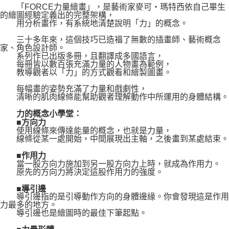
「FORCE力量繪畫」，是藝術家麥可・瑪特西依自己畢生
的繪圖經驗定義出的完整架構，
用分析畫作，有系統地清楚說明「力」的概念。
三十多年來，這個技巧已造福了無數的插畫師、藝術概念
家、角色設計師。
系列作已出版多冊，且翻譯成多國語言，
每冊皆以數百張充滿力量的人物畫為範例，
教導觀者以「力」的方式觀看和繪製圖畫。
每幅畫的姿勢充滿了力量和戲劇性，
清晰的肌肉線條能幫助觀者理解動作中所運用的身體結構。
力的概念小學堂：
■方向力
使用線條來傳達能量的概念，也就是力量，
線條從某一處開始，中間展現出主軸，之後畫到某處結束。
■作用力
當一股方向力施加到另一股方向力上時，就成為作用力。
原先的方向力將決定這股作用力的強度。
■導引邊
導引邊指的是引導動作方向的身體邊緣。你會發現這是作用
力最多的地方。
導引邊也是繪圖時的最佳下筆起點。