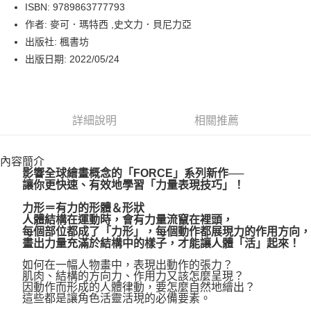
LINE Pay
ISBN: 9789863777793
作者: 麥可．瑪特西 ,史文力．貝尼力亞
Apple Pay
出版社: 楓書坊
街口支付
出版日期: 2022/05/24
悠遊付
Google Pay
詳細說明
相關推薦
運送方式
內容簡介
博客來商品配送方式
影響全球繪畫概念的「FORCE」系列新作──
每筆NT$80，滿NT$1,000(含以上)免運費
讓你更快速、有效地學習「力量表現技巧」！
力形＝有力的形體＆形狀
人體結構在運動時，會有力量流竄在裡頭，
每個部位都成了「力形」，每個動作都展現力的作用方向，
畫出力量充滿於結構中的樣子，才能讓人體「活」起來！
如何在一幅人物畫中，表現出動作的張力？
肌肉、結構的方向力、作用力又該怎麼呈現？
因動作而形成的人體律動，要怎麼自然地繪出？
這些都是讓角色活靈活現的必備要素。