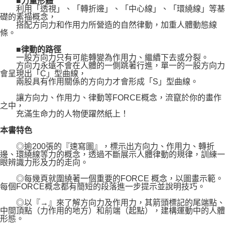
■力量形體
利用「透視」、「轉折邊」、「中心線」、「環繞線」等基
礎的素描概念，
搭配方向力和作用力所營造的自然律動，加重人體動態線
條。
■律動的路徑
一股方向力只有可能轉變為作用力、繼續下去或分裂。
方向力永遠不會在人體的一側跳著行進，單一的一股方向力
會呈現出「C」型曲線，
兩股具有作用關係的方向力才會形成「S」型曲線。
讓方向力、作用力、律動等FORCE概念，流竄於你的畫作
之中，
充滿生命力的人物便躍然紙上！
本書特色
◎逾200張的『速寫圖』，標示出方向力、作用力、轉折
邊、環繞線等力的概念，透過不斷展示人體律動的規律，訓練一
眼辨識力形及力的走向。
◎每幾頁就圍繞著一個重要的FORCE 概念，以圖畫示範。
每個FORCE概念都有簡短的段落進一步提示並說明技巧。
◎以『→』來了解方向力及作用力，其箭頭標記的尾端點、
中間頂點（力作用的地方）和前端（起點），建構運動中的人體
形態。