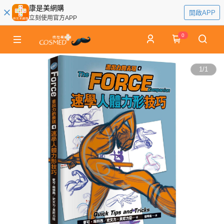
康是美網購
開啟APP
立刻使用官方APP
0
1
/
1