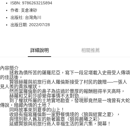
LINE Pay
ISBN: 9786263215894
作者: 支倉凍砂
Apple Pay
出版社: 台灣角川
街口支付
出版日期: 2022/07/28
悠遊付
Google Pay
詳細說明
相關推薦
運送方式
內容簡介
博客來商品配送方式
拯救為債所苦的薩羅尼亞，寫下一段足堪載入史冊受人傳頌
每筆NT$80，滿NT$1,000(含以上)免運費
的佳話後，
賢狼赫蘿與前旅行商人羅倫斯接受了村民的餽贈──一張人
見人羨的貴族權狀。
然而當羅倫斯的鼻子為這過於豐厚的報酬翹得半天高時，
赫蘿和艾莉莎卻覺得事情不太對勁……
到了權狀所屬的土地實地勘查，發現那竟然是一塊曾有大蛇
傳說，暗藏內情的土地？
同時故事來到夏季的山上！
收錄有描寫羅倫斯一家野餐情境的〈狼與結實之夏〉，
與惜別新人舊友的新著篇章〈狼與晨曦之彩〉
延續賢狼與前旅行商人幸福生活的第六集，開幕！