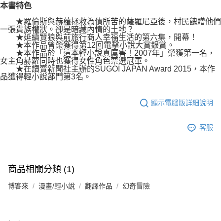
本書特色
★羅倫斯與赫蘿拯救為債所苦的薩羅尼亞後，村民餽贈他們
一張貴族權狀。卻是暗藏內情的土地？
★延續賢狼與前旅行商人幸福生活的第六集，開幕！
★本作品曾榮獲得第12回電擊小說大賞銀賞。
★本作品於「這本輕小說真厲害！2007年」榮獲第一名，
女主角赫蘿同時也獲得女性角色票選冠軍。
★在讀賣新聞社主辦的SUGOI JAPAN Award 2015，本作
品獲得輕小說部門第3名。
顯示電腦版詳細說明
客服
商品相關分類 (1)
博客來
漫畫/輕小說
翻譯作品
幻奇冒險