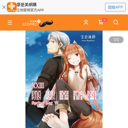
康是美網購
開啟APP
立刻使用官方APP
0
1
/
1