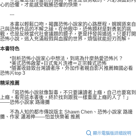
心的恐懼，才能感受戰勝恐懼的快樂。
---
本書以輕鬆口吻，揭露恐怖小說家的心路歷程，娓娓道來自
己與恐怖作品的不解之緣。在他眼中，恐怖題材是對勇氣的挑
戰，也是反映當代社會議題的鏡子，更是抒發與遁逃。只要打開
恐怖小說，逃入充滿殺戮與血腥的世界，煩惱就能迎刃而解。
本書特色
*剖析恐怖小說家心中想法，到底為什麼熱愛恐怖片？
*美式恐怖啟蒙+日式鬼片洗禮＝正宗韓式恐怖
*隨書收錄致台灣讀者序，外加作者親自影片推薦韓國必看
恐怖片top 3
精采推薦
「寫恐怖小說就像製毒，不只要讓讀者上癮，自己也要寫到
上癮。看完這本書後，終於找到跟我一樣重度上癮的人了！」
――恐怖小說家 路邊攤
不為人知的都市傳說版主 Shawn Chen、恐怖小說家 路邊
攤、作家 瀟湘神――怕並快樂著 推薦
顯示電腦版詳細說明