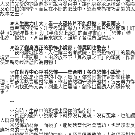
人又怕又愛的釣魚遊戲可說百發百中，讓他身邊永遠擠滿心癢癢
又心怕怕的同學。而且在不斷的磨練中，逐漸成為技巧高超的鬼
故事之王。
☞人生壓力山大，看一支恐怖片不能舒壓，就看兩支！
青春期的徬徨、升學考試的壓力，都因恐怖片豁然開朗！盯
著《13號星期五》與《半夜鬼上床》的血腥畫面，「恐怖」轉
化為「暢快」，甚至帶來歡笑，緩解了各種負面情緒。
☞為了變身真正的恐怖小說家，停屍間也敢去！
半夜的廢墟探險、入住陰森的考試院，挑戰恐怖打工的最高
境界――「擦屍體」。由於放不下「鬼故事之王」的頭銜，作者
決定親身經歷恐怖為何物！
☞在世界中心呼喊恐怖――集合吧！各位恐怖小說迷！
恐怖小說是小眾中的小眾，然而，儘管同期作家紛紛往推
理、懸疑等熱賣題材發展，作者依然獨守恐怖題材，每天努力從
日常中淘找恐怖元素，刻畫人性黑暗，創作出最誘人的恐怖故
事。
---
※有時，生命中的恐懼也是你的指南針。
※真正的恐怖小說家筆下就算沒有鬼魂、沒有冤案，也能讓
人屏息閱讀。
※恐怖題材像一面鏡子，能反映當代社會議題，也是娛樂反
應社會的一大要素。
※恐懼是理所當然的情緒，甚至是很勇敢的。人必須面對內