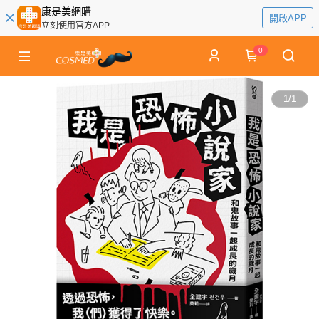
康是美網購
開啟APP
立刻使用官方APP
0
1
/
1