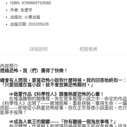
LINE Pay
ISBN: 9789869763080
作者: 全建宇
Apple Pay
出版社: 小異出版
街口支付
出版日期: 2022/05/28
悠遊付
Google Pay
詳細說明
相關推薦
運送方式
內容簡介
博客來商品配送方式
透過恐怖，我（們）獲得了快樂！
每筆NT$80，滿NT$1,000(含以上)免運費
總會有人問我，要寫恐怖小說到什麼時候。我的回答始終如一：
「只要我還在寫小說，就不會放棄恐怖題材。」
☞啟蒙作品《科學怪人》餵養熱愛恐怖的心靈！
在堆滿雜物的閣樓裡，夾在眾多推理小說之中，命定的作品
《科學怪人》出現了――屍塊肢解、重新拼裝、獲得生命、一躍
而起――即使從小熱愛恐怖故事，但在正宗哥德小說面前，也只
能舉手投降！
☞成為人氣王的關鍵――「你有聽過一個鬼故事嗎？」
每次轉學，作者融入新環境的最強策略正是說鬼故事。這令