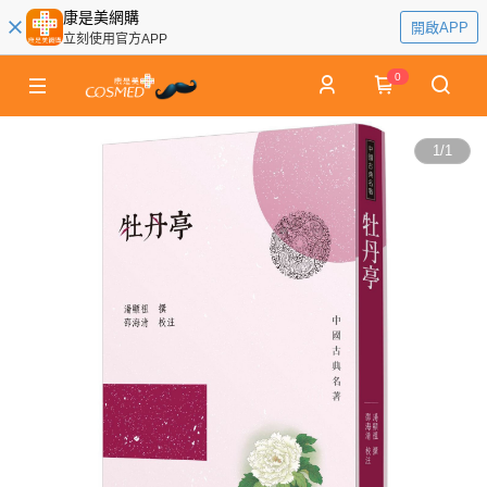
康是美網購
開啟APP
立刻使用官方APP
0
1
/
1