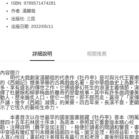
LINE Pay
ISBN: 9789571474281
作者: 湯顯祖
Apple Pay
出版社: 三民
街口支付
出版日期: 2022/05/11
悠遊付
Google Pay
詳細說明
相關推薦
運送方式
內容簡介
博客來商品配送方式
明代大戲劇家湯顯祖的代表作《牡丹亭》是可與元代王實甫
每筆NT$80，滿NT$1,000(含以上)免運費
的《西廂記》媲美爭勝的古典戲曲名著，是中華戲曲史上為數不
多、享有盛名的傳世之作。它通過夢幻死生的浪漫主義情節，演
繹了杜麗娘和柳夢梅曲折離奇的戀愛故事。其中有許多曲詞優美
動人，歷來膾炙人口，使它一問世，即不脛而走，贏得了「家傳
戶誦，幾令《西廂》減價」的美譽。四百年來，長演不衰，更顯
示了它恆久的藝術生命力。
本書首次以存世最早的國家圖書館藏《牡丹亭》善本（明萬
曆四十五年石林居士序本）為底本，參照其它重要版本精心校
勘，注釋詳明（難字並加注音），極便於讀者的閱讀和鑒賞。書
中穿插有暖紅室刊本精美插圖四十幅，圖文並茂，相得益彰，令
人賞心悅目；書前校注者撰有長篇引言和考證；書後附錄有關湯