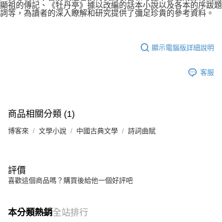
顯祖的傳記、《牡丹亭》據以改編的話本小說以及各本的序跋題
詞等，為讀者的深入瞭解和研究提供了彌足珍貴的參考資料。
顯示電腦版詳細說明
客服
商品相關分類 (1)
博客來
文學小說
中國古典文學
詩詞曲賦
評價
喜歡這個商品嗎？購買後給他一個好評吧
本分類熱銷
全站排行