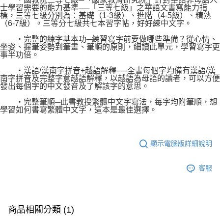
士學習需要的能力基準──「三等七級」之華語文書寫能力指
標，三等七級分別為：基礎（1-3級）、進階（4-5級）、精熟
（6-7級）。三等分七級共七本習字帖，好好練中文字。
‧完整的練字基本功─練習寫字前要做哪些準備？從心情、
坐姿、握筆姿勢到筆畫、筆順的原則，細讀此單元，學習寫字更
事半功倍。
‧漢語/漢南字拼音+越語解釋──全書每個字均備有漢語/漢
南字拼音及完整字意越語解釋，以越語為母語的讀者，可以方便
發出每個字的中文發音及了解該字的意思。
‧完整筆順─此書教授繁體中文字寫法，每字均附筆順，想
學習如何書寫繁體中文字，這本是最佳選擇。
顯示電腦版詳細說明
客服
商品相關分類 (1)