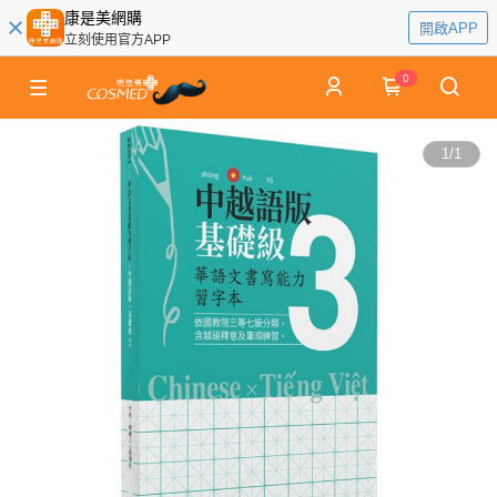
康是美網購
開啟APP
立刻使用官方APP
0
1
/
1