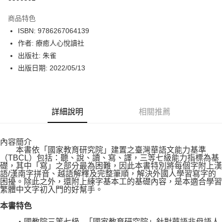
數位禮券
商品特色
LINE Pay
ISBN: 9786267064139
作者: 療癒人心悅讀社
Apple Pay
出版社: 朱雀
街口支付
出版日期: 2022/05/13
悠遊付
Google Pay
詳細說明
相關推薦
運送方式
內容簡介
博客來商品配送方式
本書依「國家教育研究院」建置之臺灣華語文能力基準
每筆NT$80，滿NT$1,000(含以上)免運費
（TBCL）包括：聽、說、讀、寫、譯，三等七級能力指標為基
礎，其中「寫」之部分最為困難，因此本書特別將每個字附上漢
語/漢南字拼音、越語解釋及完整筆順，解決外國人學習寫字的
困擾。除此之外，還附上練字基本工的基礎內容，是本適合學習
繁體中文字初入門的好幫手。
本書特色
‧國教院三等七級─「國家教育研究院」針對華語非母語人