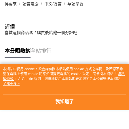
博客來
語言電腦
中文/方言
華語學習
評價
喜歡這個商品嗎？購買後給他一個好評吧
本分類熱銷
全站排行
本網站中使用 cookie，欲查詢有關本網站使用 cookie 方式之詳情，及若您不希
熱門標籤
望在電腦上使用 cookie 時應如何變更電腦的 cookie 設定，請參閱本網站「
隱私
權條款
」之 Cookie 聲明。您繼續使用本網站即表示您同意本公司得按本網站使
用條款之 Cookie 聲明使用 cookie。
了解更多 >
我知道了