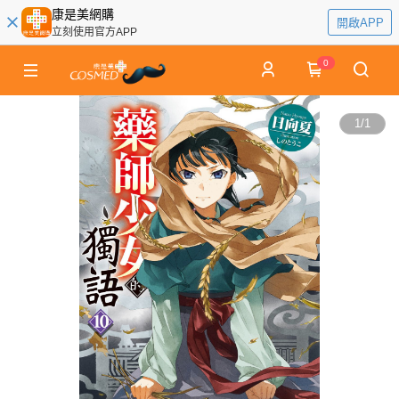
康是美網購
開啟APP
立刻使用官方APP
0
1
/
1