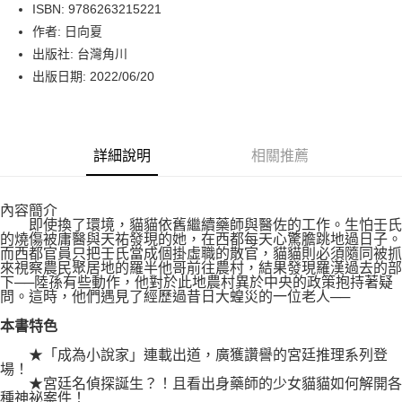
LINE Pay
ISBN: 9786263215221
作者: 日向夏
Apple Pay
出版社: 台灣角川
街口支付
出版日期: 2022/06/20
悠遊付
Google Pay
詳細說明
相關推薦
運送方式
內容簡介
博客來商品配送方式
即使換了環境，貓貓依舊繼續藥師與醫佐的工作。生怕壬氏
每筆NT$80，滿NT$1,000(含以上)免運費
的燒傷被庸醫與天祐發現的她，在西都每天心驚膽跳地過日子。
而西都官員只把壬氏當成個掛虛職的散官，貓貓則必須隨同被抓
來視察農民聚居地的羅半他哥前往農村，結果發現羅漢過去的部
下──陸孫有些動作，他對於此地農村異於中央的政策抱持著疑
問。這時，他們遇見了經歷過昔日大蝗災的一位老人──
本書特色
★「成為小說家」連載出道，廣獲讚譽的宮廷推理系列登
場！
★宮廷名偵探誕生？！且看出身藥師的少女貓貓如何解開各
種神祕案件！