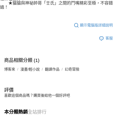
★貓貓與神祕帥哥「壬氏」之間的鬥嘴精彩至極，不容錯
過！
顯示電腦版詳細說明
客服
商品相關分類 (1)
博客來
漫畫/輕小說
翻譯作品
幻奇冒險
評價
喜歡這個商品嗎？購買後給他一個好評吧
本分類熱銷
全站排行