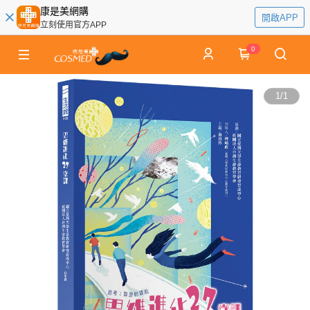
康是美網購
開啟APP
立刻使用官方APP
0
1
/
1