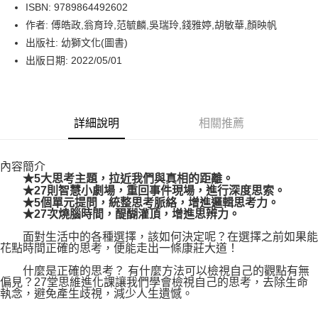
LINE Pay
ISBN: 9789864492602
作者: 傅皓政,翁育玲,范毓麟,吳瑞玲,錢雅婷,胡敏華,顏映帆
Apple Pay
出版社: 幼獅文化(圖書)
街口支付
出版日期: 2022/05/01
悠遊付
Google Pay
詳細說明
相關推薦
運送方式
內容簡介
博客來商品配送方式
★5大思考主題，拉近我們與真相的距離。
每筆NT$80，滿NT$1,000(含以上)免運費
★27則智慧小劇場，重回事件現場，進行深度思索。
★5個單元提問，統整思考脈絡，增進邏輯思考力。
★27次燒腦時間，醍醐灌頂，增進思辨力。
面對生活中的各種選擇，該如何決定呢？在選擇之前如果能
花點時間正確的思考，便能走出一條康莊大道！
什麼是正確的思考？ 有什麼方法可以檢視自己的觀點有無
偏見？27堂思維進化課讓我們學會檢視自己的思考，去除生命
執念，避免產生歧視，減少人生遺憾。