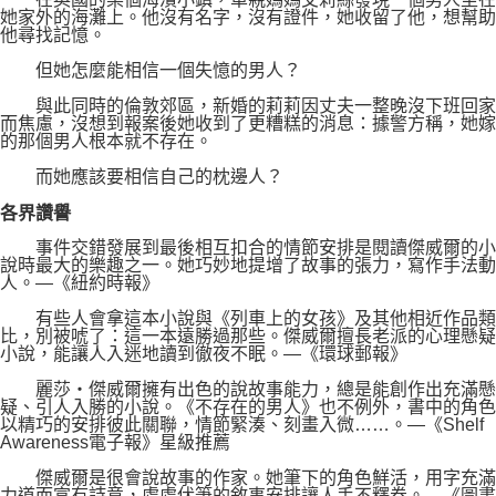
她家外的海灘上。他沒有名字，沒有證件，她收留了他，想幫助
他尋找記憶。
但她怎麼能相信一個失憶的男人？
與此同時的倫敦郊區，新婚的莉莉因丈夫一整晚沒下班回家
而焦慮，沒想到報案後她收到了更糟糕的消息：據警方稱，她嫁
的那個男人根本就不存在。
而她應該要相信自己的枕邊人？
各界讚譽
事件交錯發展到最後相互扣合的情節安排是閱讀傑威爾的小
說時最大的樂趣之一。她巧妙地提增了故事的張力，寫作手法動
人。—《紐約時報》
有些人會拿這本小說與《列車上的女孩》及其他相近作品類
比，別被唬了：這一本遠勝過那些。傑威爾擅長老派的心理懸疑
小說，能讓人入迷地讀到徹夜不眠。—《環球郵報》
麗莎‧傑威爾擁有出色的說故事能力，總是能創作出充滿懸
疑、引人入勝的小說。《不存在的男人》也不例外，書中的角色
以精巧的安排彼此關聯，情節緊湊、刻畫入微……。―《Shelf
Awareness電子報》星級推薦
傑威爾是很會說故事的作家。她筆下的角色鮮活，用字充滿
力道而富有詩意，處處伏筆的敘事安排讓人手不釋卷。—《圖書