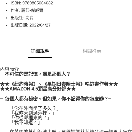
LINE Pay
ISBN: 9789865064082
作者: 麗莎•傑威爾
Apple Pay
出版社: 高寶
街口支付
出版日期: 2022/04/27
悠遊付
Google Pay
詳細說明
相關推薦
運送方式
內容簡介
博客來商品配送方式
╴不可信的是記憶，還是那個人？╴
每筆NT$80，滿NT$1,000(含以上)免運費
★★《紐約時報》、《星期日泰晤士報》暢銷書作者★★
★★AMAZON 4.5顆星高分好評★★
╴每個人都有秘密。但如果，你不記得你的怎麼辦？╴
「你在外面坐了多久？」
「我昨天到過這裡。」
「你從哪裡來的？」
「我不知道。」
在英國的某個海濱小鎮，單親媽媽艾莉絲發現一個男人坐在