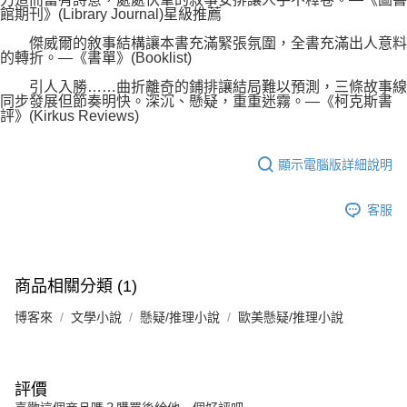
館期刊》(Library Journal)星級推薦
傑威爾的敘事結構讓本書充滿緊張氛圍，全書充滿出人意料
的轉折。―《書單》(Booklist)
引人入勝……曲折離奇的鋪排讓結局難以預測，三條故事線
同步發展但節奏明快。深沉、懸疑，重重迷霧。―《柯克斯書
評》(Kirkus Reviews)
顯示電腦版詳細說明
客服
商品相關分類 (1)
博客來
文學小說
懸疑/推理小說
歐美懸疑/推理小說
評價