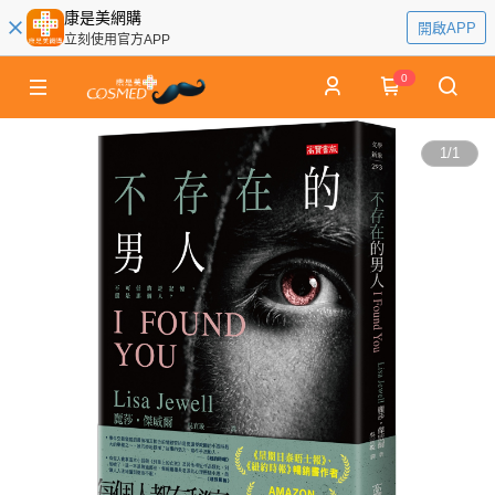
康是美網購
開啟APP
立刻使用官方APP
0
1
/
1