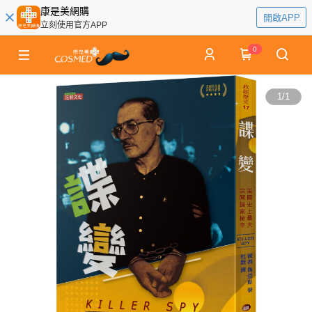
康是美網購
開啟APP
立刻使用官方APP
0
1
/
1