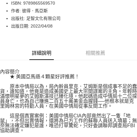
LINE Pay
ISBN: 9789865569570
作者: 彼得．馬亞斯
Apple Pay
出版社: 足智文化有限公司
街口支付
出版日期: 2022/04/08
悠遊付
Google Pay
詳細說明
相關推薦
運送方式
內容簡介
博客來商品配送方式
★ 美國亞馬遜４顆星好評推薦！
每筆NT$80，滿NT$1,000(含以上)免運費
原本中情局以為，局內幹員里克．艾姆斯是個成事不足的蠢
貨，誰知道，他竟是造成美國史上最大宗間諜案的主角。年輕時
滿懷明星夢的艾姆斯演技已臻化境，他起碼造成中情局十二位探
員身亡，也為自己賺進二百五十萬美金血腥錢──他根本就是克
里姆林宮的特勤人員，在美國中情局從事反間工作。
這是個真實案例：美國中情局CIA內部竟然出了一隻「地
鼠」，不但出賣情報，還將為已方工作的蘇聯人員送入墳墓；無
奈無法確定嫌犯是誰，唯恐打草驚蛇，只好委請聯邦調查局FBI
協助調查。