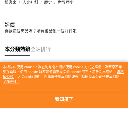
博客來
人文社科
歷史
世界歷史
評價
喜歡這個商品嗎？購買後給他一個好評吧
本分類熱銷
全站排行
本網站中使用 cookie，欲查詢有關本網站使用 cookie 方式之詳情，及若您不希
熱門標籤
望在電腦上使用 cookie 時應如何變更電腦的 cookie 設定，請參閱本網站「
隱私
權條款
」之 Cookie 聲明。您繼續使用本網站即表示您同意本公司得按本網站使
用條款之 Cookie 聲明使用 cookie。
了解更多 >
我知道了