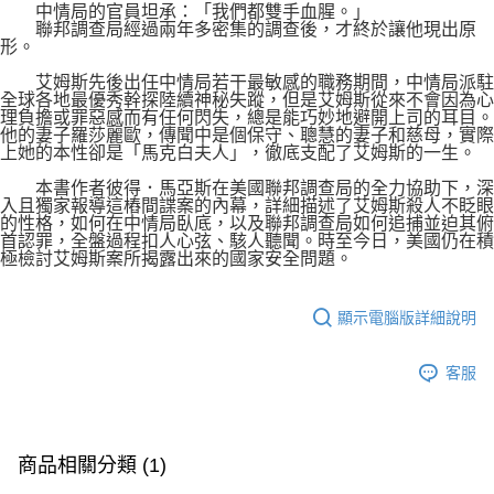
中情局的官員坦承：「我們都雙手血腥。」
聯邦調查局經過兩年多密集的調查後，才終於讓他現出原
形。
艾姆斯先後出任中情局若干最敏感的職務期間，中情局派駐
全球各地最優秀幹探陸續神秘失蹤，但是艾姆斯從來不會因為心
理負擔或罪惡感而有任何閃失，總是能巧妙地避開上司的耳目。
他的妻子羅莎麗歐，傳聞中是個保守、聰慧的妻子和慈母，實際
上她的本性卻是「馬克白夫人」，徹底支配了艾姆斯的一生。
本書作者彼得．馬亞斯在美國聯邦調查局的全力協助下，深
入且獨家報導這樁間諜案的內幕，詳細描述了艾姆斯殺人不眨眼
的性格，如何在中情局臥底，以及聯邦調查局如何追捕並迫其俯
首認罪，全盤過程扣人心弦、駭人聽聞。時至今日，美國仍在積
極檢討艾姆斯案所揭露出來的國家安全問題。
顯示電腦版詳細說明
客服
商品相關分類 (1)