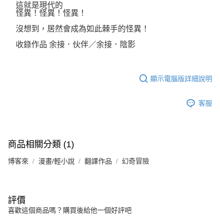
這就是現代的
怪異！怪異！怪異！
沒想到，居然會成為如此棘手的怪異！
收錄作品 余接．伙伴／余接．陰影
顯示電腦版詳細說明
客服
商品相關分類 (1)
博客來
漫畫/輕小說
翻譯作品
幻奇冒險
評價
喜歡這個商品嗎？購買後給他一個好評吧