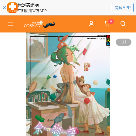
康是美網購
開啟APP
立刻使用官方APP
0
1
/
1