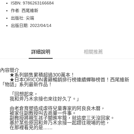
LINE Pay
ISBN: 9786263166684
作者: 西尾維新
Apple Pay
出版社: 尖端
街口支付
出版日期: 2022/04/14
悠遊付
Google Pay
詳細說明
相關推薦
運送方式
內容簡介
博客來商品配送方式
★系列銷售累積超過300萬本！
每筆NT$80，滿NT$1,000(含以上)免運費
★日本ORICON書籍暢銷排行榜連續蟬聯榜首！西尾維新
「物語」系列最新作品！
「回想起來，
我和斧乃木余接也來往好久了。」
由老倉育塑造成虐待兒童專家的阿良良木曆，
被家住副教授叫去商量一件事。
副教授將親生孩子關進牢籠，就這麼三天沒回家。
基於某些原因和斧乃木余接一起趕往現場的他，
在那裡看見的是……