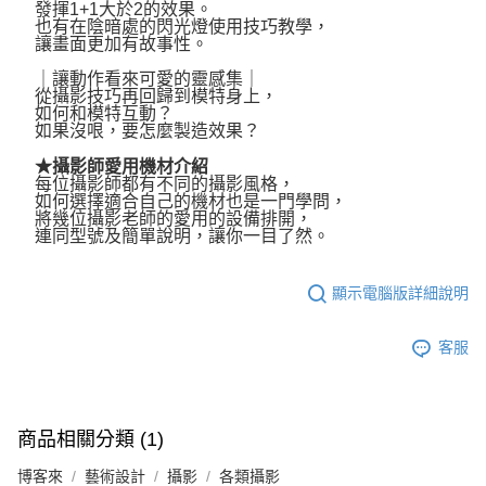
發揮1+1大於2的效果。
也有在陰暗處的閃光燈使用技巧教學，
讓畫面更加有故事性。
｜讓動作看來可愛的靈感集｜
從攝影技巧再回歸到模特身上，
如何和模特互動？
如果沒哏，要怎麼製造效果？
★攝影師愛用機材介紹
每位攝影師都有不同的攝影風格，
如何選擇適合自己的機材也是一門學問，
將幾位攝影老師的愛用的設備排開，
連同型號及簡單說明，讓你一目了然。
顯示電腦版詳細說明
客服
商品相關分類 (1)
博客來
藝術設計
攝影
各類攝影