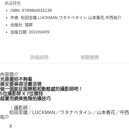
商品特色
LINE Pay
ISBN: 9789864015139
作者: 松田忠雄,LUCKMAN,ワタナベタイシ,山本春花,中西祐介
Apple Pay
出版社: 瑞昇
街口支付
出版日期: 2022/04/09
悠遊付
Google Pay
詳細說明
相關推薦
運送方式
內容簡介
博客來商品配送方式
光是擺拍不夠看
每筆NT$80，滿NT$1,000(含以上)免運費
美女要美得活靈活現
做一個能征服靜態和動態感的攝影師吧！
5位攝影師 X 7位模特
超實用網美進階拍攝技巧
｜攝影師｜
松田忠雄／LUCKMAN／ワタナベタイシ／山本春花／中西
祐介
X