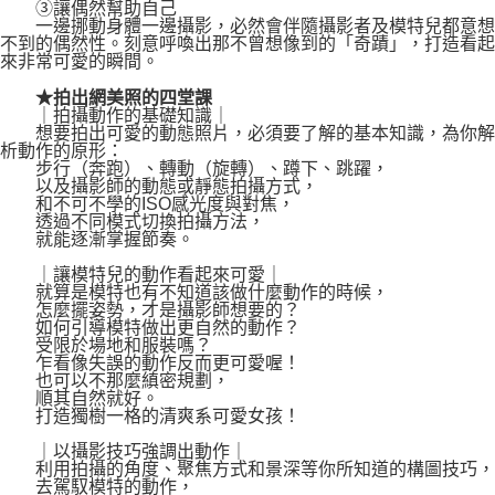
③讓偶然幫助自己
一邊挪動身體一邊攝影，必然會伴隨攝影者及模特兒都意想
不到的偶然性。刻意呼喚出那不曾想像到的「奇蹟」，打造看起
來非常可愛的瞬間。
★拍出網美照的四堂課
｜拍攝動作的基礎知識｜
想要拍出可愛的動態照片，必須要了解的基本知識，為你解
析動作的原形：
步行（奔跑）、轉動（旋轉）、蹲下、跳躍，
以及攝影師的動態或靜態拍攝方式，
和不可不學的ISO感光度與對焦，
透過不同模式切換拍攝方法，
就能逐漸掌握節奏。
｜讓模特兒的動作看起來可愛｜
就算是模特也有不知道該做什麼動作的時候，
怎麼擺姿勢，才是攝影師想要的？
如何引導模特做出更自然的動作？
受限於場地和服裝嗎？
乍看像失誤的動作反而更可愛喔！
也可以不那麼縝密規劃，
順其自然就好。
打造獨樹一格的清爽系可愛女孩！
｜以攝影技巧強調出動作｜
利用拍攝的角度、聚焦方式和景深等你所知道的構圖技巧，
去駕馭模特的動作，