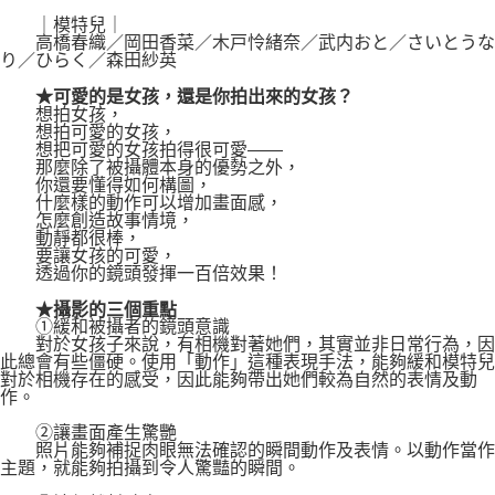
｜模特兒｜
高橋春織／岡田香菜／木戸怜緒奈／武内おと／さいとうな
り／ひらく／森田紗英
★可愛的是女孩，還是你拍出來的女孩？
想拍女孩，
想拍可愛的女孩，
想把可愛的女孩拍得很可愛——
那麼除了被攝體本身的優勢之外，
你還要懂得如何構圖，
什麼樣的動作可以增加畫面感，
怎麼創造故事情境，
動靜都很棒，
要讓女孩的可愛，
透過你的鏡頭發揮一百倍效果！
★攝影的三個重點
①緩和被攝者的鏡頭意識
對於女孩子來說，有相機對著她們，其實並非日常行為，因
此總會有些僵硬。使用「動作」這種表現手法，能夠緩和模特兒
對於相機存在的感受，因此能夠帶出她們較為自然的表情及動
作。
②讓畫面產生驚艷
照片能夠補捉肉眼無法確認的瞬間動作及表情。以動作當作
主題，就能夠拍攝到令人驚豔的瞬間。