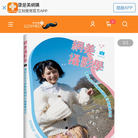
康是美網購
開啟APP
立刻使用官方APP
0
1
/
1