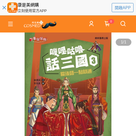
康是美網購
開啟APP
立刻使用官方APP
0
1
/
1