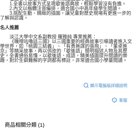
1.全書以故事方式呈現歇後語典故，輕鬆學習沒有負擔。
2.內文以楷體注音編排，適合國小中高年級學生閱讀。
3.搭配生動、精緻的插圖，讓兒童對歷史現場有更進一步的
了解與認識。
名人推薦
淡江大學中文系副教授 羅雅純 專業推薦：
《嘰哩咕嚕話三國》以三國重要的經典故事引導讀者進入文
學世界，如「桃園三結義」、「有勇無謀的張飛」、「董卓進
京」等精采故事，再以俏皮的「歇後語」簡明描述人物及其歷
史。全書通俗易懂，以歇後語、成語，精美插圖提升閱讀的樂
趣，對於生僻難解的字詞都有標註，非常適合國小學童閱讀。
顯示電腦版詳細說明
客服
商品相關分類 (1)