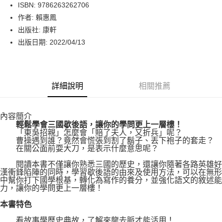
LINE Pay
ISBN: 9786263262706
作者: 賴惠鳳
Apple Pay
出版社: 康軒
街口支付
出版日期: 2022/04/13
悠遊付
Google Pay
詳細說明
相關推薦
運送方式
內容簡介
博客來商品配送方式
輕鬆學會三國歇後語，讓你的學問更上一層樓！
每筆NT$80，滿NT$1,000(含以上)免運費
「東吳招親」怎麼會「賠了夫人，又折兵」呢？
曹操遇到誰？竟然會慌張到割了鬍子、丟下袍子的套走？
在關公面前耍大刀，是表示什麼意思呢？
閱讀本書不僅讓你熟悉三國的歷史，還讓你隨著各路英雄好
漢衝鋒陷陣的同時，學習歇後語的由來及使用方法，可以在無形
中幫你打下國學根基，轉化為寫作的養分，並強化語文的敘述能
力，讓你的學問更上一層樓！
本書特色
看故事學歷史典故，了解來龍去脈才能活用！