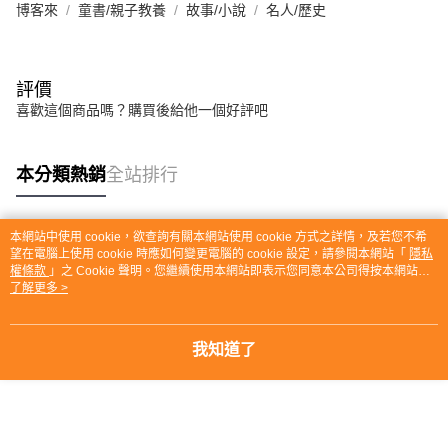
博客來
童書/親子教養
故事/小說
名人/歷史
評價
喜歡這個商品嗎？購買後給他一個好評吧
本分類熱銷
全站排行
本網站中使用 cookie，欲查詢有關本網站使用 cookie 方式之詳情，及若您不希
熱門標籤
望在電腦上使用 cookie 時應如何變更電腦的 cookie 設定，請參閱本網站「
隱私
權條款
」之 Cookie 聲明。您繼續使用本網站即表示您同意本公司得按本網站使
用條款之 Cookie 聲明使用 cookie。
了解更多 >
我知道了