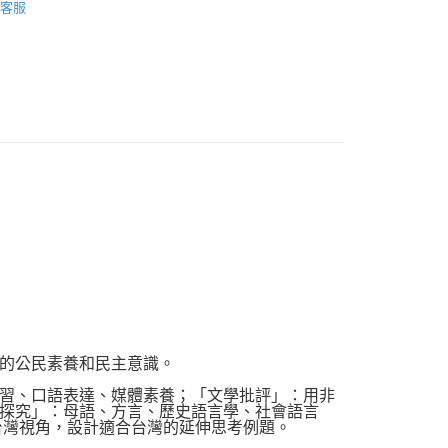
客服
品配送方式
0，滿NT$1,000(含以上)免運費
的公民素養和民主意識。
習、口語表達、媒體素養；「文學批評」：用非
探究」：母語、方言、歷史語言學、社會語言
台灣視角，設計適合台灣的延伸思考例題。