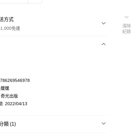
送方式
清除
1,000免運
紀錄
次付款
9786269546978
吳媛媛
 奇光出版
 2022/04/13
類 (1)
y
人文社科
教育
課程設計/教學法/實例