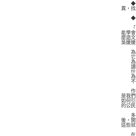
◆詳
異，找
◆希
「運
能學會
麼語文
吳媛媛
為什
它的
為什
讀文
什麼
為什
不斷
作者
是我們
如何引
的公民
多年
後，開
這些就
在本