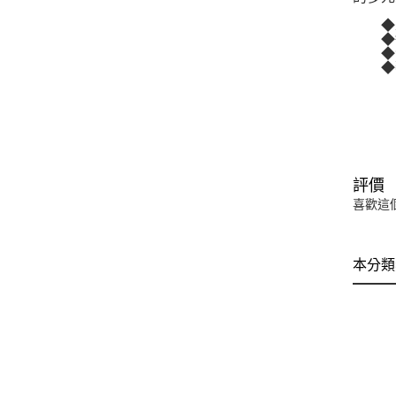
◆朱
◆敏
◆溫美
◆蔡
評價
喜歡這
本分類