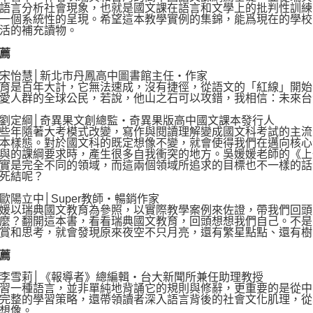
語言分析社會現象，也就是國文課在語言和文學上的批判性訓練
一個系統性的呈現。希望這本教學實例的集錦，能爲現在的學校
活的補充讀物。
薦
怡慧│新北市丹鳳高中圖書館主任‧作家
是百年大計，它無法速成，沒有捷徑，從語文的「紅線」開始
愛人群的全球公民，若說，他山之石可以攻錯，我相信：未來台
定綱│奇異果文創總監‧奇異果版高中國文課本發行人
年隨著大考模式改變，寫作與閱讀理解變成國文科考試的主流
本樣態。對於國文科的既定想像不變，就會使得我們在邁向核心
與的課綱要求時，產生很多自我衝突的地方。吳媛媛老師的《上
實是完全不同的領域，而這兩個領域所追求的目標也不一樣的話
死結呢？
立中│Super教師‧暢銷作家
以瑞典國文教育為參照，以實際教學案例來佐證，帶我們回頭
麼？翻開這本書，看看瑞典國文教育，回頭想想我們自己。不是
賞和思考，就會發現原來夜空不只月亮，還有繁星點點、還有樹
薦
雪莉│《報導者》總編輯‧台大新聞所兼任助理教授
一種語言，並非單純地背誦它的規則與修辭，更重要的是從中
完整的學習策略，還帶領讀者深入語言背後的社會文化肌理，從
想像。