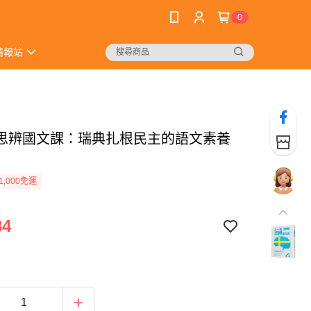
0
情報站
思辨國文課：瑞典扎根民主的語文素養
1,000免運
84