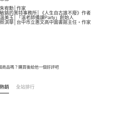
宥勳│作家
鎬的黑特事務所│《人生自古誰不廢》作者
玉│「溫老師備課Party」創始人
淇華│台中市立惠文高中圖書館主任‧作家
個商品嗎？購買後給他一個好評吧
熱銷
全站排行