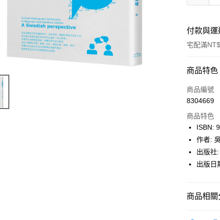
付款與運
宅配滿NT$
付款方式
商品特色
icash Pay
商品編號
8304669
信用卡一
商品特色
數位禮券
ISBN: 
作者: 
LINE Pay
出版社:
Apple Pay
出版日期:
街口支付
商品相關分
悠遊付
Google Pa
博客來