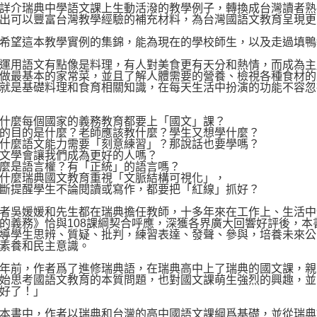
介瑞典中學語文課上生動活潑的教學例子，轉換成台灣讀者熟
出可以豐富台灣教學經驗的補充材料，為台灣國語文教育呈現更
望這本教學實例的集錦，能為現在的學校師生，以及走過填鴨
用語文有點像是料理，有人對美食更有天分和熱情，而成為主
做最基本的家常菜，並且了解人體需要的營養、檢視各種食材的
就是基礎料理和食育相關知識，在每天生活中扮演的功能不容忽
麼每個國家的義務教育都要上「國文」課？
目的是什麼？老師應該教什麼？學生又想學什麼？
麼語文能力需要「刻意練習」？那說話也要學嗎？
學會讓我們成為更好的人嗎？
是語言權？有「正統」的語言嗎？
麼瑞典國文教育重視「文脈結構可視化」，
提醒學生不論閱讀或寫作，都要把「紅線」抓好？
吳媛媛和先生都在瑞典擔任教師，十多年來在工作上、生活中
的義務》恰與108課綱契合呼應，深獲各界廣大回響好評後，
導學生思辨、質疑、批判，練習表達、發聲、參與，培養未來公
素養和民主意識。
前，作者爲了進修瑞典語，在瑞典高中上了瑞典的國文課，親
始思考國語文教育的本質問題，也對國文課萌生強烈的興趣，並
好了！」
書中，作者以瑞典和台灣的高中國語文課綱爲基礎，並從瑞典