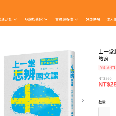
最新活動
品牌旗艦館
會員超好康
好康快訊
達人
上一堂
教育
宅配滿NT$
NT$360
NT$2
數量