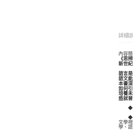
詳細
內容簡
《思辨
新世紀
語言是
語文能
本書深
如何引
培養未
造就普
◆深
◆探
文學視
學、語