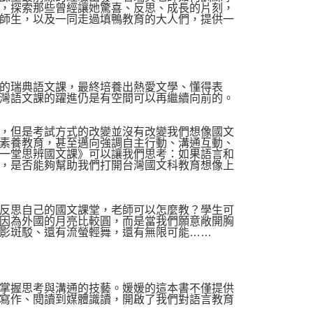
，探索那些曾經讓她驚喜、反思、成長的片刻，
師生，以及一同走過填鴨教育的大人們，提供一
的瑞典語文課，最終培養出熱愛文學、懂得表
灣語文課的躍進仍是有空間可以再繼續向前的。
，但是考試方式的改變並沒有改變我們想像國文
素養教育，甚至邁向強調自主行動、溝通互動、
一堂思辨國文課》可以讓我們思考：如果語言和
，是否能夠幫助我們打開台灣國文科教育想像上
反思自己的國文課堂，老師可以怎麼教？學生可
因為外國的月亮比較圓，而是當我們願意敞開胸
影斑駁、還有流螢輕舞，還有無限可能……
掌握思考與溝通的技藝。媛媛的這本書不僅提供
寫作、閱讀到媒體識讀，開啟了我們對語言教育