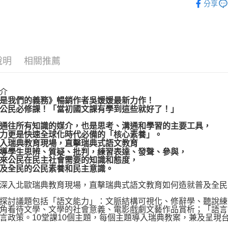
分享
運送方式
博客來商
說明
相關推薦
每筆NT$8
介
是我們的義務》暢銷作者吳媛媛最新力作！
公民必修課！「當初國文課有學到這些就好了！」
通往所有知識的媒介，也是思考、溝通和學習的主要工具，
力更是快速全球化時代必備的「核心素養」。
入瑞典教育現場，直擊瑞典式語文教育
導學生思辨、質疑、批判，練習表達、發聲、參與，
來公民在民主社會需要的知識和態度，
及全民的公民素養和民主意識。
入北歐瑞典教育現場，直擊瑞典式語文教育如何造就普及全民
討議題包括「語文能力」：文脈結構可視化、修辭學、聽說練
角看待文學、文學的社會意義、電影戲劇文藝作品賞析；「語言
言政策。10堂課10個主題，每個主題導入瑞典教案，兼及呈現