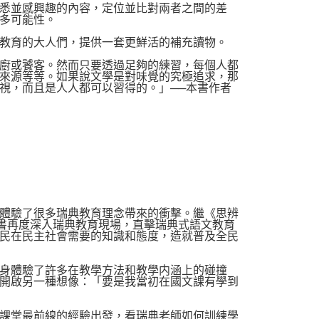
悉並感興趣的內容，定位並比對兩者之間的差
多可能性。
教育的大人們，提供一套更鮮活的補充讀物。
廚或饕客。然而只要透過足夠的練習，每個人都
來源等等。如果說文學是對味覺的究極追求，那
視，而且是人人都可以習得的。」──本書作者
體驗了很多瑞典教育理念帶來的衝擊。繼《思辨
本書再度深入瑞典教育現場，直擊瑞典式語文教育
民在民主社會需要的知識和態度，造就普及全民
身體驗了許多在教學方法和教學内涵上的碰撞
開啟另一種想像：「要是我當初在國文課有學到
課堂最前線的經驗出發，看瑞典老師如何訓練學