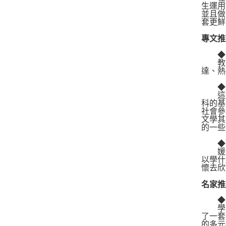
生運用
並且做
套更鮮
專文推
◆宋
教育
達、熱
◆劉
這些
科的基
社會參
文學其
的一些
◆歐陽
媛媛
以學什
懷去欣
名家推
◆李
學習
了一套
的多元