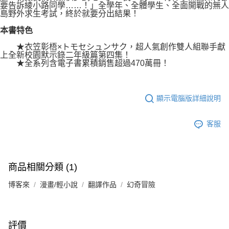
要告訴綾小路同學……！」全學年、全體學生、全面開戰的無人
島野外求生考試，終於就要分出結果！
本書特色
★衣笠彰梧×トモセシュンサク，超人氣創作雙人組聯手獻
上全新校園默示錄二年級篇第四集！
★全系列含電子書累積銷售超過470萬冊！
顯示電腦版詳細說明
客服
商品相關分類 (1)
博客來
漫畫/輕小說
翻譯作品
幻奇冒險
評價