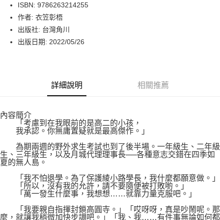
LINE Pay
ISBN: 9786263214255
作者: 衣笠彰梧
Apple Pay
出版社: 台灣角川
街口支付
出版日期: 2022/05/26
悠遊付
Google Pay
詳細說明
相關推薦
運送方式
內容簡介
博客來商品配送方式
「考慮到在我眼前的是高二的小孩，
每筆NT$80，滿NT$1,000(含以上)免運費
我承認。你無庸置疑就是最高傑作。」
為期兩週的野外求生考試也到了後半場。一年級生、二年級
生、三年級生，以及月城代理理事長──各種意志交錯在四季如
夏的無人島。
「我不怕退學。為了保護綾小路學長，我什麼都願意做。」
「所以，沒有我的允許，請不要隨便被打敗喲。」
「萬一發生什麼事，我想想……就靠力量克服吧。」
「我要親自指揮封鎖高圓寺。」「哎呀呀，真是吵鬧呢。那
麼，就讓我稍微加快步調吧。」「我、我……有件事無論如何都