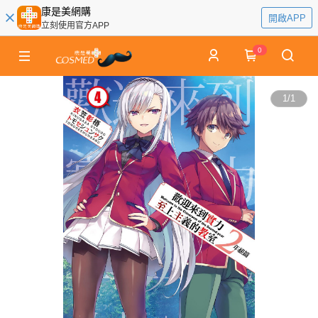
康是美網購
開啟APP
立刻使用官方APP
0
1
/
1