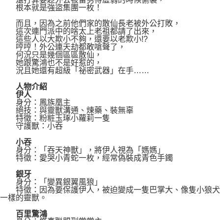
根本就是強盜集團一枚！
而且，因為之前他們家的散仙長老被外公打敗，
這次連門派中的啥太上老祖都請了出來，
這些人以大欺小不夠，還要以老欺小!?
哼哼！外公連天劫都敢嗆聲了，
何況只是幾個區區散仙，
她跟驚鴻也不是好惹的，
況且她還有超級「祕密武器」在手……
人物介紹
伊人
身分：鳳族凰主
絕技：與靈獸溝通、煉藥、裝無辜
特徵：粉粧玉琢小蘿莉一隻
守護獸：小吞
小吞
身分：「吞天神獸」，將伊人視為「媽媽」
特徵：愛哭小青蛇一枚，經常偽裝成青色手鐲
銀牙
身分：「變異銀翼風狼」
特徵：因為要保護伊人，被迫變成一隻巴掌大、像隻小狼犬
一樣的靈獸。
百里驚鴻