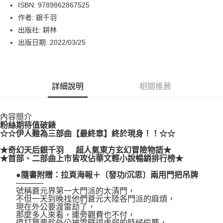
LINE Pay
ISBN: 9789862867525
作者: 銀千羽
Apple Pay
出版社: 耕林
街口支付
出版日期: 2022/03/25
悠遊付
Google Pay
詳細說明
相關推薦
運送方式
內容簡介
博客來商品配送方式
粉絲期待值破錶
每筆NT$80，滿NT$1,000(含以上)免運費
☆☆伊人難為三部曲【最終章】終於現身！！☆☆
★奇幻天后銀千羽 超人氣東方玄幻冒險物語★
★首部、二部曲上市皆攻佔華文輕小說暢銷排行榜★
●隨書附贈：拉頁海報＋〔發功/沉思〕兩用門把吊牌
─────
號稱蒼元界第一大門派的太清門，
不但一天到晚找他們蒼元大陸各門派的麻煩，
現在外公要渡雷劫了，
那麼多人來看，連旁觀費也不付，
還打算要趁外公被雷劈得虛弱的時候偷襲，