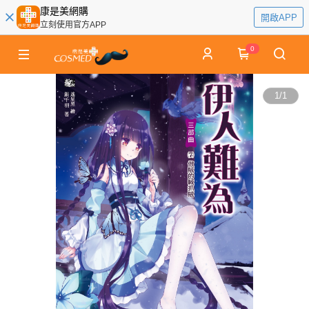
康是美網購
開啟APP
立刻使用官方APP
0
1
/
1