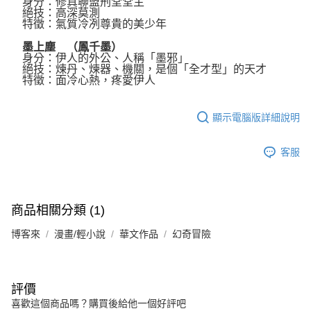
身分：修真聯盟刑堂堂主
絕技：高深莫測
特徵：氣質冷冽尊貴的美少年
墨上塵 （鳳千墨）
身分：伊人的外公、人稱「墨邪」
絕技：煉丹、煉器、機關，是個「全才型」的天才
特徵：面冷心熱，疼愛伊人
顯示電腦版詳細說明
客服
商品相關分類 (1)
博客來
漫畫/輕小說
華文作品
幻奇冒險
評價
喜歡這個商品嗎？購買後給他一個好評吧