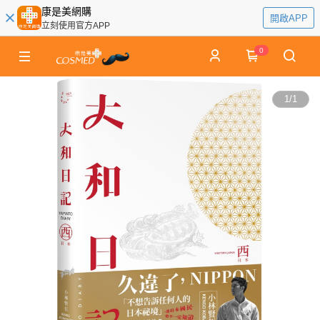
康是美網購
開啟APP
立刻使用官方APP
0
1
/
1