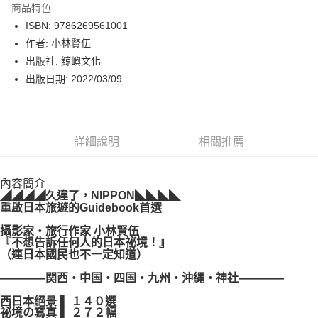
商品特色
LINE Pay
ISBN: 9786269561001
作者: 小林賢伍
Apple Pay
出版社: 鯨嶼文化
街口支付
出版日期: 2022/03/09
悠遊付
Google Pay
詳細說明
相關推薦
運送方式
內容簡介
博客來商品配送方式
◢◢◢◢
久違了，
NIPPON
◣◣◣◣
每筆NT$80，滿NT$1,000(含以上)免運費
重啟日本旅遊的Guidebook首選
攝影家
‧
旅行作家
小林賢伍
『不想告訴任何人的日本祕境！』
（連日本國民也不一定知道）
————
関西
‧
中国
‧
四国
‧
九州
‧
沖縄
‧
神社
————
西日本絕景
▍
１４０選
祕境の寫真
▍
２７２幅