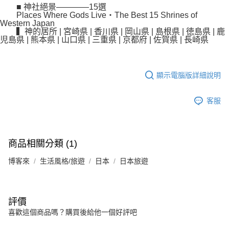
■ 神社絕景————15選
Places Where Gods Live・The Best 15 Shrines of
Western Japan
▍神的居所 | 宮崎県 | 香川県 | 岡山県 | 島根県 | 徳島県 | 鹿
児島県 | 熊本県 | 山口県 | 三重県 | 京都府 | 佐賀県 | 長崎県
顯示電腦版詳細說明
客服
商品相關分類 (1)
博客來
生活風格/旅遊
日本
日本旅遊
評價
喜歡這個商品嗎？購買後給他一個好評吧