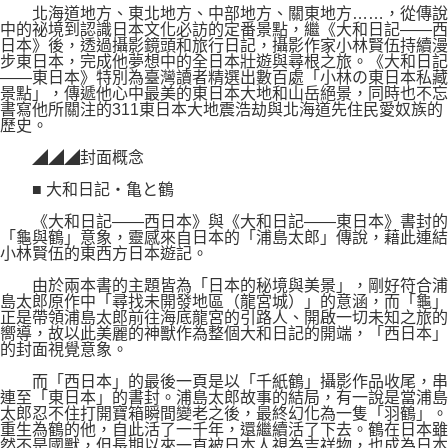
北海道地方、東北地方、中部地方、關東地方……，從傳說
中的祕境到認識日本文化必訪的定番景點，繼《大和日記——西
日本》後，透過攝影鏡頭和旅行日記，攝影作家小林賢伍持續漫
步東日本，完成他夢想中的全日本壯遊與尋根之旅。《大和日記
——東日本》特別為臺灣讀者精選出數百處「小林の東日本私藏
景點」，傳遞他心中最美的東日本大地和山岳絕景，同時也不忘
書寫他所關注的311東日本大地震浩劫與北海道先住民愛奴族的
歷史。
◢◢◢封面概念
■ 大和日記・亀と鶴
《大和日記——西日本》與《大和日記——東日本》書封的
「龜與鶴」意象，靈感來自日本的「浦島太郎」傳說，藉此連結
小林賢伍的東西方日本遊記。
由於兩本書的主題皆為「日本的秘境與美景」，剛好符合浦
島太郎原作中「尋找未開發地區（龍宮城）」的意涵，而「龜」
正是帶領浦島太郎前往海底龍宮的引路人、開啟一切未知之旅的
嚮導，故以此美麗的神獸作為整個大和日記的開端，「西日本」
的封面視覺意象。
而「西日本」的最後一頁是以「千紙鶴」攝影作品收尾，串
連至「東日本」的書封。浦島太郎故事的結局，有一說是當浦島
太郎忍不住打開寶箱瞬間變老之後，最終幻化為一隻「羽鶴」。
重生為鶴的他，自此活了一千年，還繼續活了下去。鶴在日本雖
然不是國獸，但長期以來一直被日本人視為吉祥物，也成為日本