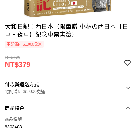
大和日記：西日本（限量贈 小林の西日本【日
車‧夜車】紀念車票書籤）
宅配滿NT$1,000免運
NT$480
NT$379
付款與運送方式
宅配滿NT$1,000免運
付款方式
商品特色
icash Pay
商品編號
信用卡一次付款
8303403
數位禮券