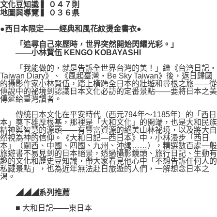
文化豆知識
▍
０４７則
地圖與導覽
▍
０３６県
●
西日本限定
——
經典和風花紋燙金書衣
●
「追尋自己來歷時，世界突然開始閃耀光彩。」
——
小林賢伍
KENGO KOBAYASHI
「我能做的，就是告訴全世界台灣的美！」繼《台湾日記・
Taiwan Diary》、《風起臺灣・Be Sky Taiwan》後，返日歸國
的攝影作家小林賢伍，踏上橫跨全日本的壯遊和尋根之旅——從
傳說中的祕境到認識日本文化必訪的定番景點——要將日本之美
傳遞給臺灣讀者。
傳統日本文化在平安時代（西元794年～1185年）的「西日
本」奠下雄厚根基，那裡是「大和文化」的開端，也是大和民族
精神與智慧的源頭——有豐富資源的絕美山林祕境，以及將大自
然視為神的信仰。《大和日記—西日本》中，小林漫步「西日
本」（關西、中國、四國、九州、沖繩……），精選數百處一般
旅遊書不易見到的日本絕景，透過攝影鏡頭、旅行日記、生動有
趣的文化和歷史豆知識，帶大家看見他心中「不想告訴任何人的
私藏景點」，也為近年無法赴日旅遊的人們，一解想念日本之
渴。
◢◢◢
系列推薦
■ 大和日記——東日本