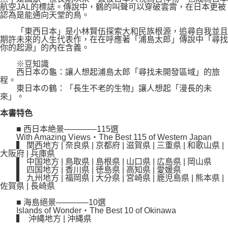
航空JAL的標誌。傳說中，鶴的叫聲可以穿破雲霄，在日本更被
認為是能通向天堂的鳥。
「東西日本」是小林賢伍探索大和民族根源，追尋自我並且
期許未來的人生代表作，在在呼應著「浦島太郎」傳說中「尋找
你的起源」的內在含義。
※豆知識
西日本の龜：讓人想起浦島太郎「尋找未開發區域」的旅
程。
東日本の鶴：「長生不老的生物」讓人想起「漫長的未
來」。
本書特色
■ 西日本絶景————115選
With Amazing Views・The Best 115 of Western Japan
▍ 関西地方 | 奈良県 | 京都府 | 滋賀県 | 三重県 | 和歌山県 |
大阪府 | 兵庫県
▍ 中国地方 | 鳥取県 | 島根県 | 山口県 | 広島県 | 岡山県
▍ 四国地方 | 香川県 | 徳島県 | 高知県 | 愛媛県
▍ 九州地方 | 福岡県 | 大分県 | 宮崎県 | 鹿児島県 | 熊本県 |
佐賀県 | 長崎県
■ 海島絕景————10選
Islands of Wonder・The Best 10 of Okinawa
▍ 沖縄地方 | 沖縄県