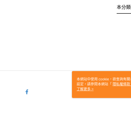
本分類
本網站中使用 cookie，欲查詢有關
設定，請參閱本網站「
隱私權條款
使用 cookie。
了解更多 >