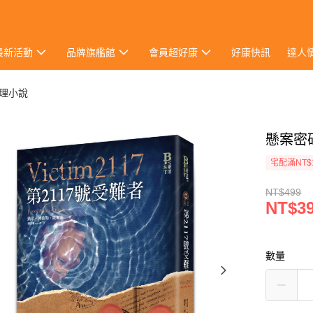
最新活動
品牌旗艦館
會員超好康
好康快訊
達人
推理小說
懸案密
宅配滿NT$
NT$499
NT$3
數量