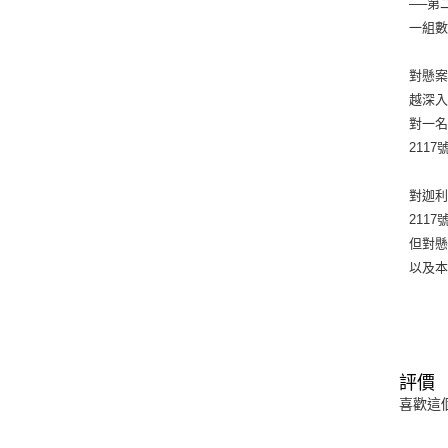
──第
一組
對懸案
越深
對一
211
對迦
211
但對懸
以及
評價
喜歡這