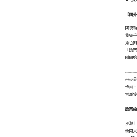
【國
阿德勒
我幾乎
角色刻
「懸案
剛開始
---------
丹麥
卡爾
當最
懸案
沙灘
新聞只