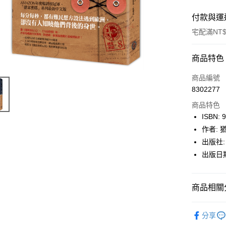
付款與運
宅配滿NT$
付款方式
商品特色
icash Pay
商品編號
8302277
信用卡一
商品特色
數位禮券
ISBN: 
作者:
LINE Pay
出版社:
Apple Pay
出版日期:
街口支付
商品相關分
悠遊付
Google Pa
博客來
分享