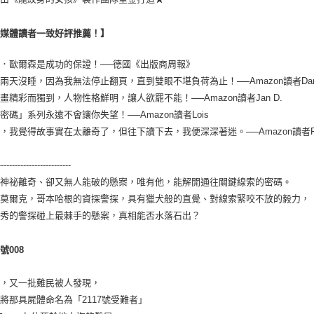
外媒體讀者一致好評推薦！】
．歐爾森是成功的保證！──德國《出版商周報》
兩天沒睡，因為我無法停止翻頁，直到雙眼不堪負荷為止！──Amazon讀者Daniel 
畫精彩而獨到，人物性格鮮明，讓人欲罷不能！──Amazon讀者Jan D.
密碼」系列永遠不會讓你失望！──Amazon讀者Lois
，我覺得故事實在太離奇了，但往下讀下去，我便深深著迷。──Amazon讀者Pa
--------------------------
最神祕離奇、卻又無人能破的懸案，唯有他，能解開通往關鍵線索的密碼。
．莫爾克，哥本哈根的資探警探，具有獵犬般的直覺、對線索緊咬不放的毅力，
優秀的警探碰上最棘手的懸案，真相能否水落石出？
編號
008
上，又一批難民被人發現，
將那具屍體命名為「2117號受難者」