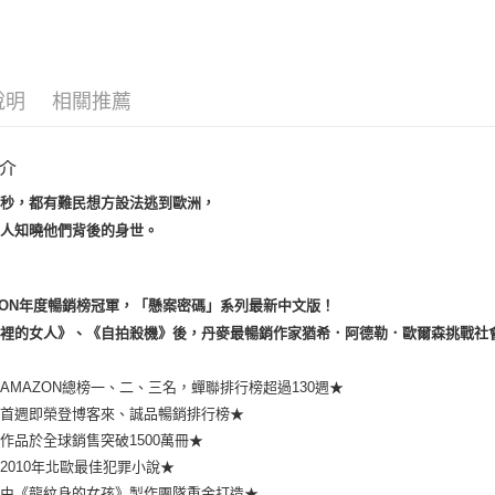
運送方式
博客來商
說明
相關推薦
每筆NT$8
介
每秒，都有難民想方設法逃到歐洲，
有人知曉他們背後的身世。
ON
年度暢銷榜冠軍，「懸案密碼」系列最新中文版！
籠裡的女人》、《自拍殺機》後，
丹麥最暢銷作家猶希．阿德勒．歐爾森挑戰社
AMAZON總榜一、二、三名，蟬聯排行榜超過130週★
市首週即榮登博客來、誠品暢銷排行榜★
作品於全球銷售突破1500萬冊★
2010年北歐最佳犯罪小說★
影由《龍紋身的女孩》製作團隊重金打造★