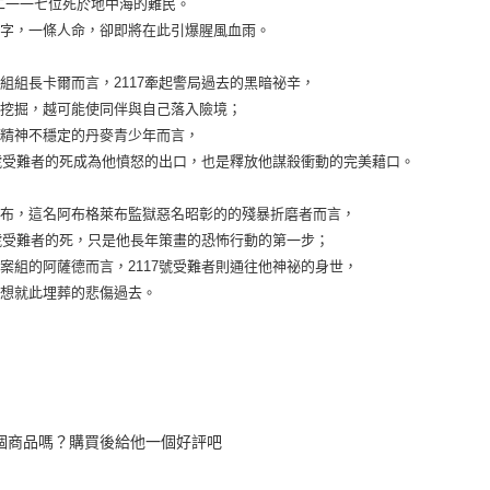
二一一七位死於地中海的難民。
數字，一條人命，卻即將在此引爆腥風血雨。
組組長卡爾而言，2117牽起警局過去的黑暗祕辛，
入挖掘，越可能使同伴與自己落入險境；
名精神不穩定的丹麥青少年而言，
7號受難者的死成為他憤怒的出口，也是釋放他謀殺衝動的完美藉口。
利布，這名阿布格萊布監獄惡名昭彰的的殘暴折磨者而言，
7號受難者的死，只是他長年策畫的恐怖行動的第一步；
案組的阿薩德而言，2117號受難者則通往他神祕的身世，
本想就此埋葬的悲傷過去。
個商品嗎？購買後給他一個好評吧