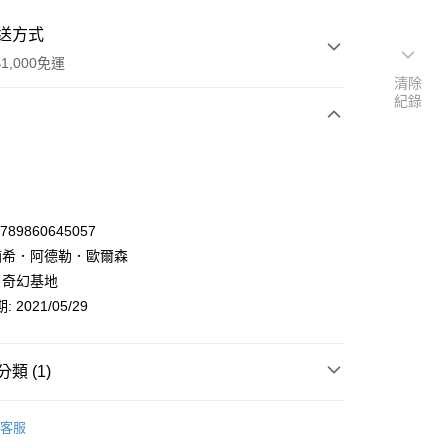
送方式
1,000免運
清除
紀錄
次付款
9789860645057
 猶希．阿德勒．歐爾森
 奇幻基地
 2021/05/29
類 (1)
y
文學小說
懸疑/推理小說
歐美懸疑/推理小說
客服