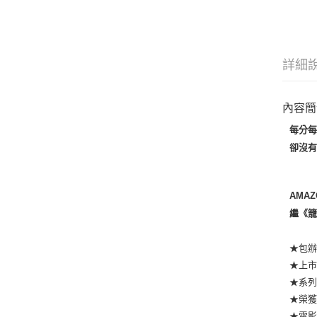
詳細
內容簡
每分
卻沒
AMAZ
繼《
★包辦
★上
★系列
★榮獲
★電