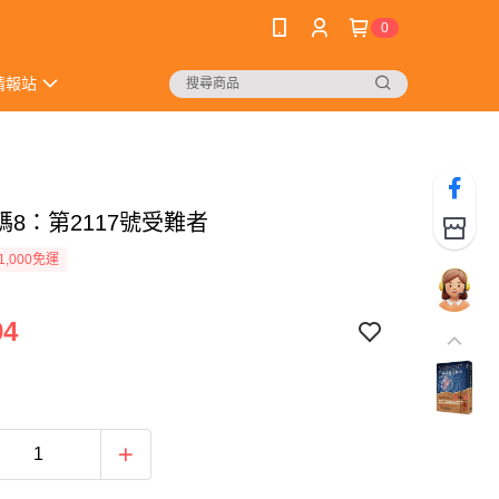
0
情報站
碼8：第2117號受難者
1,000免運
94