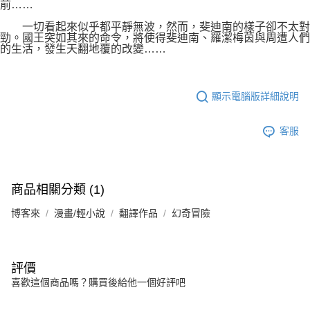
前……
一切看起來似乎都平靜無波，然而，斐迪南的樣子卻不太對
勁。國王突如其來的命令，將使得斐迪南、羅潔梅茵與周遭人們
的生活，發生天翻地覆的改變……
顯示電腦版詳細說明
客服
商品相關分類 (1)
博客來
漫畫/輕小說
翻譯作品
幻奇冒險
評價
喜歡這個商品嗎？購買後給他一個好評吧