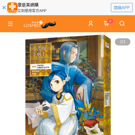
康是美網購
開啟APP
立刻使用官方APP
0
1
/
1