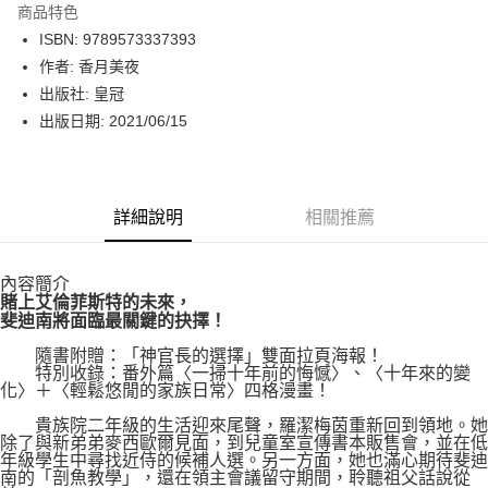
商品特色
LINE Pay
ISBN: 9789573337393
作者: 香月美夜
Apple Pay
出版社: 皇冠
街口支付
出版日期: 2021/06/15
悠遊付
Google Pay
詳細說明
相關推薦
運送方式
內容簡介
博客來商品配送方式
賭上艾倫菲斯特的未來，
每筆NT$80，滿NT$1,000(含以上)免運費
斐迪南將面臨最關鍵的抉擇！
隨書附贈：「神官長的選擇」雙面拉頁海報！
特別收錄：番外篇〈一掃十年前的悔憾〉、〈十年來的變
化〉＋〈輕鬆悠閒的家族日常〉四格漫畫！
貴族院二年級的生活迎來尾聲，羅潔梅茵重新回到領地。她
除了與新弟弟麥西歐爾見面，到兒童室宣傳書本販售會，並在低
年級學生中尋找近侍的候補人選。另一方面，她也滿心期待斐迪
南的「剖魚教學」，還在領主會議留守期間，聆聽祖父話說從