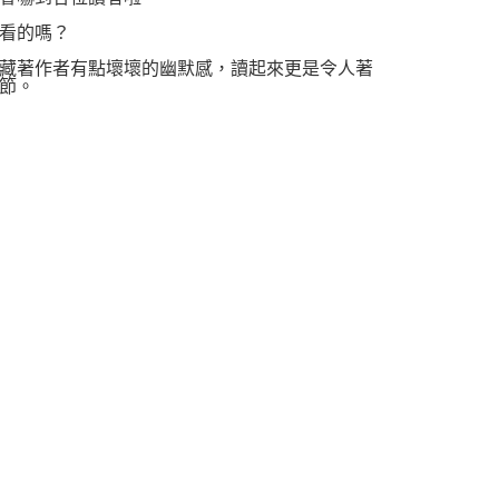
看的嗎？
藏著作者有點壞壞的幽默感，讀起來更是令人著
節。