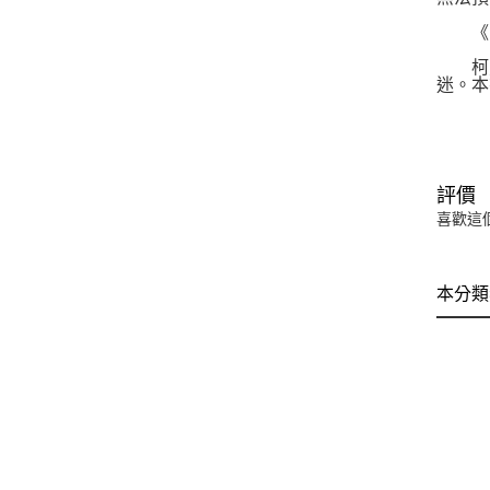
《時
柯克
迷。本
評價
喜歡這
本分類