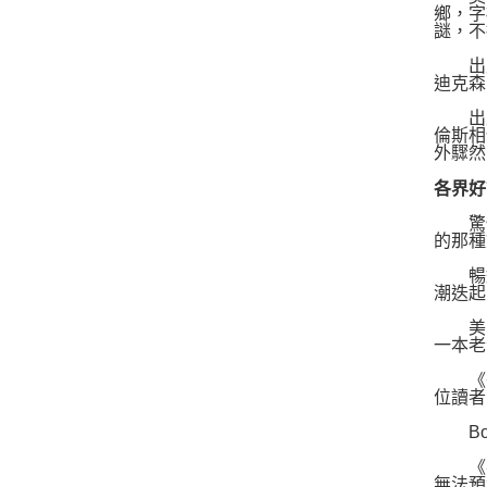
鄉，字
謎，不
出版
迪克森
出版
倫斯相
外驟然
各界好
驚悚
的那種
暢銷
潮迭起
美國
一本老
《後窗
位讀者
Boo
《華
無法預