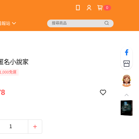
0
情報站
匿名小說家
1,000免運
78