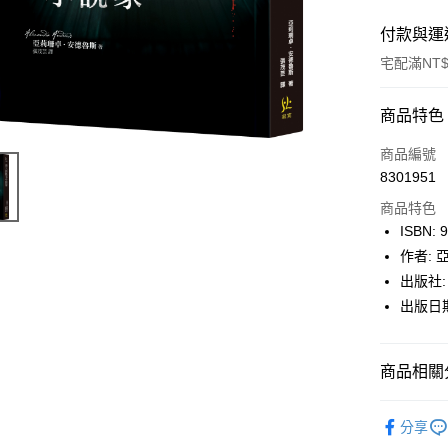
付款與運
宅配滿NT$
付款方式
商品特色
icash Pay
商品編號
8301951
信用卡一
商品特色
數位禮券
ISBN: 
作者:
LINE Pay
出版社:
Apple Pay
出版日期:
街口支付
商品相關分
悠遊付
Google Pa
博客來
分享