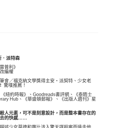
品配送方式
0，滿NT$1,000(含以上)免運費
斯．派特森
雷普利》
改編權
筆會／福克納文學獎得主安‧派契特、少女老
津 驚嘆推薦！
約時報》、Goodreads書評網、《泰晤士
erary Hub、《華盛頓郵報》、《出版人週刊》星
殺人元素，可不是刻意設計，而是整本書存在的
去的快感……
描述少女莫德和露比涉入驚天謀殺案而遠走他