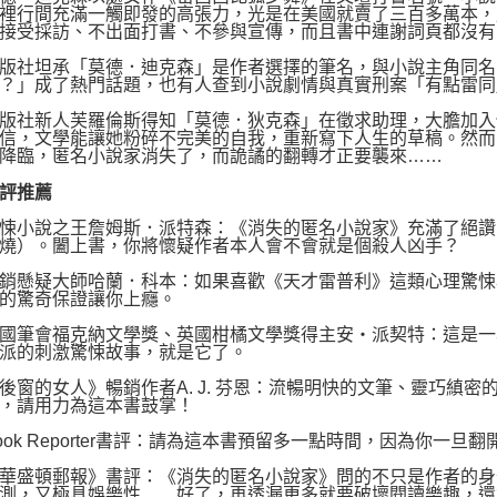
裡行間充滿一觸即發的高張力，光是在美國就賣了三百多萬本，
接受採訪、不出面打書、不參與宣傳，而且書中連謝詞頁都沒有
社坦承「莫德．迪克森」是作者選擇的筆名，與小說主角同名
？」成了熱門話題，也有人查到小說劇情與真實刑案「有點雷同
社新人芙羅倫斯得知「莫德．狄克森」在徵求助理，大膽加入保
信，文學能讓她粉碎不完美的自我，重新寫下人生的草稿。然而
降臨，匿名小說家消失了，而詭譎的翻轉才正要襲來……
評推薦
小說之王詹姆斯．派特森：《消失的匿名小說家》充滿了絕讚
燒）。闔上書，你將懷疑作者本人會不會就是個殺人凶手？
懸疑大師哈蘭．科本：如果喜歡《天才雷普利》這類心理驚悚
的驚奇保證讓你上癮。
筆會福克納文學獎、英國柑橘文學獎得主安‧派契特：這是一
派的刺激驚悚故事，就是它了。
的女人》暢銷作者A. J. 芬恩：流暢明快的文筆、靈巧縝密
，請用力為這本書鼓掌！
k Reporter書評：請為這本書預留多一點時間，因為你一
盛頓郵報》書評：《消失的匿名小說家》問的不只是作者的身
測，又極具娛樂性……好了，再透漏更多就要破壞閱讀樂趣，還