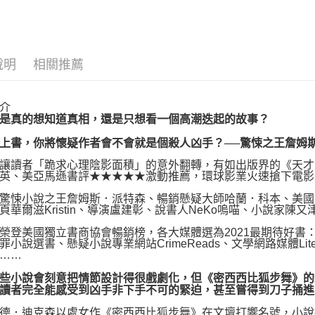
運送方式
博客來商
說明
相關推薦
每筆NT$8
介
真的想知道真相，還是只想看一個高潮迭起的故事？
書，你將懷疑作者會不會就是個殺人凶手？──驚悚之王詹姆
讀者「跪求心理陰影面積」的意外翻轉，有如出版界的《天才
、美亞馬遜書評★★★★★激動推薦，環球影業火速搶下電影
悚小說之王詹姆斯．派特森、暢銷懸疑大師哈蘭．科本、美國
頁華爾滋Kristin、導演盧建彰、說書人NeKo嗚喵、小說家陳又
美國獨立書商協會暢銷榜，各大媒體選為2021最期待好書：《紐
罪小說選書、懸疑小說專業網站CrimeReads、文學網路媒體Lit
……
小說會刻意把情節設計得很戲劇化，但《密西西比狐步舞》的
讀者完全能感受到凶手非下手不可的緊迫，甚至嘗得到刀子捅進
．迪克森以處女作《密西西比狐步舞》在文壇打響名號，小說