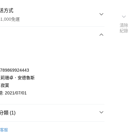
送方式
1,000免運
清除
紀錄
次付款
9789869924443
 亞莉珊卓．安德魯斯
 寂寞
 2021/07/01
類 (1)
y
文學小說
懸疑/推理小說
歐美懸疑/推理小說
客服