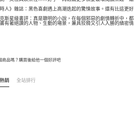
人》雜誌：黑色喜劇遇上高潮迭起的驚悚故事。還有比這更好
斯星級書評：真是聰明的小說，在每個邪惡的劇情轉折中，都
書有著絕讚的人物、生動的場景，兼具狡猾又引人入勝的縝密情
個商品嗎？購買後給他一個好評吧
熱銷
全站排行