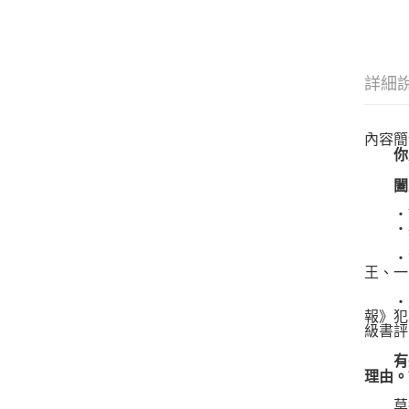
詳細
內容簡
你是
闔上
‧讓
‧英
‧驚
王、一
‧榮登
報》犯
級書評
有些
理由。
莫德