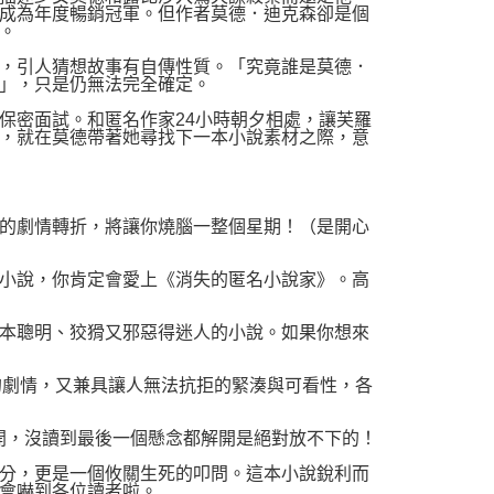
成為年度暢銷冠軍。但作者莫德．迪克森卻是個
。
，引人猜想故事有自傳性質。「究竟誰是莫德．
」，只是仍無法完全確定。
密面試。和匿名作家24小時朝夕相處，讓芙羅
，就在莫德帶著她尋找下一本小說素材之際，意
的劇情轉折，將讓你燒腦一整個星期！（是開心
小說，你肯定會愛上《消失的匿名小說家》。高
本聰明、狡猾又邪惡得迷人的小說。如果你想來
的劇情，又兼具讓人無法抗拒的緊湊與可看性，各
旦翻開，沒讀到最後一個懸念都解開是絕對放不下的！
分，更是一個攸關生死的叩問。這本小說銳利而
會嚇到各位讀者啦。