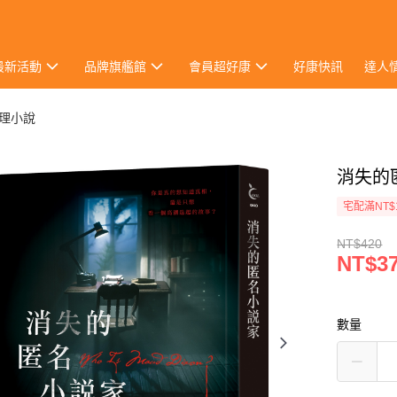
最新活動
品牌旗艦館
會員超好康
好康快訊
達人
推理小說
消失的
宅配滿NT$
NT$420
NT$3
數量