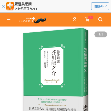
康是美網購
開啟APP
立刻使用官方APP
0
1
/
1