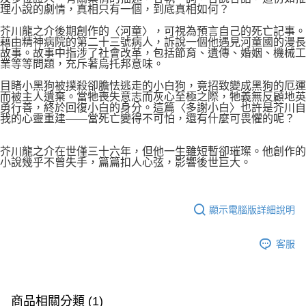
理小說的劇情，真相只有一個，到底真相如何？
芥川龍之介後期創作的〈河童〉，可視為預言自己的死亡記事。
藉由精神病院的第二十三號病人，訴說一個他遇見河童國的漫長
故事。故事中指涉了社會改革，包括節育、遺傳、婚姻、機械工
業等等問題，充斥著烏托邦意味。
目睹小黑狗被撲殺卻膽怯逃走的小白狗，竟招致變成黑狗的厄運
而被主人遺棄。當牠喪失意志而灰心至極之際，牠義無反顧地英
勇行善，終於回復小白的身分。這篇〈多謝小白〉也許是芥川自
我的心靈重建——當死亡變得不可怕，還有什麼可畏懼的呢？
芥川龍之介在世僅三十六年，但他一生雖短暫卻璀璨。他創作的
小說幾乎不曾失手，篇篇扣人心弦，影響後世巨大。
顯示電腦版詳細說明
客服
商品相關分類 (1)