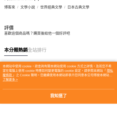
博客來
文學小說
世界經典文學
日本古典文學
評價
喜歡這個商品嗎？購買後給他一個好評吧
本分類熱銷
全站排行
本網站中使用 cookie，欲查詢有關本網站使用 cookie 方式之詳情，及若您不希
熱門標籤
望在電腦上使用 cookie 時應如何變更電腦的 cookie 設定，請參閱本網站「
隱私
權條款
」之 Cookie 聲明。您繼續使用本網站即表示您同意本公司得按本網站使
用條款之 Cookie 聲明使用 cookie。
了解更多 >
我知道了