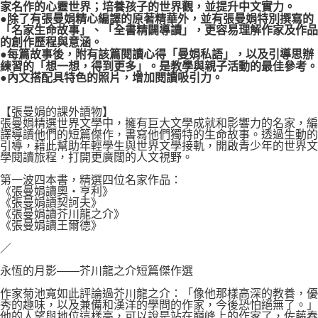
家名作的心靈世界；培養孩子的世界觀，並提升中文實力。
●除了有張曼娟精心編譯的原著精華外，並有張曼娟特別撰寫的
「名家生命故事」、「全書精闢導讀」，更容易理解作家及作品
的創作歷程與意涵。
●每篇故事後，附有該篇閱讀心得「曼娟私語」，以及引導思辦
練習的「想一想，得到更多」。是教學與親子活動的最佳參考。
●內文搭配具特色的照片，增加閱讀吸引力。
【張曼娟的課外讀物】
張曼娟精選世界文學中，擁有巨大文學成就和影響力的名家，編
譯導讀他們的短篇傑作，書寫他們獨特的生命故事。透過生動的
引導，藉此幫助年輕學生與世界文學接軌，開啟青少年的世界文
學閱讀旅程，打開更廣闊的人文視野。
第一波四本書，精選四位名家作品：
《張曼娟讀奧‧亨利》
《張曼娟讀契訶夫》
《張曼娟讀芥川龍之介》
《張曼娟讀王爾德》
／
永恆的月影——芥川龍之介短篇傑作選
作家菊池寬如此評論過芥川龍之介：「像他那樣高深的教養，優
秀的趣味，以及兼備和漢洋的學問的作家，今後恐怕絕無了。」
他的人望與地位這樣高，可以說是站在巔峰上的作家了，佐藤春