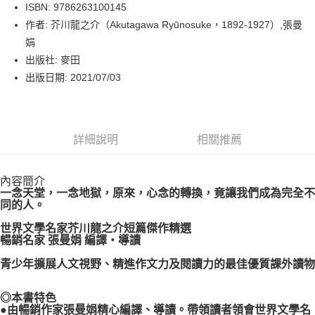
LINE Pay
ISBN: 9786263100145
作者: 芥川龍之介（Akutagawa Ryūnosuke，1892-1927）,張曼
Apple Pay
娟
街口支付
出版社: 麥田
出版日期: 2021/07/03
悠遊付
Google Pay
詳細說明
相關推薦
運送方式
博客來商品配送方式
內容簡介
每筆NT$80，滿NT$1,000(含以上)免運費
一念天堂，一念地獄，原來，心念的轉換，竟讓我們成為完全不
同的人。
世界文學名家芥川龍之介短篇傑作精選
暢銷名家 張曼娟 編譯‧導讀
青少年擴展人文視野、精進作文力及閱讀力的最佳優質課外讀物
◎本書特色
●由暢銷作家張曼娟精心編譯、導讀。帶領讀者領會世界文學名