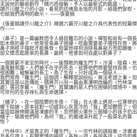
夫說他的藝術創作「精巧而俊敏，予人以最新式的銘感。」
讀芥川龍之介的小說，看見的彷彿是永恆的月影，給我們安慰，
也給我們清明的啟示。 ——張曼娟
《張曼娟讀芥川龍之介》精選六篇芥川龍之介具代表性的短篇傑
作——
〈鼻子〉是一篇幽默而令人過目難忘的小說。禪智和尚有一個長
如木條的鼻子，他常受長鼻子困擾，吃飯需要弟子隨侍在旁，將
鼻子用棍子撐起才能進食。但當他得到消除長鼻祕方而如願後，
卻又懷念起原來的長鼻，最終，他會如何自處以對鼻子？
一個貧窮不安定的時代，一座頹敗的羅生門下，冷清、陰森，充
滿鬼魅氛圍。人們被不在乎的死去，就算他們想要堅持良善，也
很困難；被解雇的長工，為了生存，只好成為一個惡人……
我們常用「羅生門」這個詞，解釋眾說紛紜、無法考證之事。但
其實這是以訛傳訛，錯將芥川另一篇由黑澤明改編的〈竹林深
處〉張冠李戴。〈羅生門〉其實講的是人們在困頓的環境中，無
可奈何的生存掙扎與生命選擇。
〈橘子〉，在一個陰鬱的冬夜，「我」在火車上遇見一位寒傪的
鄉下姑娘，原本就對一切感到心灰意冷的「我」更加鬱悶了。但
當這姑娘伸開滿是凍瘡的手，忽然朝火車外三個矮小的孩子扔出
橘子、犒賞他們時，為何「我」的靈魂深升起了一股莫名的喜
悅？
〈竹林中〉才是真正的「羅生門」。一宗竹林的謀殺案，涉案者
及多位證人，有關案情的描述，各執一詞，各說各話，這仿如推